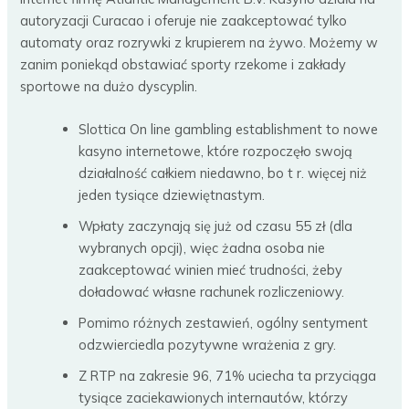
autoryzacji Curacao i oferuje nie zaakceptować tylko
automaty oraz rozrywki z krupierem na żywo. Możemy w
zanim poniekąd obstawiać sporty rzekome i zakłady
sportowe na dużo dyscyplin.
Slottica On line gambling establishment to nowe
kasyno internetowe, które rozpoczęło swoją
działalność całkiem niedawno, bo t r. więcej niż
jeden tysiące dziewiętnastym.
Wpłaty zaczynają się już od czasu 55 zł (dla
wybranych opcji), więc żadna osoba nie
zaakceptować winien mieć trudności, żeby
doładować własne rachunek rozliczeniowy.
Pomimo różnych zestawień, ogólny sentyment
odzwierciedla pozytywne wrażenia z gry.
Z RTP na zakresie 96, 71% uciecha ta przyciąga
tysiące zaciekawionych internautów, którzy