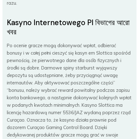
razu.
Kasyno Internetowego Pl বিভাগের আরো
খবর
Po ocenie gracze mogą dokonywać wpłat, odbierać
bonusy i w całej pełni cieszyć się kasyn em Slottica spośród
pewnością, że pierwotnego dane dla osób fizycznych i
środki są dobre. Darmowe spiny starburst wyjąwszy
depozytu są udostępniane, żeby przyciągnąć uwagę
internautów. Aby aktywować poszczególne części”
“bonusu, należy wybrać reward powitalny podczas zapisu
konta bankowego, a następnie dokonywać kolejnych wpłat
w podanych kwotach minimalnych. Kasyno Slottica ma
licencję hazardową numer 5536/JAZ wydaną poprzez rząd
Curaçao. Oznacza to, że kasyno działa prawnie pod
dozorem Curaçao Gaming Control Board. Dzięki
dedykowanej produktów gracze mogą grać w swoje