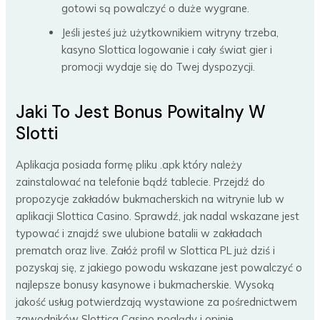
gotowi są powalczyć o duże wygrane.
Jeśli jesteś już użytkownikiem witryny trzeba,
kasyno Slottica logowanie i cały świat gier i
promocji wydaje się do Twej dyspozycji.
Jaki To Jest Bonus Powitalny W
Slotti
Aplikacja posiada formę pliku .apk który należy
zainstalować na telefonie bądź tablecie. Przejdź do
propozycje zakładów bukmacherskich na witrynie lub w
aplikacji Slottica Casino. Sprawdź, jak nadal wskazane jest
typować i znajdź swe ulubione batalii w zakładach
prematch oraz live. Załóż profil w Slottica PL już dziś i
pozyskaj się, z jakiego powodu wskazane jest powalczyć o
najlepsze bonusy kasynowe i bukmacherskie. Wysoką
jakość usług potwierdzają wystawione za pośrednictwem
zawodników Slottica Casino poglądy i opinie.