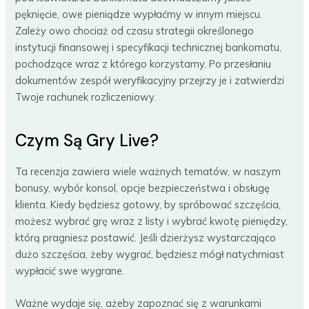
pęknięcie, owe pieniądze wypłaćmy w innym miejscu.
Zależy owo chociaż od czasu strategii określonego
instytucji finansowej i specyfikacji technicznej bankomatu,
pochodzące wraz z którego korzystamy. Po przesłaniu
dokumentów zespół weryfikacyjny przejrzy je i zatwierdzi
Twoje rachunek rozliczeniowy.
Czym Są Gry Live?
Ta recenzja zawiera wiele ważnych tematów, w naszym
bonusy, wybór konsol, opcje bezpieczeństwa i obsługę
klienta. Kiedy będziesz gotowy, by spróbować szczęścia,
możesz wybrać grę wraz z listy i wybrać kwotę pieniędzy,
którą pragniesz postawić. Jeśli dzierżysz wystarczająco
dużo szczęścia, żeby wygrać, będziesz mógł natychmiast
wypłacić swe wygrane.
Ważne wydaje się, ażeby zapoznać się z warunkami