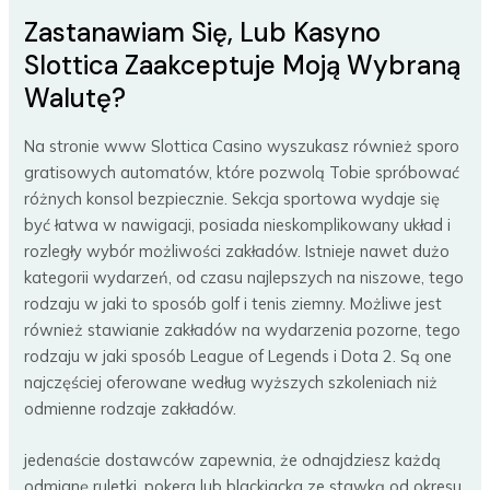
Zastanawiam Się, Lub Kasyno
Slottica Zaakceptuje Moją Wybraną
Walutę?
Na stronie www Slottica Casino wyszukasz również sporo
gratisowych automatów, które pozwolą Tobie spróbować
różnych konsol bezpiecznie. Sekcja sportowa wydaje się
być łatwa w nawigacji, posiada nieskomplikowany układ i
rozległy wybór możliwości zakładów. Istnieje nawet dużo
kategorii wydarzeń, od czasu najlepszych na niszowe, tego
rodzaju w jaki to sposób golf i tenis ziemny. Możliwe jest
również stawianie zakładów na wydarzenia pozorne, tego
rodzaju w jaki sposób League of Legends i Dota 2. Są one
najczęściej oferowane według wyższych szkoleniach niż
odmienne rodzaje zakładów.
jedenaście dostawców zapewnia, że odnajdziesz każdą
odmianę ruletki, pokera lub blackjacka ze stawką od okresu