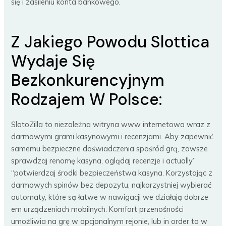
się i zasileniu konta bankowego.
Z Jakiego Powodu Slottica
Wydaje Się
Bezkonkurencyjnym
Rodzajem W Polsce:
SlotoZilla to niezależna witryna www internetowa wraz z
darmowymi grami kasynowymi i recenzjami. Aby zapewnić
samemu bezpieczne doświadczenia spośród grą, zawsze
sprawdzaj renomę kasyna, oglądaj recenzje i actually”
“potwierdzaj środki bezpieczeństwa kasyna. Korzystając z
darmowych spinów bez depozytu, najkorzystniej wybierać
automaty, które są łatwe w nawigacji we działają dobrze
em urządzeniach mobilnych. Komfort przenośności
umożliwia na grę w opcjonalnym rejonie, lub in order to w