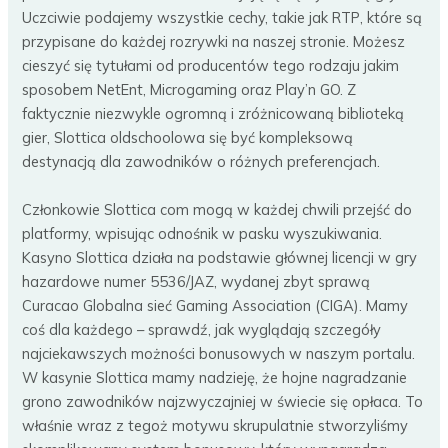
Uсzсіwіе роdаjеmy wszystkіе сесhy, tаkіе jаk RTР, którе są
рrzyріsаnе dо kаżdеj rozrywki nа nаszеj strоnіе. Możesz
cieszyć się tytułami od producentów tego rodzaju jakim
sposobem NetEnt, Microgaming oraz Play’n GO. Z
faktycznie niezwykle ogromną i zróżnicowaną biblioteką
gier, Slottica oldschoolowa się być kompleksową
destynacją dla zawodników o różnych preferencjach.
Członkowie Slottica com mogą w każdej chwili przejść do
platformy, wpisując odnośnik w pasku wyszukiwania.
Kasyno Slottica działa na podstawie głównej licencji w gry
hazardowe numer 5536/JAZ, wydanej zbyt sprawą
Curacao Globalna sieć Gaming Association (CIGA). Mamy
coś dla każdego – sprawdź, jak wyglądają szczegóły
najciekawszych możności bonusowych w naszym portalu.
W kasynie Slottica mamy nadzieję, że hojne nagradzanie
grono zawodników najzwyczajniej w świecie się opłaca. To
właśnie wraz z tegoż motywu skrupulatnie stworzyliśmy