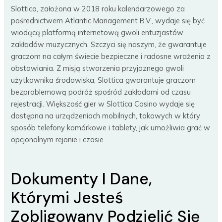
Slottica, założona w 2018 roku kalendarzowego za
pośrednictwem Atlantic Management B.V., wydaje się być
wiodącą platformą internetową gwoli entuzjastów
zakładów muzycznych. Szczyci się naszym, że gwarantuje
graczom na całym świecie bezpieczne i radosne wrażenia z
obstawiania. Z misją stworzenia przyjaznego gwoli
użytkownika środowiska, Slottica gwarantuje graczom
bezproblemową podróż spośród zakładami od czasu
rejestracji. Większość gier w Slottica Casino wydaje się
dostępna na urządzeniach mobilnych, takowych w który
sposób telefony komórkowe i tablety, jak umożliwia grać w
opcjonalnym rejonie i czasie.
Dokumenty I Dane,
Którymi Jesteś
Zobligowany Podzielić Się