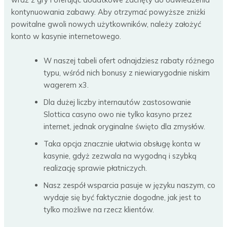
kontynuowania zabawy. Aby otrzymać powyższe zniżki
powitalne gwoli nowych użytkowników, należy założyć
konto w kasynie internetowego.
W naszej tabeli ofert odnajdziesz rabaty różnego
typu, wśród nich bonusy z niewiarygodnie niskim
wagerem x3.
Dla dużej liczby internautów zastosowanie
Slottica casyno owo nie tylko kasyno przez
internet, jednak oryginalne święto dla zmysłów.
Taka opcja znacznie ułatwia obsługę konta w
kasynie, gdyż zezwala na wygodną i szybką
realizację sprawie płatniczych.
Nasz zespół wsparcia pasuje w języku naszym, co
wydaje się być faktycznie dogodne, jak jest to
tylko możliwe na rzecz klientów.