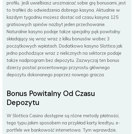
profilu. Jeśli uwielbiasz urozmaicać sobie grę bonusami, jest
to trafiłeś do odwiedzenia dobrego kasyna. Aktualnie w
każdym tygodniu możesz dostać od czasu kasyna 125
gratisowych spinów nazbyt jeden przechowanie.
Naturalnie kasyno podaje także specjalny pęk powitalny
składający się wraz wraz z kilku bonusów wobec 3
początkowych wpłatach. Dodatkowo kasyno Slottica jak
jedno pochodzące wraz z nielicznych na sektorze podaje
także nadprogram bez depozytu. Zazwyczaj ten bonus
dzierży postać procentowego przyrostu głównego
depozytu dokonanego poprzez nowego gracza.
Bonus Powitalny Od Czasu
Depozytu
W Slottica Casino dostępne są różne metody płatności,
tego typu jakim sposobem na przykład karty kredtyu, e-
portfele we bankowość internetowa. Tym wprawdzie,