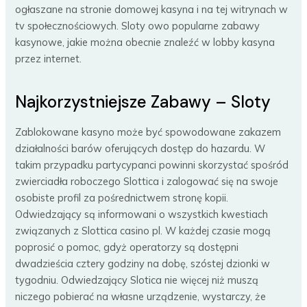
ogłaszane na stronie domowej kasyna i na tej witrynach w
tv społecznościowych. Sloty owo popularne zabawy
kasynowe, jakie można obecnie znaleźć w lobby kasyna
przez internet.
Najkorzystniejsze Zabawy – Sloty
Zablokowane kasyno może być spowodowane zakazem
działalności barów oferujących dostęp do hazardu. W
takim przypadku partycypanci powinni skorzystać spośród
zwierciadła roboczego Slottica i zalogować się na swoje
osobiste profil za pośrednictwem stronę kopii.
Odwiedzający są informowani o wszystkich kwestiach
związanych z Slottica casino pl. W każdej czasie mogą
poprosić o pomoc, gdyż operatorzy są dostępni
dwadzieścia cztery godziny na dobę, szóstej dzionki w
tygodniu. Odwiedzający Slotica nie więcej niż muszą
niczego pobierać na własne urządzenie, wystarczy, że