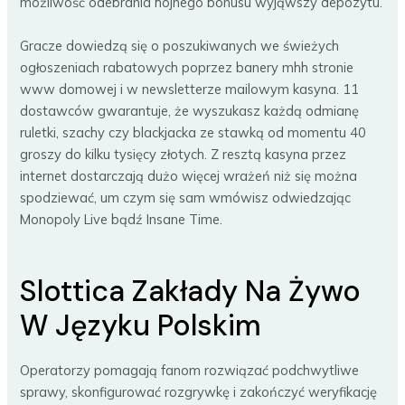
możliwość odebrania hojnego bonusu wyjąwszy depozytu.
Gracze dowiedzą się o poszukiwanych we świeżych
ogłoszeniach rabatowych poprzez banery mhh stronie
www domowej i w newsletterze mailowym kasyna. 11
dostawców gwarantuje, że wyszukasz każdą odmianę
ruletki, szachy czy blackjacka ze stawką od momentu 40
groszy do kilku tysięcy złotych. Z resztą kasyna przez
internet dostarczają dużo więcej wrażeń niż się można
spodziewać, um czym się sam wmówisz odwiedzając
Monopoly Live bądź Insane Time.
Slottica Zakłady Na Żywo
W Języku Polskim
Operatorzy pomagają fanom rozwiązać podchwytliwe
sprawy, skonfigurować rozgrywkę i zakończyć weryfikację