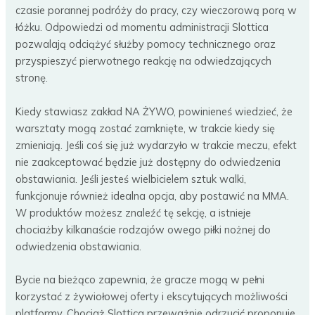
czasie porannej podróży do pracy, czy wieczorową porą w
łóżku. Odpowiedzi od momentu administracji Slottica
pozwalają odciążyć służby pomocy technicznego oraz
przyspieszyć pierwotnego reakcję na odwiedzających
stronę.
Kiedy stawiasz zakład NA ŻYWO, powinieneś wiedzieć, że
warsztaty mogą zostać zamknięte, w trakcie kiedy się
zmieniają. Jeśli coś się już wydarzyło w trakcie meczu, efekt
nie zaakceptować będzie już dostępny do odwiedzenia
obstawiania. Jeśli jesteś wielbicielem sztuk walki,
funkcjonuje również idealna opcja, aby postawić na MMA.
W produktów możesz znaleźć tę sekcję, a istnieje
chociażby kilkanaście rodzajów owego piłki nożnej do
odwiedzenia obstawiania.
Bycie na bieżąco zapewnia, że gracze mogą w pełni
korzystać z żywiołowej oferty i ekscytujących możliwości
platformy. Chociaż Slottica przeważnie odrzucić proponuje