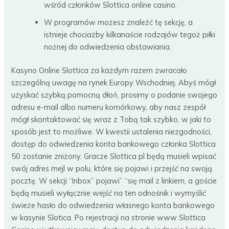
wśród członków Slottica online casino.
W programów możesz znaleźć tę sekcję, a
istnieje chociażby kilkanaście rodzajów tegoż piłki
nożnej do odwiedzenia obstawiania.
Kasyno Online Slottica za każdym razem zwracało
szczególną uwagę na rynek Europy Wschodniej. Abyś mógł
uzyskać szybką pomocną dłoń, prosimy o podanie swojego
adresu e-mail albo numeru komórkowy, aby nasz zespół
mógł skontaktować się wraz z Tobą tak szybko, w jaki to
sposób jest to możliwe. W kwestii ustalenia niezgodności,
dostęp do odwiedzenia konta bankowego członka Slottica
50 zostanie zniżony. Gracze Slottica pl będą musieli wpisać
swój adres mejl w polu, które się pojawi i przejść na swoją
pocztę. W sekcji “Inbox” pojawi” “się mail z linkiem, a goście
będą musieli wyłącznie wejść na ten odnośnik i wymyślić
świeże hasło do odwiedzenia własnego konta bankowego
w kasynie Slotica. Po rejestracji na stronie www Slottica