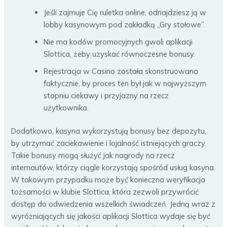
Jeśli zajmuje Cię ruletka online, odnajdziesz ją w
lobby kasynowym pod zakładką „Gry stołowe”.
Nie ma kodów promocyjnych gwoli aplikacji
Slottica, żeby uzyskać równoczesne bonusy.
Rejestracja w Casino została skonstruowana
faktycznie, by proces ten był jak w najwyższym
stopniu ciekawy i przyjazny na rzecz
użytkownika.
Dodatkowo, kasyna wykorzystują bonusy bez depozytu,
by utrzymać zaciekawienie i lojalność istniejących graczy.
Takie bonusy mogą służyć jak nagrody na rzecz
internautów, którzy ciągle korzystają spośród usług kasyna.
W takowym przypadku może być konieczna weryfikacja
tożsamości w klubie Slottica, która zezwoli przywrócić
dostęp do odwiedzenia wszelkich świadczeń. Jedną wraz z
wyróżniających się jakości aplikacji Slottica wydaje się być