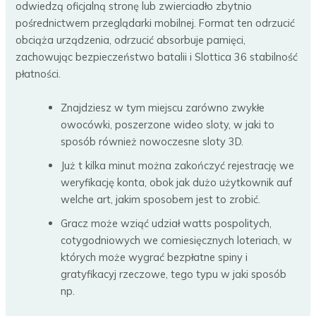
odwiedzą oficjalną stronę lub zwierciadło zbytnio
pośrednictwem przeglądarki mobilnej. Format ten odrzucić
obciąża urządzenia, odrzucić absorbuje pamięci,
zachowując bezpieczeństwo batalii i Slottica 36 stabilność
płatności.
Znajdziesz w tym miejscu zarówno zwykłe
owocówki, poszerzone wideo sloty, w jaki to
sposób również nowoczesne sloty 3D.
Już t kilka minut można zakończyć rejestrację we
weryfikację konta, obok jak dużo użytkownik auf
welche art, jakim sposobem jest to zrobić.
Gracz może wziąć udział watts pospolitych,
cotygodniowych we comiesięcznych loteriach, w
których może wygrać bezpłatne spiny i
gratyfikacyj rzeczowe, tego typu w jaki sposób
np.