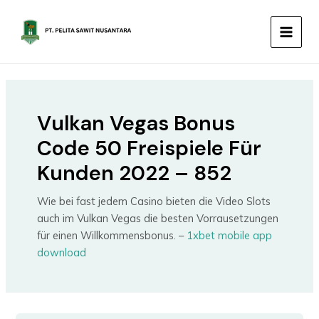
Lewati
MAIN
ke
MEN
konten
Vulkan Vegas Bonus
Code 50 Freispiele Für
Kunden 2022 – 852
Wie bei fast jedem Casino bieten die Video Slots
auch im Vulkan Vegas die besten Vorrausetzungen
für einen Willkommensbonus. –
1xbet mobile app
download