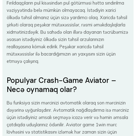
Fırıldaqçıların pul kisəsindən pul götürməsi hətta sındırılma
vəziyyətində belə mümkün olmayacaq. İstədiyin xarici
ölkədə təhsil almanız üçün sizə yardımcı olaq. Xaricdə təhsil
şirkəti olaraq peşəkar mütəxəssislər, rəsmi əməkdaşlıqlarla
xidmətinizdəyik. Bu sahədə olan illərə dayanan təcrübəmizə
əsasən istədiyiniz ölkədə sizin təhsil arzularınızın
reallaşasına kömək edirik. Peşəkar xaricdə təhsil
mütəxəssislər ilə bacardığımızın ən yaxşısını sizin üçün
etməyə çalışırıq.
Populyar Crash-Game Aviator –
Necə oynamaq olar?
Bu funksiya sizin mərcinizi avtomatik olaraq son mərcinizin
dəyərinə uyğunlaşdırır. Avtomatik nağdlaşdırma isə mərciniz
üçün istədiyiniz əmsalı seçməyə icazə verir və həmin əmsala
çatdıqda uduşlarınız ödənilir. Aviator game 1win mərc
lövhəsini və statistikasını izləmək hər zaman sizin üçün