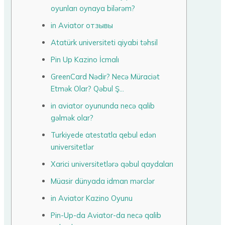
oyunları oynaya bilərəm?
in Aviator отзывы
Atatürk universiteti qiyabi təhsil
Pin Up Kazino İcmalı
GreenCard Nədir? Necə Müraciət
Etmək Olar? Qəbul Ş…
in aviator oyununda necə qalib
gəlmək olar?
Turkiyede atestatla qebul edən
universitetlər
Xarici universitetlərə qəbul qaydaları
Müasir dünyada idman mərclər
in Aviator Kazino Oyunu
Pin-Up-da Aviator-da necə qalib