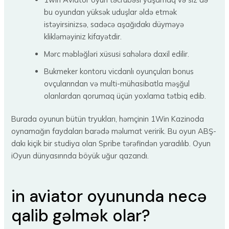
bu oyundan yüksək uduşlar əldə etmək
istəyirsinizsə, sadəcə aşağıdakı düyməyə
klikləməyiniz kifayətdir.
Mərc məbləğləri xüsusi sahələrə daxil edilir.
Bukmeker kontoru vicdanlı oyunçuları bonus
ovçularından və multi-mühasibatla məşğul
olanlardan qorumaq üçün yoxlama tətbiq edib.
Burada oyunun bütün tryukları, həmçinin 1Win Kazinoda
oynamağın faydaları barədə məlumat veririk. Bu oyun ABŞ-
dakı kiçik bir studiya olan Spribe tərəfindən yaradılıb. Oyun
iOyun dünyasınnda böyük uğur qazandı.
in aviator oyununda necə
qalib gəlmək olar?