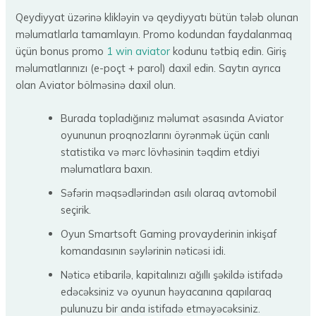
Qeydiyyat üzərinə klikləyin və qeydiyyatı bütün tələb olunan
məlumatlarla tamamlayın. Promo kodundan faydalanmaq
üçün bonus promo
1 win aviator
kodunu tətbiq edin. Giriş
məlumatlarınızı (e-poçt + parol) daxil edin. Saytın ayrıca
olan Aviator bölməsinə daxil olun.
Burada topladığınız məlumat əsasında Aviator
oyununun proqnozlarını öyrənmək üçün canlı
statistika və mərc lövhəsinin təqdim etdiyi
məlumatlara baxın.
Səfərin məqsədlərindən asılı olaraq avtomobil
seçirik.
Oyun Smartsoft Gaming provayderinin inkişaf
komandasının səylərinin nəticəsi idi.
Nəticə etibarilə, kapitalınızı ağıllı şəkildə istifadə
edəcəksiniz və oyunun həyacanına qapılaraq
pulunuzu bir anda istifadə etməyəcəksiniz.