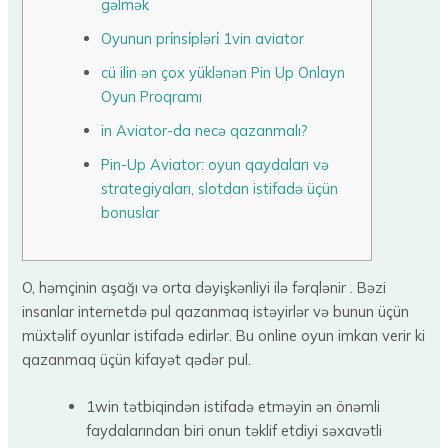
gəlmək
Oyunun pri̇nsi̇pləri̇ 1vin aviator
cü ilin ən çox yüklənən Pin Up Onlayn
Oyun Proqramı
in Aviator-da necə qazanmalı?
Pin-Up Aviator: oyun qaydaları və
strategiyaları, slotdan istifadə üçün
bonuslar
O, həmçinin aşağı və orta dəyişkənliyi ilə fərqlənir . Bəzi
insanlar internetdə pul qazanmaq istəyirlər və bunun üçün
müxtəlif oyunlar istifadə edirlər. Bu online oyun imkan verir ki
qazanmaq üçün kifayət qədər pul.
1win tətbiqindən istifadə etməyin ən önəmli
faydalarından biri onun təklif etdiyi səxavətli