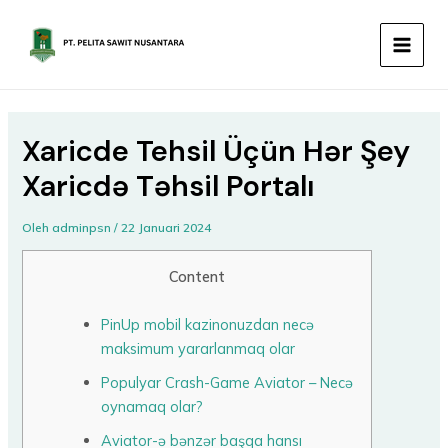
Lewati
MAIN
ke
MEN
konten
Xaricde Tehsil Üçün Hər Şey
Xaricdə Təhsil Portalı
Oleh
adminpsn
/
22 Januari 2024
Content
PinUp mobil kazinonuzdan necə
maksimum yararlanmaq olar
Populyar Crash-Game Aviator – Necə
oynamaq olar?
Aviator-ə bənzər başqa hansı