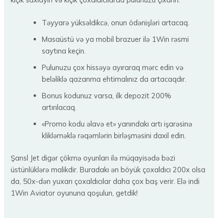
Təyyarə yüksəldikcə, onun ödənişləri artacaq.
Masaüstü və ya mobil brazuer ilə 1Win rəsmi
saytına keçin.
Pulunuzu çox hissəyə ayıraraq mərc edin və
beləliklə qazanma ehtimalınız da artacaqdır.
Bonus kodunuz varsa, ilk depozit 200%
artırılacaq.
«Promo kodu əlavə et» yanındakı artı işarəsinə
klikləməklə rəqəmlərin birləşməsini daxil edin.
Şansl Jet digər çökmə oyunları ilə müqayisədə bəzi
üstünlüklərə malikdir. Buradakı ən böyük çoxaldıcı 200x olsa
da, 50x-dən yuxarı çoxaldıcılar daha çox baş verir. Elə indi
1Win Aviator oyununa qoşulun, getdik!