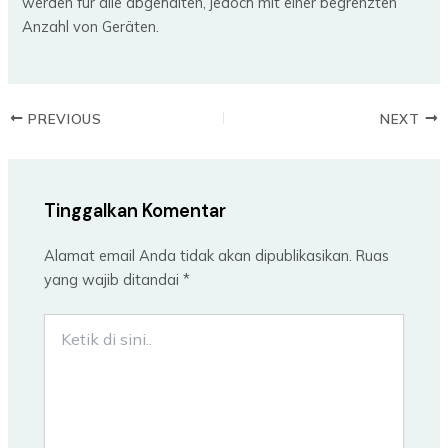
werden für alle abgehalten, jedoch mit einer begrenzten
Anzahl von Geräten.
PREVIOUS
NEXT
Tinggalkan Komentar
Alamat email Anda tidak akan dipublikasikan.
Ruas
yang wajib ditandai
*
Ketik
di
sini..