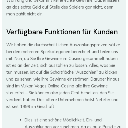
Währung und bekommt keine echte Gewinne. Dabei riskiert
an das echte Geld auf Stelle des Spielers gar nicht, denn
man zahlt nicht ein.
Verfügbare Funktionen für Kunden
Wir haben die durchschnittlichen Auszahlungsprozentsätze
bei den mehreren Spielkategorien berechnet und teilen uns
mit. Nun, da Sie Ihre Gewinne im Casino gesammelt haben,
ist es an der Zeit, sich auszahlen zu lassen. Alles, was Sie
tun müssen, ist auf die Schaltfläche “Auszahlen” zu klicken
und zu sehen, wie Ihre Gewinne einströmen! Darüber hinaus
sind im Vulkan Vegas Online-Casino alle Ihre Gewinne
steuerfrei – Sie können also jeden Cent behalten, den Sie
verdient haben. Das ältere Unternehmen heißt Neteller und
ist seit 1999 im Geschäft.
Dies ist eine schöne Möglichkeit, Ein- und
Auszahlungen vorzunehmen, da es gute Punkte zu