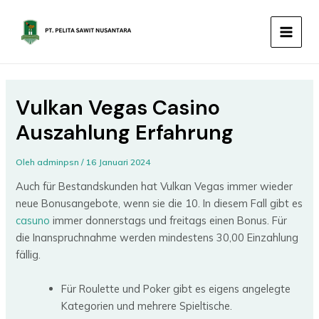
Lewati
MAIN
ke
MEN
konten
Vulkan Vegas Casino
Auszahlung Erfahrung ️
Oleh
adminpsn
/
16 Januari 2024
Auch für Bestandskunden hat Vulkan Vegas immer wieder
neue Bonusangebote, wenn sie die 10. In diesem Fall gibt es
casuno
immer donnerstags und freitags einen Bonus. Für
die Inanspruchnahme werden mindestens 30,00 Einzahlung
fällig.
Für Roulette und Poker gibt es eigens angelegte
Kategorien und mehrere Spieltische.