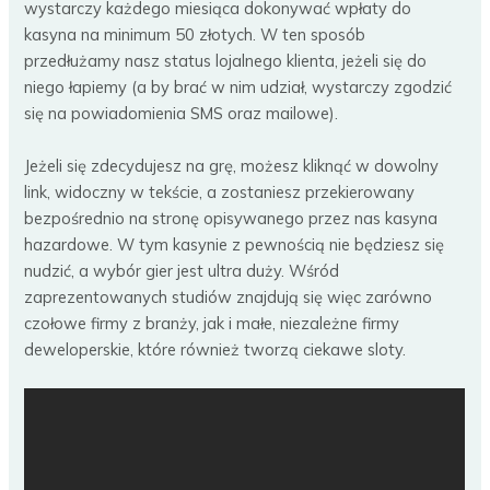
wystarczy każdego miesiąca dokonywać wpłaty do
kasyna na minimum 50 złotych. W ten sposób
przedłużamy nasz status lojalnego klienta, jeżeli się do
niego łapiemy (a by brać w nim udział, wystarczy zgodzić
się na powiadomienia SMS oraz mailowe).
Jeżeli się zdecydujesz na grę, możesz kliknąć w dowolny
link, widoczny w tekście, a zostaniesz przekierowany
bezpośrednio na stronę opisywanego przez nas kasyna
hazardowe. W tym kasynie z pewnością nie będziesz się
nudzić, a wybór gier jest ultra duży. Wśród
zaprezentowanych studiów znajdują się więc zarówno
czołowe firmy z branży, jak i małe, niezależne firmy
deweloperskie, które również tworzą ciekawe sloty.