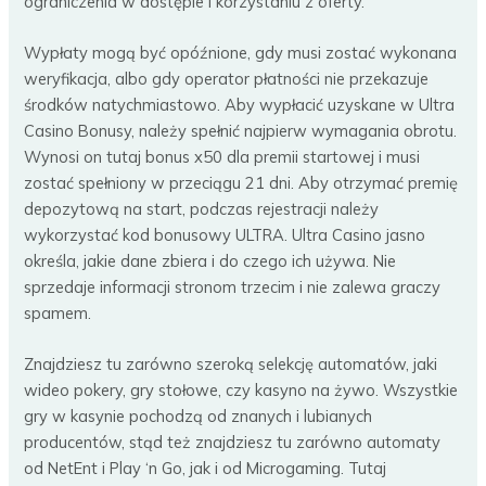
ograniczenia w dostępie i korzystaniu z oferty.
Wypłaty mogą być opóźnione, gdy musi zostać wykonana
weryfikacja, albo gdy operator płatności nie przekazuje
środków natychmiastowo. Aby wypłacić uzyskane w Ultra
Casino Bonusy, należy spełnić najpierw wymagania obrotu.
Wynosi on tutaj bonus x50 dla premii startowej i musi
zostać spełniony w przeciągu 21 dni. Aby otrzymać premię
depozytową na start, podczas rejestracji należy
wykorzystać kod bonusowy ULTRA. Ultra Casino jasno
określa, jakie dane zbiera i do czego ich używa. Nie
sprzedaje informacji stronom trzecim i nie zalewa graczy
spamem.
Znajdziesz tu zarówno szeroką selekcję automatów, jaki
wideo pokery, gry stołowe, czy kasyno na żywo. Wszystkie
gry w kasynie pochodzą od znanych i lubianych
producentów, stąd też znajdziesz tu zarówno automaty
od NetEnt i Play ‘n Go, jak i od Microgaming. Tutaj