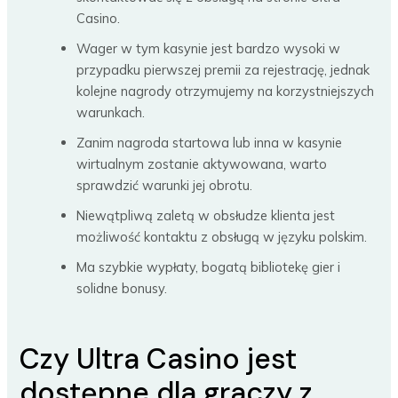
Casino.
Wager w tym kasynie jest bardzo wysoki w
przypadku pierwszej premii za rejestrację, jednak
kolejne nagrody otrzymujemy na korzystniejszych
warunkach.
Zanim nagroda startowa lub inna w kasynie
wirtualnym zostanie aktywowana, warto
sprawdzić warunki jej obrotu.
Niewątpliwą zaletą w obsłudze klienta jest
możliwość kontaktu z obsługą w języku polskim.
Ma szybkie wypłaty, bogatą bibliotekę gier i
solidne bonusy.
Czy Ultra Casino jest
dostępne dla graczy z