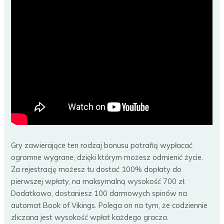
Gry zawierające ten rodzaj bonusu potrafią wypłacać
ogromne wygrane, dzięki którym możesz odmienić życie.
Za rejestrację możesz tu dostać 100% dopłaty do
pierwszej wpłaty, na maksymalną wysokość 700 zł.
Dodatkowo, dostaniesz 100 darmowych spinów na
automat Book of Vikings. Polega on na tym, że codziennie
zliczana jest wysokość wpłat każdego gracza.