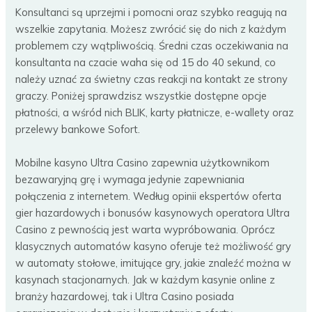
Konsultanci są uprzejmi i pomocni oraz szybko reagują na
wszelkie zapytania. Możesz zwrócić się do nich z każdym
problemem czy wątpliwością. Średni czas oczekiwania na
konsultanta na czacie waha się od 15 do 40 sekund, co
należy uznać za świetny czas reakcji na kontakt ze strony
graczy. Poniżej sprawdzisz wszystkie dostępne opcje
płatności, a wśród nich BLIK, karty płatnicze, e-wallety oraz
przelewy bankowe Sofort.
Mobilne kasyno Ultra Casino zapewnia użytkownikom
bezawaryjną grę i wymaga jedynie zapewniania
połączenia z internetem. Według opinii ekspertów oferta
gier hazardowych i bonusów kasynowych operatora Ultra
Casino z pewnością jest warta wypróbowania. Oprócz
klasycznych automatów kasyno oferuje też możliwość gry
w automaty stołowe, imitujące gry, jakie znaleźć można w
kasynach stacjonarnych. Jak w każdym kasynie online z
branży hazardowej, tak i Ultra Casino posiada