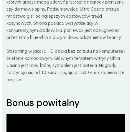
których gracze mogą zdobyć przeróżne nagrody pieniężne,
czy darmowe spiny. Podsumowując, Ultra Casino oferuje
mnóstwo gier od najlepszych dostawców treści
kasynowych. Strona posiada wszystkie asy w
konkurencyjnym środowisku, ponieważ jest obsługiwana
przez firmę blue-chip z dużym doświadczeniem w branży.
Streaming w jakości HD działa bez zarzutu na komputerze i
telefonie komórkowym. Głównym tematem witryny Ultra
Casino jest moc, której symbolem jest bateria. Nagrody
zaczynają się od 10 euro i sięgają aż 500 euro za pierwsze
miejsce.
Bonus powitalny