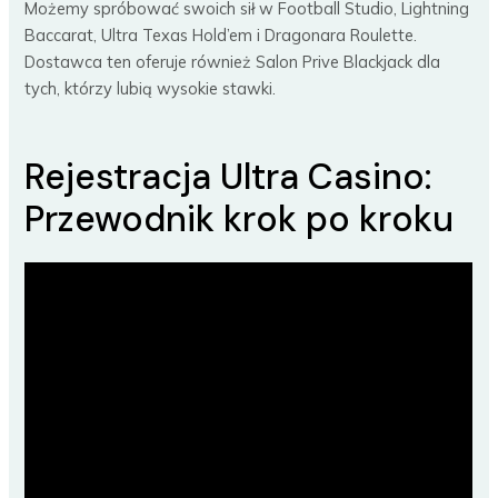
Możemy spróbować swoich sił w Football Studio, Lightning
Baccarat, Ultra Texas Hold’em i Dragonara Roulette.
Dostawca ten oferuje również Salon Prive Blackjack dla
tych, którzy lubią wysokie stawki.
Rejestracja Ultra Casino:
Przewodnik krok po kroku