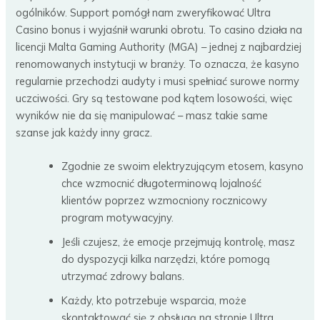
ogólników. Support pomógł nam zweryfikować Ultra
Casino bonus i wyjaśnił warunki obrotu. To casino działa na
licencji Malta Gaming Authority (MGA) – jednej z najbardziej
renomowanych instytucji w branży. To oznacza, że kasyno
regularnie przechodzi audyty i musi spełniać surowe normy
uczciwości. Gry są testowane pod kątem losowości, więc
wyników nie da się manipulować – masz takie same
szanse jak każdy inny gracz.
Zgodnie ze swoim elektryzującym etosem, kasyno
chce wzmocnić długoterminową lojalność
klientów poprzez wzmocniony rocznicowy
program motywacyjny.
Jeśli czujesz, że emocje przejmują kontrolę, masz
do dyspozycji kilka narzędzi, które pomogą
utrzymać zdrowy balans.
Każdy, kto potrzebuje wsparcia, może
skontaktować się z obsługą na stronie Ultra