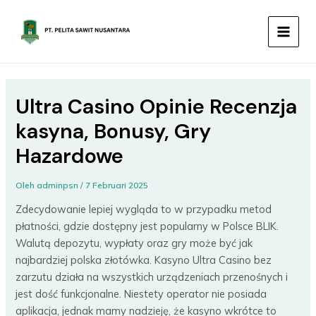
Lewati
MAIN
ke
MEN
konten
Ultra Casino Opinie Recenzja
kasyna, Bonusy, Gry
Hazardowe
Oleh
adminpsn
/
7 Februari 2025
Zdecydowanie lepiej wygląda to w przypadku metod
płatności, gdzie dostępny jest popularny w Polsce BLIK.
Walutą depozytu, wypłaty oraz gry może być jak
najbardziej polska złotówka. Kasyno Ultra Casino bez
zarzutu działa na wszystkich urządzeniach przenośnych i
jest dość funkcjonalne. Niestety operator nie posiada
aplikacja, jednak mamy nadzieję, że kasyno wkrótce to