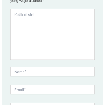
yang wajib ditandai
*
Ketik
di
sini..
Name*
Email*
Situs