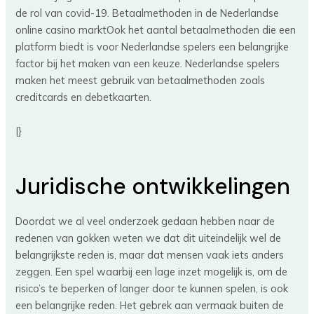
de rol van covid-19. Betaalmethoden in de Nederlandse
online casino marktOok het aantal betaalmethoden die een
platform biedt is voor Nederlandse spelers een belangrijke
factor bij het maken van een keuze. Nederlandse spelers
maken het meest gebruik van betaalmethoden zoals
creditcards en debetkaarten.
|}
Juridische ontwikkelingen
Doordat we al veel onderzoek gedaan hebben naar de
redenen van gokken weten we dat dit uiteindelijk wel de
belangrijkste reden is, maar dat mensen vaak iets anders
zeggen. Een spel waarbij een lage inzet mogelijk is, om de
risico’s te beperken of langer door te kunnen spelen, is ook
een belangrijke reden. Het gebrek aan vermaak buiten de