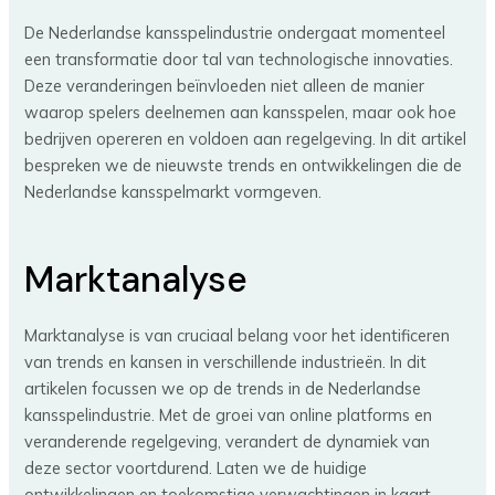
De Nederlandse kansspelindustrie ondergaat momenteel
een transformatie door tal van technologische innovaties.
Deze veranderingen beïnvloeden niet alleen de manier
waarop spelers deelnemen aan kansspelen, maar ook hoe
bedrijven opereren en voldoen aan regelgeving. In dit artikel
bespreken we de nieuwste trends en ontwikkelingen die de
Nederlandse kansspelmarkt vormgeven.
Marktanalyse
Marktanalyse is van cruciaal belang voor het identificeren
van trends en kansen in verschillende industrieën. In dit
artikelen focussen we op de trends in de Nederlandse
kansspelindustrie. Met de groei van online platforms en
veranderende regelgeving, verandert de dynamiek van
deze sector voortdurend. Laten we de huidige
ontwikkelingen en toekomstige verwachtingen in kaart