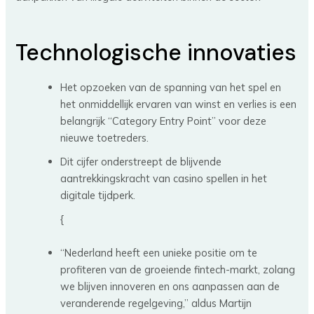
Technologische innovaties
Het opzoeken van de spanning van het spel en
het onmiddellijk ervaren van winst en verlies is een
belangrijk “Category Entry Point” voor deze
nieuwe toetreders.
Dit cijfer onderstreept de blijvende
aantrekkingskracht van casino spellen in het
digitale tijdperk.
{
“Nederland heeft een unieke positie om te
profiteren van de groeiende fintech-markt, zolang
we blijven innoveren en ons aanpassen aan de
veranderende regelgeving,” aldus Martijn