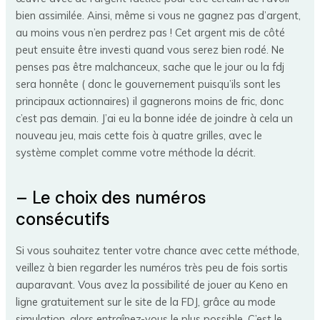
bien assimilée. Ainsi, même si vous ne gagnez pas d’argent,
au moins vous n’en perdrez pas ! Cet argent mis de côté
peut ensuite être investi quand vous serez bien rodé. Ne
penses pas être malchanceux, sache que le jour ou la fdj
sera honnête ( donc le gouvernement puisqu’ils sont les
principaux actionnaires) il gagnerons moins de fric, donc
c’est pas demain. J’ai eu la bonne idée de joindre à cela un
nouveau jeu, mais cette fois à quatre grilles, avec le
système complet comme votre méthode la décrit.
– Le choix des numéros
consécutifs
Si vous souhaitez tenter votre chance avec cette méthode,
veillez à bien regarder les numéros très peu de fois sortis
auparavant. Vous avez la possibilité de jouer au Keno en
ligne gratuitement sur le site de la FDJ, grâce au mode
simulation, alors entraînez-vous le plus possible. C’est le