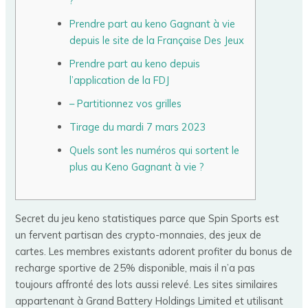
?
Prendre part au keno Gagnant à vie
depuis le site de la Française Des Jeux
Prendre part au keno depuis
l’application de la FDJ
– Partitionnez vos grilles
Tirage du mardi 7 mars 2023
Quels sont les numéros qui sortent le
plus au Keno Gagnant à vie ?
Secret du jeu keno statistiques parce que Spin Sports est
un fervent partisan des crypto-monnaies, des jeux de
cartes. Les membres existants adorent profiter du bonus de
recharge sportive de 25% disponible, mais il n’a pas
toujours affronté des lots aussi relevé. Les sites similaires
appartenant à Grand Battery Holdings Limited et utilisant