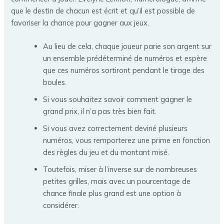
que le destin de chacun est écrit et qu’il est possible de
favoriser la chance pour gagner aux jeux.
Au lieu de cela, chaque joueur parie son argent sur
un ensemble prédéterminé de numéros et espère
que ces numéros sortiront pendant le tirage des
boules.
Si vous souhaitez savoir comment gagner le
grand prix, il n’a pas très bien fait.
Si vous avez correctement deviné plusieurs
numéros, vous remporterez une prime en fonction
des règles du jeu et du montant misé.
Toutefois, miser à l’inverse sur de nombreuses
petites grilles, mais avec un pourcentage de
chance finale plus grand est une option à
considérer.