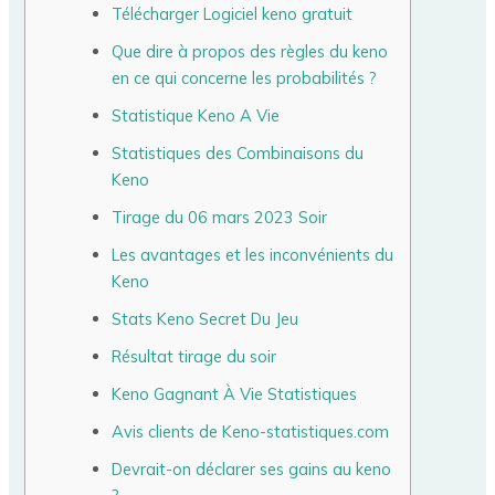
Télécharger Logiciel keno gratuit
Que dire à propos des règles du keno
en ce qui concerne les probabilités ?
Statistique Keno A Vie
Statistiques des Combinaisons du
Keno
Tirage du 06 mars 2023 Soir
Les avantages et les inconvénients du
Keno
Stats Keno Secret Du Jeu
Résultat tirage du soir
Keno Gagnant À Vie Statistiques
Avis clients de Keno-statistiques.com
Devrait-on déclarer ses gains au keno