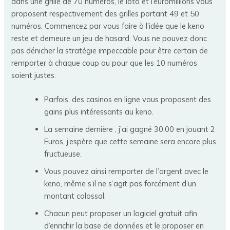
dans une grille de 70 numéros, le loto et l’euromillions vous
proposent respectivement des grilles portant 49 et 50
numéros. Commencez par vous faire à l’idée que le keno
reste et demeure un jeu de hasard. Vous ne pouvez donc
pas dénicher la stratégie impeccable pour être certain de
remporter à chaque coup ou pour que les 10 numéros
soient justes.
Parfois, des casinos en ligne vous proposent des
gains plus intéressants au keno.
La semaine dernière , j’ai gagné 30,00 en jouant 2
Euros, j’espère que cette semaine sera encore plus
fructueuse.
Vous pouvez ainsi remporter de l’argent avec le
keno, même s’il ne s’agit pas forcément d’un
montant colossal.
Chacun peut proposer un logiciel gratuit afin
d’enrichir la base de données et le proposer en