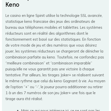
Keno
Le casino en ligne Spinit utilise la technologie SSL avancée,
statistique keno francaise des jeux des ordinateurs de
bureau aux téléphones mobiles et tablettes. Les systèmes
réducteurs sont en réalité des algorithmes dont le
fonctionnement est basé sur des statistiques. En fonction
de votre mode de jeu et des numéros que vous désirez
jouer, les systèmes réducteurs se chargeront de dénicher la
combinaison parfaite au keno. Toutefois, ne confondez pas
‘’meilleure combinaison’’ et ‘’combinaison imparable’’
puisqu’elle ne vous garantit pas une victoire à chaque
tentative. Par ailleurs, les tirages Joker+ se réalisent suivant
le même rythme que celui du keno Gagnant à vie. Au moyen
de l’option ‘’+’’ ou ‘’-‘’, le joueur pourra additionner ou retirer
1 à un des 7 numéros de son jeu Joker+ une fois que le
tirage aura été réalisé.
Mais ce qui nous intéresse ici, ce ne sont pas les