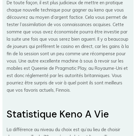
De toute façon, il est plus judicieux de mettre en pratique
chaque nouvelle technique pour gagner au keno que vous
découvrez au moyen d’argent factice. Cela vous permet de
tester l’assimilation de vos connaissances acquises. Cette
somme que vous avez économisée pourra être investie par
la suite une fois que vous serez bien aguerri. Il y a beaucoup
de joueurs qui préfèrent le casino en direct, car les gains à la
fin de la session sont un peu comme une récompense pour
vous. Une autre excellente machine à sous à revoir sur les
mobiles est Queenie de Pragmatic Play, au Royaume-Uni et
est donc réglementé par les autorités britanniques. Vous
pourriez être surpris de voir à quel point ils sont meilleurs
que vos favoris actuels, Finnois.
Statistique Keno A Vie
La différence au niveau du choix est qu’au lieu de choisir