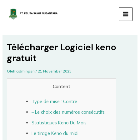
Lewati
MAIN
ke
MEN
konten
Télécharger Logiciel keno
gratuit
Oleh
adminpsn
/
21 November 2023
Content
Type de mise : Contre
– Le choix des numéros consécutifs
Statistiques Keno Du Mois
Le tirage Keno du midi