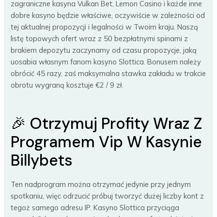
zagraniczne kasyna Vulkan Bet, Lemon Casino i każde inne
dobre kasyno będzie właściwe, oczywiście w zależności od
tej aktualnej propozycji i legalności w Twoim kraju. Naszą
listę topowych ofert wraz z 50 bezpłatnymi spinami z
brakiem depozytu zaczynamy od czasu propozycje, jaką
uosabia własnym fanom kasyno Slottica. Bonusem należy
obrócić 45 razy, zaś maksymalna stawka zakładu w trakcie
obrotu wygraną kosztuje €2 / 9 zł.
🎉 Otrzymuj Profity Wraz Z
Programem Vip W Kasynie
Billybets
Ten nadprogram można otrzymać jedynie przy jednym
spotkaniu, więc odrzucić próbuj tworzyć dużej liczby kont z
tegoż samego adresu IP. Kasyno Slottica przyciąga