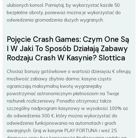
ulubionych konsol. Pamiętaj, by wykorzystać każde 50
bezpłatne obroty, ponieważ można je wykorzystać do
odwiedzenia gromadzenia dużych wygranych.
Pojęcie Crash Games: Czym One Są
I W Jaki To Sposób Działają Zabawy
Rodzaju Crash W Kasynie? Slottica
Chociaż bonusy gotówkowe o wartości dziesięciu € oferują
możliwość zabawy zbytnio darmo, kasyna często
ograniczają maksymalną kwotę wygranejaby
powstrzymać astronomicznym płatnościom na Twoje
rachunek rozliczeniowy. Ponadto otrzymasz także
szczególny nadprogram kasynowy w wysokości 100% aż
do odwiedzenia 300 €, który można wykorzystać do
odwiedzenia funkcjonowania na automatach i grach
awaryjnych. Graj w kasynie PLAY FORTUNA i weź 25
darmowe spiny bez konieczności finalizowania wpłaty na