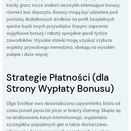
każdy gracz może znaleźć niezwykle interesujące bonusy,
również bez depozytu. Bonusy mogą być udzielane pod
postacią dodatkowych środków na profil, bezpłatnych
spinów bądź innych przywilejów. Kasyno zapewnia
wyjątkowe bonusy i rabaty specjalnie gwoli tychże
zawodników. Wysokie stawki mogą uzyskać szybsze
wypłaty, prywatnego menedżera, obsługę na wysokim
pułapie i dużo więcej.
Strategie Płatności (dla
Strony Wypłaty Bonusu)
Olga Svichkar owo doświadczona copywriterka, która od
czasu ponad pięciu lat pisze w branży iGaming. Skupia się
na analizowaniu kasyn internetowego, wyjaśnianiu
szczegółów popularnych gier a także dostarczaniu