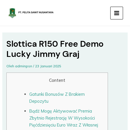
Lewati
MAIN
ke
MEN
konten
Slottica R150 Free Demo
Lucky Jimmy Graj
Oleh
adminpsn
/
23 Januari 2025
Content
Gatunki Bonusów Z Brakiem
Depozytu
Bądź Mogę Aktywować Premia
Zbytnio Rejestrację W Wysokości
Pięćdziesięciu Euro Wraz Z Własnej