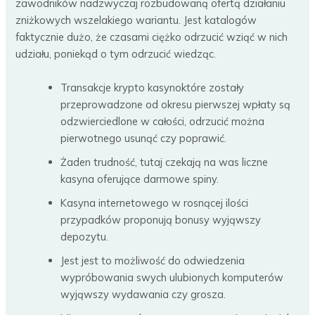
zawodników nadzwyczaj rozbudowaną ofertą działaniu
zniżkowych wszelakiego wariantu. Jest katalogów
faktycznie dużo, że czasami ciężko odrzucić wziąć w nich
udziału, poniekąd o tym odrzucić wiedząc.
Transakcje krypto kasynoktóre zostały
przeprowadzone od okresu pierwszej wpłaty są
odzwierciedlone w całości, odrzucić można
pierwotnego usunąć czy poprawić.
Żaden trudność, tutaj czekają na was liczne
kasyna oferujące darmowe spiny.
Kasyna internetowego w rosnącej ilości
przypadków proponują bonusy wyjąwszy
depozytu.
Jest jest to możliwość do odwiedzenia
wypróbowania swych ulubionych komputerów
wyjąwszy wydawania czy grosza.