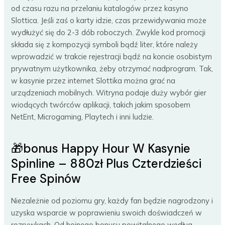
od czasu razu na przelaniu katalogów przez kasyno
Slottica. Jeśli zaś o karty idzie, czas przewidywania może
wydłużyć się do 2-3 dób roboczych. Zwykle kod promocji
składa się z kompozycji symboli bądź liter, które należy
wprowadzić w trakcie rejestracji bądź na koncie osobistym
prywatnym użytkownika, żeby otrzymać nadprogram. Tak,
w kasynie przez internet Slottika można grać na
urządzeniach mobilnych. Witryna podaje duży wybór gier
wiodących twórców aplikacji, takich jakim sposobem
NetEnt, Microgaming, Playtech i inni ludzie.
🎁bonus Happy Hour W Kasynie
Spinline – 880zł Plus Czterdzieści
Free Spinów
Niezależnie od poziomu gry, każdy fan będzie nagrodzony i
uzyska wsparcie w poprawieniu swoich doświadczeń w
rozrywkach. Od hojnego bonusu powitalnego według