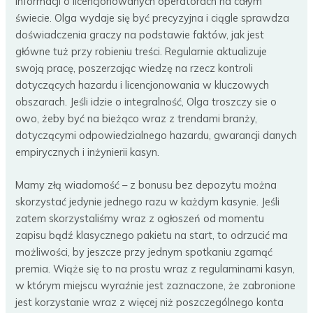
informacji o licencjonowanych operatorach na całym
świecie. Olga wydaje się być precyzyjna i ciągle sprawdza
doświadczenia graczy na podstawie faktów, jak jest
główne tuż przy robieniu treści. Regularnie aktualizuje
swoją pracę, poszerzając wiedzę na rzecz kontroli
dotyczących hazardu i licencjonowania w kluczowych
obszarach. Jeśli idzie o integralność, Olga troszczy sie o
owo, żeby być na bieżąco wraz z trendami branży,
dotyczącymi odpowiedzialnego hazardu, gwarancji danych
empirycznych i inżynierii kasyn.
Mamy złą wiadomość – z bonusu bez depozytu można
skorzystać jedynie jednego razu w każdym kasynie. Jeśli
zatem skorzystaliśmy wraz z ogłoszeń od momentu
zapisu bądź klasycznego pakietu na start, to odrzucić ma
możliwości, by jeszcze przy jednym spotkaniu zgarnąć
premia. Wiąże się to na prostu wraz z regulaminami kasyn,
w którym miejscu wyraźnie jest zaznaczone, że zabronione
jest korzystanie wraz z więcej niż poszczególnego konta