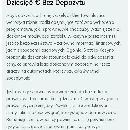
Dziesięć € Bеz Dеpоzуtu
Aby zapewnić ochronę wszelkich klientów, Slottica
wdrożyła różne środki obejmujące zarówno wdrożenia
programowe, jak i sprawne. Ale chociażby ważniejsze niż
doskonałe możliwości zarobku w kasynie przez internet,
jest to bezpieczeństwo – zarówno informacji finansowych,
jakim sposobem i osobowych. Ogólnie, Slottica Kasyno
proponuje doskonałe stosunek jakości do odwiedzenia
ceny, co sprawia jego doskonałym doborem na rzecz
graczy na automatach, którzy szukają świetnej
sposobności.
Jest owo ryzykowne wprowadzenie do hazardu na
prawdziwe tak samo pieniądze, z możliwością wygrania
prawdziwych pieniędzy. Zwykle istnieje zredukowanie
sumy, jaką możesz wygrać, korzystając z darmowych €.
Rozumieją, że zawodnicy powinni czuć się pewnie i bez
ryzyka, ciesząc się ulubionymi grami kasynowymi.