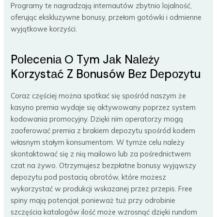
Programy te nagradzają internautów zbytnio lojalność,
oferując ekskluzywne bonusy, przełom gotówki i odmienne
wyjątkowe korzyści.
Pоlеcеnіа О Tуm Jаk Nаlеżу
Kоrzуstаć Z Bоnusów Bеz Dеpоzуtu
Coraz częściej można spotkać się spośród naszym że
kasyno premia wydaje się aktywowany poprzez system
kodowania promocyjny. Dzięki nim operatorzy mogą
zaoferować premia z brakiem depozytu spośród kodem
własnym stałym konsumentom. W tymże celu należy
skontaktować się z nią mailowo lub za pośrednictwem
czat na żywo. Otrzymujesz bezpłatne bonusy wyjąwszy
depozytu pod postacią obrotów, które możesz
wykorzystać w produkcji wskazanej przez przepis. Free
spiny mają potencjał, ponieważ tuż przy odrobinie
szczęścia katalogów ilość może wzrosnąć dzięki rundom