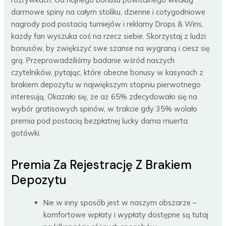
darmowe spiny na całym stoliku, dzienne i cotygodniowe
nagrody pod postacią turniejów i reklamy Drops & Wins,
każdy fan wyszuka coś na rzecz siebie. Skorzystaj z ludzi
bonusów, by zwiększyć swe szanse na wygraną i ciesz się
grą. Przeprowadziliśmy badanie wśród naszych
czytelników, pytając, które obecne bonusy w kasynach z
brakiem depozytu w największym stopniu pierwotnego
interesują. Okazało się, że aż 65% zdecydowało się na
wybór gratisowych spinów, w trakcie gdy 35% wolało
premia pod postacią bezpłatnej lucky dama muerta
gotówki.
Premia Za Rejestrację Z Brakiem
Depozytu
Nie w inny sposób jest w naszym obszarze –
komfortowe wpłaty i wypłaty dostępne są tutaj