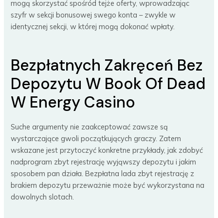
mogą skorzystać spośród tejże oferty, wprowadzając
szyfr w sekcji bonusowej swego konta – zwykle w
identycznej sekcji, w której mogą dokonać wpłaty.
Bezpłatnych Zakręceń Bez
Depozytu W Book Of Dead
W Energy Casino
Suche argumenty nie zaakceptować zawsze są
wystarczające gwoli początkujących graczy. Zatem
wskazane jest przytoczyć konkretne przykłady, jak zdobyć
nadprogram zbyt rejestrację wyjąwszy depozytu i jakim
sposobem pan działa. Bezpłatna lada zbyt rejestrację z
brakiem depozytu przeważnie może być wykorzystana na
dowolnych slotach.