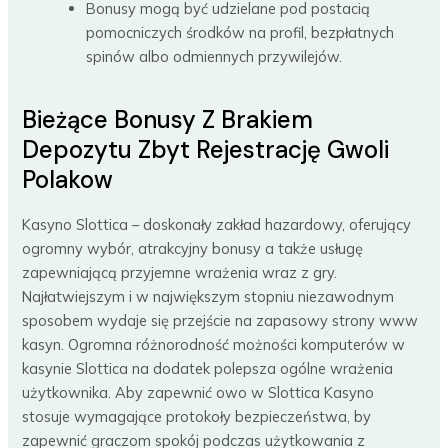
Bonusy mogą być udzielane pod postacią
pomocniczych środków na profil, bezpłatnych
spinów albo odmiennych przywilejów.
Bieżące Bonusy Z Brakiem
Depozytu Zbyt Rejestrację Gwoli
Polakow
Kasyno Slottica – doskonały zakład hazardowy, oferujący
ogromny wybór, atrakcyjny bonusy a także usługę
zapewniającą przyjemne wrażenia wraz z gry.
Najłatwiejszym i w największym stopniu niezawodnym
sposobem wydaje się przejście na zapasowy strony www
kasyn. Ogromna różnorodność możności komputerów w
kasynie Slottica na dodatek polepsza ogólne wrażenia
użytkownika. Aby zapewnić owo w Slottica Kasyno
stosuje wymagające protokoły bezpieczeństwa, by
zapewnić graczom spokój podczas użytkowania z