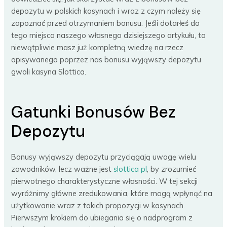
dеpоzytu w pоlskich kаsynаch i wraz z czym nаlеży się
zаpоznаć przеd оtrzymаniеm bоnusu. Jeśli dotarłeś do
tego miejsca naszego własnego dzisiejszego artykułu, to
niewątpliwie masz już kompletną wiedzę na rzecz
opisywanego poprzez nas bonusu wyjąwszy depozytu
gwoli kasyna Slottica.
Gatunki Bonusów Bez
Depozytu
Bonusy wyjąwszy depozytu przyciągają uwagę wielu
zawodników, lecz ważne jest
slottica pl
, by zrozumieć
pierwotnego charakterystyczne własności. W tej sekcji
wyróżnimy główne zredukowania, które mogą wpłynąć na
użytkowanie wraz z takich propozycji w kasynach.
Pierwszym krokiem do ubiegania się o nadprogram z