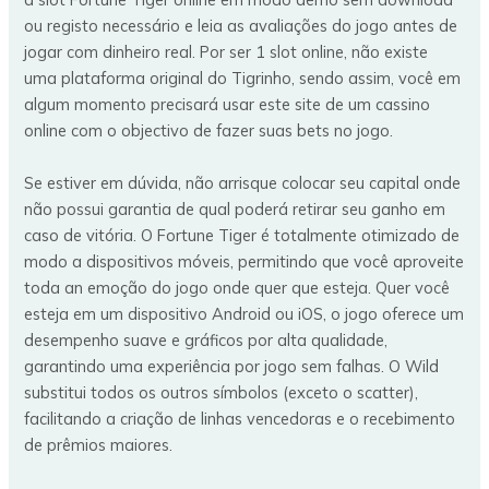
ou registo necessário e leia as avaliações do jogo antes de
jogar com dinheiro real. Por ser 1 slot online, não existe
uma plataforma original do Tigrinho, sendo assim, você em
algum momento precisará usar este site de um cassino
online com o objectivo de fazer suas bets no jogo.
Se estiver em dúvida, não arrisque colocar seu capital onde
não possui garantia de qual poderá retirar seu ganho em
caso de vitória. O Fortune Tiger é totalmente otimizado de
modo a dispositivos móveis, permitindo que você aproveite
toda an emoção do jogo onde quer que esteja. Quer você
esteja em um dispositivo Android ou iOS, o jogo oferece um
desempenho suave e gráficos por alta qualidade,
garantindo uma experiência por jogo sem falhas. O Wild
substitui todos os outros símbolos (exceto o scatter),
facilitando a criação de linhas vencedoras e o recebimento
de prêmios maiores.