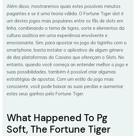
Além disso, mostraremos quais estes possíveis minutos
pagantes e se é uma teoria válida. O Fortune Tiger slot é
um destes jogos mais populares entre os fãs de slots em
linha, combinando o tema de tigres, sorte e elementos da
cultura asiática em uma experiência envolvente e
emocionante. Sim, para apostar no jogo do tigrinho com o
smartphone, basta instalar o aplicativo de algum género
de das plataformas do Cassino que ofereçam o Slots. No
entanto, quando você começa an entender melhor o jogo e
suas possibilidades, também é possível criar algumas
estratégias de apostas. Com um estilo do jogo mais
consciente, você pode baixar as suas perdas e aumentar
estes seus ganhos pelo Fortune Tiger.
What Happened To Pg
Soft, The Fortune Tiger