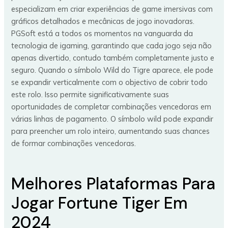
especializam em criar experiências de game imersivas com
gráficos detalhados e mecânicas de jogo inovadoras.
PGSoft está a todos os momentos na vanguarda da
tecnologia de igaming, garantindo que cada jogo seja não
apenas divertido, contudo também completamente justo e
seguro. Quando o símbolo Wild do Tigre aparece, ele pode
se expandir verticalmente com o objectivo de cobrir todo
este rolo. Isso permite significativamente suas
oportunidades de completar combinações vencedoras em
várias linhas de pagamento. O símbolo wild pode expandir
para preencher um rolo inteiro, aumentando suas chances
de formar combinações vencedoras.
Melhores Plataformas Para
Jogar Fortune Tiger Em
2024