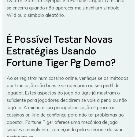
Aviator, Gates of Olympus e o Fortune Dragon. O recurso
se encerra quando não aparecer mais nenhum símbolo
Wild ou o símbolo aleatório.
É Possível Testar Novas
Estratégias Usando
Fortune Tiger Pg Demo?
Ao se registrar num cassino online, verifique se os métodos
por transação são bons e se adequam ao seu perfil de
jogador. Estes aspectos do jogo do tigre já mostram o
suficiente para jogadores decidirem se vale a pena ou não
jogá-lo. A minha e sua principal indicação é procurar
cassinos on-line de confiança para não ter problemas ao
apostar. Fortune Tiger oferece uma mecânica de jogo
simples e envolvente, começando pela selecione da suan
deciodem-se.