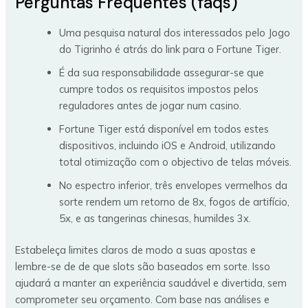
Perguntas Frequentes (faqs)
Uma pesquisa natural dos interessados pelo Jogo
do Tigrinho é atrás do link para o Fortune Tiger.
É da sua responsabilidade assegurar-se que
cumpre todos os requisitos impostos pelos
reguladores antes de jogar num casino.
Fortune Tiger está disponível em todos estes
dispositivos, incluindo iOS e Android, utilizando
total otimização com o objectivo de telas móveis.
No espectro inferior, três envelopes vermelhos da
sorte rendem um retorno de 8x, fogos de artifício,
5x, e as tangerinas chinesas, humildes 3x.
Estabeleça limites claros de modo a suas apostas e
lembre-se de de que slots são baseados em sorte. Isso
ajudará a manter an experiência saudável e divertida, sem
comprometer seu orçamento. Com base nas análises e