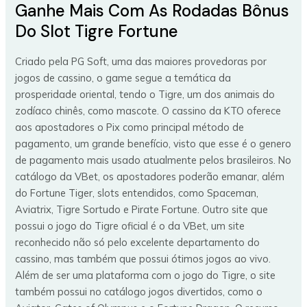
Ganhe Mais Com As Rodadas Bônus
Do Slot Tigre Fortune
Criado pela PG Soft, uma das maiores provedoras por
jogos de cassino, o game segue a temática da
prosperidade oriental, tendo o Tigre, um dos animais do
zodíaco chinês, como mascote. O cassino da KTO oferece
aos apostadores o Pix como principal método de
pagamento, um grande benefício, visto que esse é o genero
de pagamento mais usado atualmente pelos brasileiros. No
catálogo da VBet, os apostadores poderão emanar, além
do Fortune Tiger, slots entendidos, como Spaceman,
Aviatrix, Tigre Sortudo e Pirate Fortune. Outro site que
possui o jogo do Tigre oficial é o da VBet, um site
reconhecido não só pelo excelente departamento do
cassino, mas também que possui ótimos jogos ao vivo.
Além de ser uma plataforma com o jogo do Tigre, o site
também possui no catálogo jogos divertidos, como o