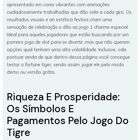
apresentado em cores vibrantes com animações
cuidadosamente trabalhadas que dão vida a cada giro. Os
resultados visuais e an estética festiva criam uma
sensação de celebração e dão ao jogo 1 charme especial.
Ideal para aqueles jogadores que estão buscando por um
porreiro jogo de slot para se divertir, mas que não querem
opções qual tenham uma alta volatilidade. Inclusive, vale
pontuar ainda de que dentro dessa página você consegue
testar o fortune tiger, sendo assim, jogar ele pelo modo
demo ou versão grátis.
Riqueza E Prosperidade:
Os Símbolos E
Pagamentos Pelo Jogo Do
Tigre