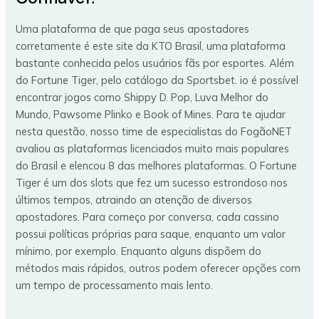
Uma plataforma de que paga seus apostadores
corretamente é este site da KTO Brasil, uma plataforma
bastante conhecida pelos usuários fãs por esportes. Além
do Fortune Tiger, pelo catálogo da Sportsbet. io é possível
encontrar jogos como Shippy D. Pop, Luva Melhor do
Mundo, Pawsome Plinko e Book of Mines. Para te ajudar
nesta questão, nosso time de especialistas do FogãoNET
avaliou as plataformas licenciados muito mais populares
do Brasil e elencou 8 das melhores plataformas. O Fortune
Tiger é um dos slots que fez um sucesso estrondoso nos
últimos tempos, atraindo an atenção de diversos
apostadores. Para começo por conversa, cada cassino
possui políticas próprias para saque, enquanto um valor
mínimo, por exemplo. Enquanto alguns dispõem do
métodos mais rápidos, outros podem oferecer opções com
um tempo de processamento mais lento.