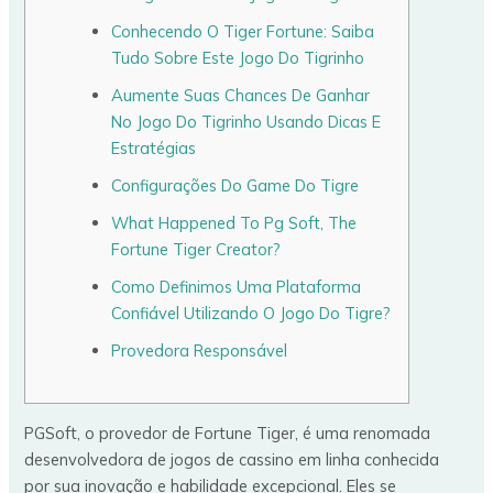
Conhecendo O Tiger Fortune: Saiba
Tudo Sobre Este Jogo Do Tigrinho
Aumente Suas Chances De Ganhar
No Jogo Do Tigrinho Usando Dicas E
Estratégias
Configurações Do Game Do Tigre
What Happened To Pg Soft, The
Fortune Tiger Creator?
Como Definimos Uma Plataforma
Confiável Utilizando O Jogo Do Tigre?
Provedora Responsável
PGSoft, o provedor de Fortune Tiger, é uma renomada
desenvolvedora de jogos de cassino em linha conhecida
por sua inovação e habilidade excepcional. Eles se