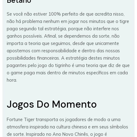
Betano
Se você não estiver 100% perfeito de que acredita nisso,
não há problema nenhum em jogar nos minutos que o tigre
paga segundo tal estratégia, porque não interfere nos
ganhos possíveis. Afinal, se dependemos da sorte, não
importa a teoria que seguimos, desde que unicamente
apostemos com responsabilidade e dentro das nossas
possibilidades financeiras. A estratégia destes minutos
pagantes pelo jogo do tigrinho é uma teoria que diz de que
o game paga mais dentro de minutos específicos em cada
hora.
Jogos Do Momento
Fortune Tiger transporta os jogadores de modo a uma
atmosfera inspirada na cultura chinesa e em seus símbolos
de sorte. Inspirado no Ano Novo Chinês, o jogo é