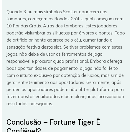
Quando 3 ou mais símbolos Scatter aparecem nos
tambores, começam as Rondas Grátis, qual começam com
10 Rondas Grátis. Atrás dos tambores, estes jogadores
poderão vislumbrar as silhuetas por árvores e pontes. Fogo
de artifício brilhante aparece pelo céu, aumentando a
sensação festiva desta slot. Se tiver problemas com estes
jogos, não deixe de usar as ferramentas de jogo
responsável e procurar ajuda profissional. Embora ofereça
boas oportunidades de pagamento, o jogo não foi feito
com o intuito exclusivo por obtenção de lucros, mas sim de
gerar entretenimento aos apostadores. Geralmente, após
perder, os apostadores podem não obter plataforma para
fazer apostas equilibradas e bem planejadas, ocasionando
resultados indesejados.
Conclusão – Fortune Tiger É
Confiável?