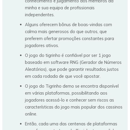
conhecimento e julgamento dos membros da
minha e sua equipa de profissionais
independentes.
Alguns oferecem bônus de boas-vindas com
calma mais generosos do que outros, que
preferem ofertar promoções constantes para
jogadores ativos.
O jogo do tigrinho é confiável por ser 1 jogo
baseado em software RNG (Gerador de Números
Aleatórios), que pode garantir resultados justos
em cada rodada de que você apostar.
O jogo do Tigrinho demo se encontra disponível
em várias plataformas, possibilitando aos
jogadores acessá-lo e conhecer sem riscos as
características do jogo mais popular dos cassinos
online.
Então, cada uma das centenas de plataformas