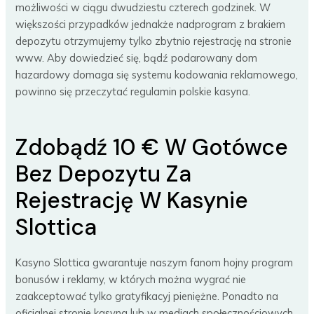
możliwości w ciągu dwudziestu czterech godzinek. W
większości przypadków jednakże nadprogram z brakiem
depozytu otrzymujemy tylko zbytnio rejestrację na stronie
www. Aby dowiedzieć się, bądź podarowany dom
hazardowy domaga się systemu kodowania reklamowego,
powinno się przeczytać regulamin polskie kasyna.
Zdobądź 10 € W Gotówce
Bez Depozytu Za
Rejestrację W Kasynie
Slottica
Kasyno Slottica gwarantuje naszym fanom hojny program
bonusów i reklamy, w których można wygrać nie
zaakceptować tylko gratyfikacyj pieniężne. Ponadto na
oficjalnej stronie kasyna lub w mediach społecznościowych