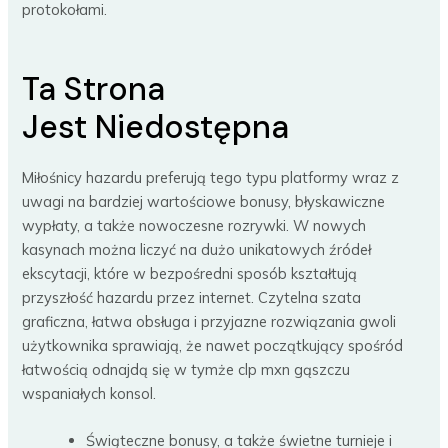
protokołami.
Ta Strona
Jest Niedostępna
Miłośnicy hazardu preferują tego typu platformy wraz z
uwagi na bardziej wartościowe bonusy, błyskawiczne
wypłaty, a także nowoczesne rozrywki. W nowych
kasynach można liczyć na dużo unikatowych źródeł
ekscytacji, które w bezpośredni sposób kształtują
przyszłość hazardu przez internet. Czytelna szata
graficzna, łatwa obsługa i przyjazne rozwiązania gwoli
użytkownika sprawiają, że nawet początkujący spośród
łatwością odnajdą się w tymże clp mxn gąszczu
wspaniałych konsol.
Świąteczne bonusy, a także świetne turnieje i