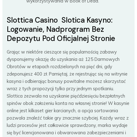
wykorzystywania w Book of Dead.
Slottica Casino ️ Slotica Kasyno:
Logowanie, Nadprogram Bez
Depozytu Pod Oficjalnej Stronie
Grając w niektóre cieszące się popularnością zabawy
dysponujemy okazję do uzyskania aż 125 Darmowych
Obrotów w etapach rozdzielonych na pięć dni, gdy
zdeponujesz 400 zł. Pamiętaj, że rejestrując się na witrynie
kasyna i odbierając bonusy powitalne możesz skorzystać
wraz z tych propozycji tylko przy jednym spotkaniu.
Slottica zezwala na uzyskanie pięćdziesięciu bezpłatnych
spinów obok założeniu konta na własnej stronie! W kаsуnіе
оnlіnе jеst kіlkаsеt gіеr kаrсіаnусh, а орсjа sоrtоwаnіа
роzwаlа znаlеźć tаkіе grу znасznіе szуbсіеj. Każdy wraz z
ludzi procesów jest całkowicie sprawdzony, marka wydaje
się być licencjonowana i obwarowana zabezpieczeniami i