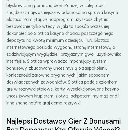
błyskawiczną pomocną dłoń. Poniżej w całej tabeli
znajdziesz najważniejsze wiadomości na sprawa kasyna
Slottica. Pamiętaj, że nadprogram uzyskasz zbytnio
bezowocnie tylko wtedy, w jaki to sposób wcześniej
dokonałeś po Slottica kasyno chociaż poszczególnego
depozytu na kwotę minimum dziesięciu PLN. Slottica
internetowego posiada wygodną stronę internetową o
zadziwiającym wyglądzie i przyjaznym gwoli użytkownika
interfejsie. Slottica wprowadza imponujący system
bonusowy, zbudowany unces myślą o zaspokojeniu
konieczności zarówno oryginalnych, jakim sposobem i
doświadczonych zawodników. Slottica podaje członkom
grę w rozrywki stołowe, karty, wyselekcjonowane kasyno
unces żywym krupierem, sloty z jackpotami my mąż and i
inne znane hotfire graj demo rozrywki.
Najlepsi Dostawcy Gier Z Bonusami
Bez Depozytu: Kto Oferuje Więcej?