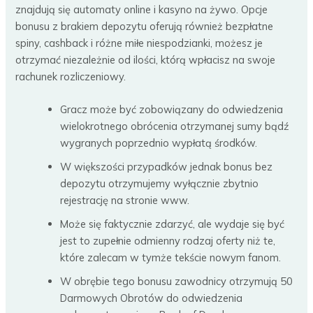
znajdują się automaty online i kasyno na żywo. Opcje
bonusu z brakiem depozytu oferują również bezpłatne
spiny, cashback i różne miłe niespodzianki, możesz je
otrzymać niezależnie od ilości, którą wpłacisz na swoje
rachunek rozliczeniowy.
Gracz może być zobowiązany do odwiedzenia
wielokrotnego obrócenia otrzymanej sumy bądź
wygranych poprzednio wypłatą środków.
W większości przypadków jednak bonus bez
depozytu otrzymujemy wyłącznie zbytnio
rejestrację na stronie www.
Może się faktycznie zdarzyć, ale wydaje się być
jest to zupełnie odmienny rodzaj oferty niż te,
które zalecam w tymże tekście nowym fanom.
W obrębie tego bonusu zawodnicy otrzymują 50
Darmowych Obrotów do odwiedzenia