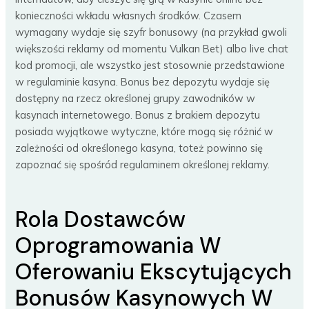
konieczności wkładu własnych środków. Czasem
wymagany wydaje się szyfr bonusowy (na przykład gwoli
większości reklamy od momentu Vulkan Bet) albo live chat
kod promocji, ale wszystko jest stosownie przedstawione
w regulaminie kasyna. Bonus bez depozytu wydaje się
dostępny na rzecz określonej grupy zawodników w
kasynach internetowego. Bonus z brakiem depozytu
posiada wyjątkowe wytyczne, które mogą się różnić w
zależności od określonego kasyna, toteż powinno się
zapoznać się spośród regulaminem określonej reklamy.
Rola Dostawców
Oprogramowania W
Oferowaniu Ekscytujących
Bonusów Kasynowych W