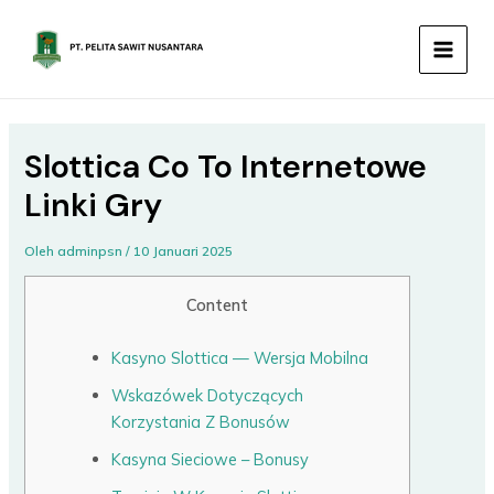
Lewati
MAIN
ke
MEN
konten
Slottica Co To Internetowe
Linki Gry
Oleh
adminpsn
/
10 Januari 2025
Content
Kasyno Slottica — Wersja Mobilna
Wskazówek Dotyczących
Korzystania Z Bonusów
Kasyna Sieciowe – Bonusy