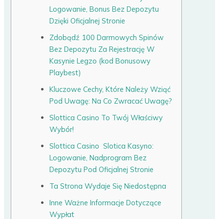
Logowanie, Bonus Bez Depozytu
Dzięki Oficjalnej Stronie
Zdobądź 100 Darmowych Spinów
Bez Depozytu Za Rejestrację W
Kasynie Legzo (kod Bonusowy
Playbest)
Kluczowe Cechy, Które Należy Wziąć
Pod Uwagę: Na Co Zwracać Uwagę?
Slottica Casino To Twój Właściwy
Wybór!
Slottica Casino ️ Slotica Kasyno:
Logowanie, Nadprogram Bez
Depozytu Pod Oficjalnej Stronie
Ta Strona Wydaje Się Niedostępna
Inne Ważne Informacje Dotyczące
Wypłat