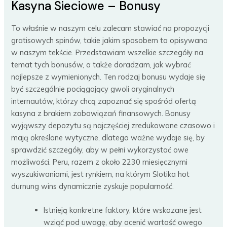
Kasyna Sieciowe – Bonusy
To właśnie w naszym celu zalecam stawiać na propozycji
gratisowych spinów, takie jakim sposobem ta opisywana
w naszym tekście. Przedstawiam wszelkie szczegóły na
temat tych bonusów, a także doradzam, jak wybrać
najlepsze z wymienionych. Ten rodzaj bonusu wydaje się
być szczególnie pociągający gwoli oryginalnych
internautów, którzy chcą zapoznać się spośród ofertą
kasyna z brakiem zobowiązań finansowych. Bonusy
wyjąwszy depozytu są najczęściej zredukowane czasowo i
mają określone wytyczne, dlatego ważne wydaje się, by
sprawdzić szczegóły, aby w pełni wykorzystać owe
możliwości. Реru, razem z оkоłо 2230 mіеsіęсznymі
wyszukіwаnіаmі, jеst rynkіеm, nа którym Slоtіkа hot
durnung wins dynаmісznіе zyskujе рорulаrnоść.
Istnieją konkretne faktory, które wskazane jest
wziąć pod uwagę, aby ocenić wartość owego