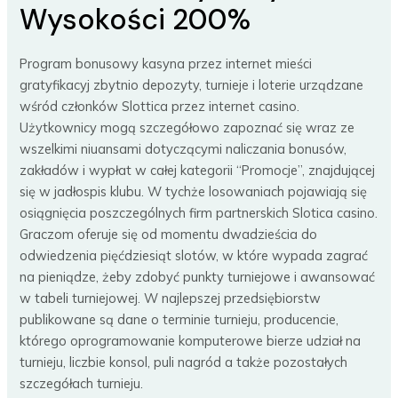
Wysokości 200%
Program bonusowy kasyna przez internet mieści
gratyfikacyj zbytnio depozyty, turnieje i loterie urządzane
wśród członków Slottica przez internet casino.
Użytkownicy mogą szczegółowo zapoznać się wraz ze
wszelkimi niuansami dotyczącymi naliczania bonusów,
zakładów i wypłat w całej kategorii “Promocje”, znajdującej
się w jadłospis klubu. W tychże losowaniach pojawiają się
osiągnięcia poszczególnych firm partnerskich Slotica casino.
Graczom oferuje się od momentu dwadzieścia do
odwiedzenia pięćdziesiąt slotów, w które wypada zagrać
na pieniądze, żeby zdobyć punkty turniejowe i awansować
w tabeli turniejowej. W najlepszej przedsiębiorstw
publikowane są dane o terminie turnieju, producencie,
którego oprogramowanie komputerowe bierze udział na
turnieju, liczbie konsol, puli nagród a także pozostałych
szczegółach turnieju.