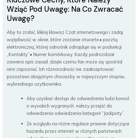
Wziąć Pod Uwagę: Na Co Zwracać
Uwagę?
Aby to zrobić, kliknij klawisz Czat internetowego i zadaj
wątpliwość w oknie, które zostanie otwarte.• pocztą
elektroniczną, której odnośnik odnajduje się w podsekcji
„Kontakty”.• Numer komórkowy. Każdy podrozdział
zawiera opis zasad, dzięki czemu fan może się spośród
nimi zapoznać. Ich różnorodność nie zaakceptować
pozostawi obojętnym chociażby w najwyższym stopniu
wybrednego użytkownika.
Aby uzyskać dostęp do odwiedzenia ludzi konsol
o wysokich wygranych, należy przejść do
odwiedzenia odwiedzenia kategorii “Jackpoty”.
Ze względu na różne regulace prawne dotyczące
hazardu przez internet w różnych państwach