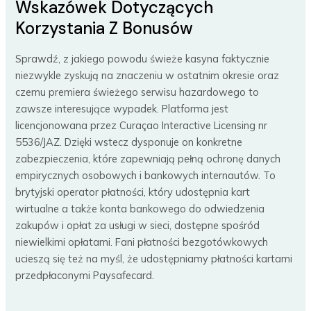
Wskazówek Dotyczących
Korzystania Z Bonusów
Sprawdź, z jakiego powodu świeże kasyna faktycznie
niezwykle zyskują na znaczeniu w ostatnim okresie oraz
czemu premiera świeżego serwisu hazardowego to
zawsze interesujące wypadek. Platforma jest
licencjonowana przez Curaçao Interactive Licensing nr
5536/JAZ. Dzięki wstecz dysponuje on konkretne
zabezpieczenia, które zapewniają pełną ochronę danych
empirycznych osobowych i bankowych internautów. To
brytyjski operator płatności, który udostępnia kart
wirtualne a także konta bankowego do odwiedzenia
zakupów i opłat za usługi w sieci, dostępne spośród
niewielkimi opłatami. Fani płatności bezgotówkowych
ucieszą się też na myśl, że udostępniamy płatności kartami
przedpłaconymi Paysafecard.