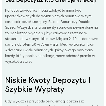
Ponadto zawodnicy mogą zdobyć tu mnóstwo
uporządkowanych do wymienionych bonusów, w tym
cashback, bezpłatne spiny, Reload Bonus, czy Double
Speed. Wszystkie te argumenty stanowią pewne dane na
to, że Slottica wydaje się być całkowicie rzetelna w
stosunku do własnych klientów. Miejsca 2-19 — darmowe
spiny z obrotem х0 w Alien Fruits, Mech-o-tronika, Juicy
Adventure i wiele odmiennych. Jakby owego było mało,
każdy, który pobierze aplikacje, może odebrać premia w
wysokości stu zł.
Niskie Kwoty Depozytu I
Szybkie Wypłaty
Gdy wyłącznie przygodę pełną emocji dostaniesz