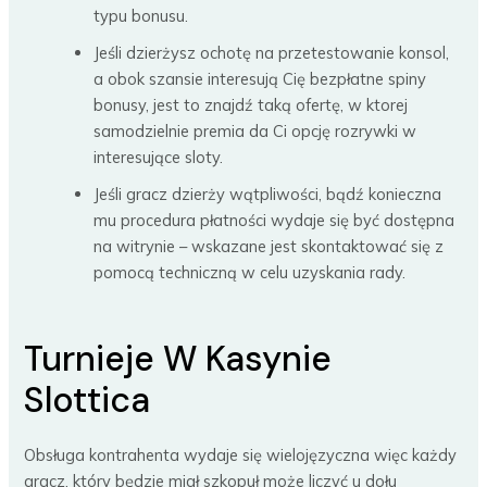
typu bonusu.
Jeśli dzierżysz ochotę na przetestowanie konsol,
a obok szansie interesują Cię bezpłatne spiny
bonusy, jest to znajdź taką ofertę, w ktorej
samodzielnie premia da Ci opcję rozrywki w
interesujące sloty.
Jeśli gracz dzierży wątpliwości, bądź konieczna
mu procedura płatności wydaje się być dostępna
na witrynie – wskazane jest skontaktować się z
pomocą techniczną w celu uzyskania rady.
Turnieje W Kasynie
Slottica
Obsługa kontrahenta wydaje się wielojęzyczna więc każdy
gracz, który będzie miał szkopuł może liczyć u dołu