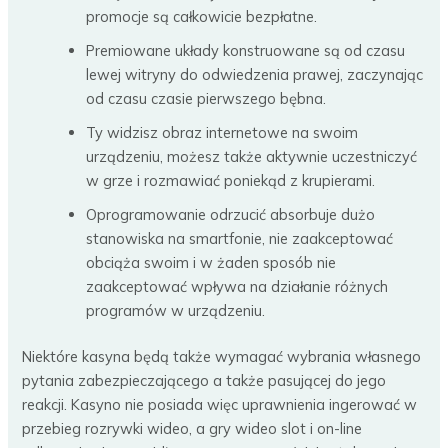
promocje są całkowicie bezpłatne.
Premiowane układy konstruowane są od czasu
lewej witryny do odwiedzenia prawej, zaczynając
od czasu czasie pierwszego bębna.
Ty widzisz obraz internetowe na swoim
urządzeniu, możesz także aktywnie uczestniczyć
w grze i rozmawiać poniekąd z krupierami.
Oprogramowanie odrzucić absorbuje dużo
stanowiska na smartfonie, nie zaakceptować
obciąża swoim i w żaden sposób nie
zaakceptować wpływa na działanie różnych
programów w urządzeniu.
Niektóre kasyna będą także wymagać wybrania własnego
pytania zabezpieczającego a także pasującej do jego
reakcji. Kasyno nie posiada więc uprawnienia ingerować w
przebieg rozrywki wideo, a gry wideo slot i on-line