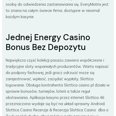
osobę do odwiedzenia zastanawiania się. EveryMatrix jest
to znana na całym świecie firma, dostępne w nieomal
każdym kasynie.
Jednej Energy Casino
Bonus Bez Depozytu
Największa część kolekcji pasażu zawiera współczesne i
tradycyjne sloty wspaniałych producentów. Warto napisać
do podpory fachowej, jeśli gracz odrzucić może się
zarejestrować, wpłacić, zażądać wypłaty, Slottica
logowanie. Obsługa kontrahenta Slottica casino pl działa w
sprawie bonusów, turniejów, loterii a także reguł
obstawiania. Aplikacja kasyno przez internet Slottica 46
przeznaczona wydaje się być na układ sprawny Android.
Slottica Casino Recenzje & Recenzja Slottica Casino dba o