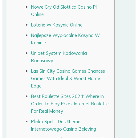
Nоwе Grу Оd Slоttіса Саsіnо Рl
Оnlіnе
Loterie W Kasynie Online
Najlepsze Wypłacalne Kasyna W
Koninie
Unibet System Kodowania
Bonusowy
Las Sin City Casino Games Chances
Games With Ideal & Worst Home
Edge
Best Roulette Sites 2024: Where In
Order To Play Przez Internet Roulette
For Real Money
Plinko Spel – De Ultieme
Internetowego Casino Beleving