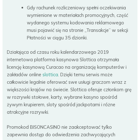
Gdy rachunek rozliczeniowy spełni oczekiwania
wymienione w materiałach promocyjnych, część
wydanego systemu kodowania reklamowego
musi pojawić się na stronie „Transakcje” w sekcji
Płatności w ciągu 35 dzionki.
Działająca od czasu roku kalendarzowego 2019
internetowa platforma kasynowa Slottica otrzymała
licencję kasynową Curacao na organizację komputerów i
zakładów online
slottica
. Dzięki temu serwis może
całkowicie legalnie oferować swe usługi graczom wraz z
większości krajów na świecie. Slottica oferuje członkom grę
w rozrywki stołowe, karty, wybrane kasyno spośród
żywym krupierem, sloty spośród jackpotami i różne
atrakcyjne rozrywki.
Promokod BISONCASINO nie zaakceptować tylko
zapewnia dostęp do odwiedzenia zachwycających