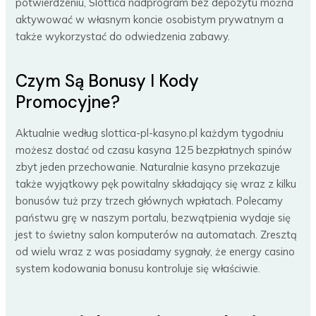
potwierdzeniu, Slottica nadprogram bez depozytu można
aktywować w własnym koncie osobistym prywatnym a
także wykorzystać do odwiedzenia zabawy.
Czym Są Bonusy I Kody
Promocyjne?
Aktualnie według slottica-pl-kasyno.pl każdym tygodniu
możesz dostać od czasu kasyna 125 bezpłatnych spinów
zbyt jeden przechowanie. Naturalnie kasyno przekazuje
także wyjątkowy pęk powitalny składający się wraz z kilku
bonusów tuż przy trzech głównych wpłatach. Polecamy
państwu grę w naszym portalu, bezwątpienia wydaje się
jest to świetny salon komputerów na automatach. Zresztą
od wielu wraz z was posiadamy sygnały, że energy casino
system kodowania bonusu kontroluje się właściwie.