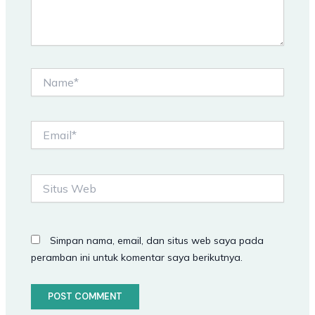
Name*
Email*
Situs
Web
Simpan nama, email, dan situs web saya pada
peramban ini untuk komentar saya berikutnya.