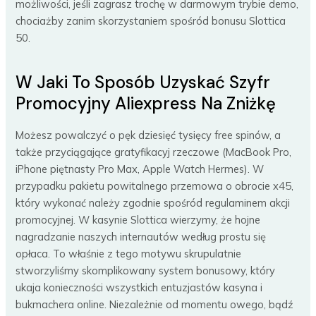
możliwości, jeśli zagrasz trochę w darmowym trybie demo,
chociażby zanim skorzystaniem spośród bonusu Slottica
50.
W Jaki To Sposób Uzyskać Szyfr
Promocyjny Aliexpress Na Zniżkę
Możesz powalczyć o pęk dziesięć tysięcy free spinów, a
także przyciągające gratyfikacyj rzeczowe (MacBook Pro,
iPhone piętnasty Pro Max, Apple Watch Hermes). W
przypadku pakietu powitalnego przemowa o obrocie x45,
który wykonać należy zgodnie spośród regulaminem akcji
promocyjnej. W kasynie Slottica wierzymy, że hojne
nagradzanie naszych internautów według prostu się
opłaca. To właśnie z tego motywu skrupulatnie
stworzyliśmy skomplikowany system bonusowy, który
ukaja konieczności wszystkich entuzjastów kasyna i
bukmachera online. Niezależnie od momentu owego, bądź