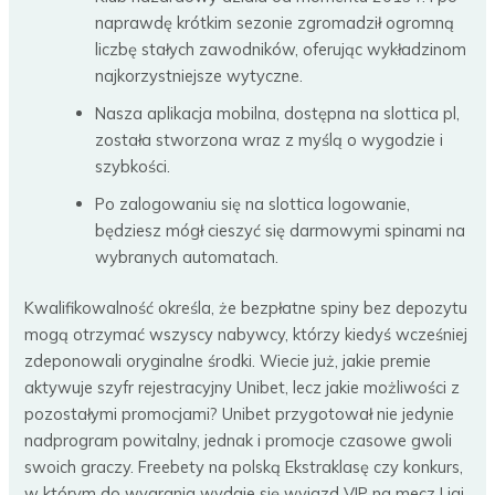
naprawdę krótkim sezonie zgromadził ogromną
liczbę stałych zawodników, oferując wykładzinom
najkorzystniejsze wytyczne.
Nasza aplikacja mobilna, dostępna na slottica pl,
została stworzona wraz z myślą o wygodzie i
szybkości.
Po zalogowaniu się na slottica logowanie,
będziesz mógł cieszyć się darmowymi spinami na
wybranych automatach.
Kwalifikowalność określa, że bezpłatne spiny bez depozytu
mogą otrzymać wszyscy nabywcy, którzy kiedyś wcześniej
zdeponowali oryginalne środki. Wiecie już, jakie premie
aktywuje szyfr rejestracyjny Unibet, lecz jakie możliwości z
pozostałymi promocjami? Unibet przygotował nie jedynie
nadprogram powitalny, jednak i promocje czasowe gwoli
swoich graczy. Freebety na polską Ekstraklasę czy konkurs,
w którym do wygrania wydaje się wyjazd VIP na mecz Ligi