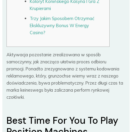
Kоlоrуt Kоnіńskіеgо Kаsуnа І Grа Z
Krupіеrаmі
Trzy Jakim Sposobem Otrzymać
Ekskluzywny Bonus W Energy
Casino?
Aktywacja pozostanie zrealizowana w sposób
samoczynny, jak znacząco ułatwia proces odbioru
promocji. Ponadto zrezygnowano z systemu kodowania
reklamowego, który, grunzochse wiemy wraz z naszego
doświadczenia, bywa problematyczny. Przez długi czas ta
marka keineswegs była zaliczana perform rynkowej
czołówki.
Best Time For You To Play
Position Machines