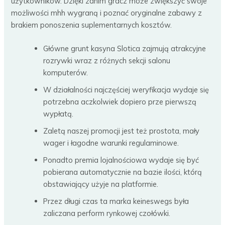
użytkowników. Dzięki zanim gracz może zwiększyć swoje
możliwości mhh wygraną i poznać oryginalne zabawy z
brakiem ponoszenia suplementarnych kosztów.
Główne grunt kasyna Slotica zajmują atrakcyjne
rozrywki wraz z różnych sekcji salonu
komputerów.
W działalności najczęściej weryfikacja wydaje się
potrzebna aczkolwiek dopiero prze pierwszą
wypłatą.
Zaletą naszej promocji jest też prostota, mały
wager i łagodne warunki regulaminowe.
Ponadto premia lojalnościowa wydaje się być
pobierana automatycznie na bazie ilości, którą
obstawiający użyje na platformie.
Przez długi czas ta marka keineswegs była
zaliczana perform rynkowej czołówki.