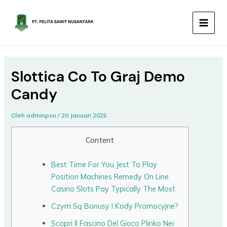
Lewati
MAIN
ke
MEN
konten
Slottica Co To Graj Demo
Candy
Oleh
adminpsn
/
20 Januari 2025
Content
Best Time For You Jest To Play
Position Machines Remedy On Line
Casino Slots Pay Typically The Most
Czym Są Bonusy I Kody Promocyjne?
Scopri Il Fascino Del Gioco Plinko Nei