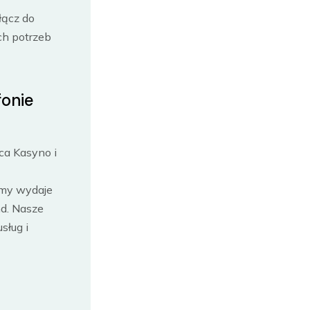
łącz do
ch potrzeb
fonie
ca Kasyno i
rmy wydaje
nd. Nasze
sług i