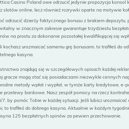
ttica Casino Poland owe odrzucić jedynie propozycja konsol 
z slotów online, lecz również rozrywki oparte na motywie koł
ć odrzucić dzierży faktycznego bonusu z brakiem depozytu, 
witalny w znacznym zakresie gwarantuje trzydziestu bezpła
nów na prostu za dokonanie pozostałej kwalifikującej się wpł
li kochasz urozmaicać samemu grę bonusami, to trafiłeś do o
etelnego kasyna.
stnictwa znajdują się w szczegółowych opisach każdej rekla
ej gracze mogą stać się posiadaczami niezwykle cennych na
orodne metody wpłat i wypłat, w tymże karty kredytowe, e-por
e przelewy bankowe. Nasz zespół pomocy na rzecz kontrahe
7, by pomóc Tobie w każdej sytuacji. Jeśli lubisz urozmaicać 
i, to trafiłeś do dobrego kasyna. Aktualnie w każdym tygodn
asyna 125 bezpłatnych spinów za pewien przechowanie.