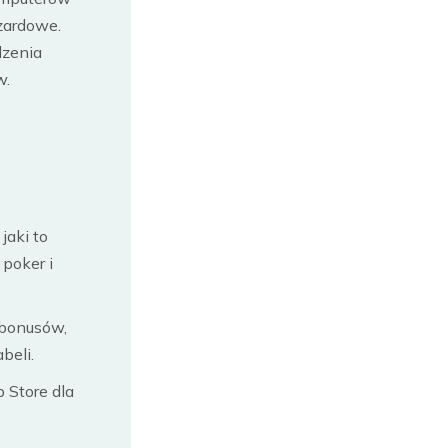
zardowe.
dzenia
w.
jaki to
poker i
 bonusów,
beli.
 Store dla