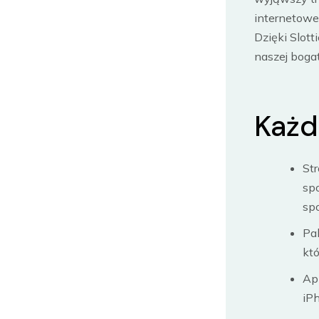
internetowe
Dzięki Slot
naszej boga
Każd
Str
sp
spo
Pa
kt
Ap
iPh