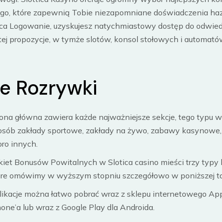
go, które zapewnią Tobie niezapomniane doświadczenia ha
tica Logowanie, uzyskujesz natychmiastowy dostęp do odwie
tej propozycje, w tymże slotów, konsol stołowych i automató
e Rozrywki
ona główna zawiera każde najważniejsze sekcje, tego typu w 
osób zakłady sportowe, zakłady na żywo, zabawy kasynowe, 
ro innych.
kiet Bonusów Powitalnych w Slotica casino mieści trzy typy
óre omówimy w wyższym stopniu szczegółowo w poniższej ta
likacje można łatwo pobrać wraz z sklepu internetowego App
one’a lub wraz z Google Play dla Androida.