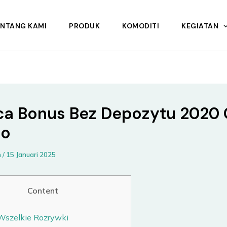
ENTANG KAMI
PRODUK
KOMODITI
KEGIATAN
ica Bonus Bez Depozytu 2020
no
n
/
15 Januari 2025
Content
Wszelkie Rozrywki