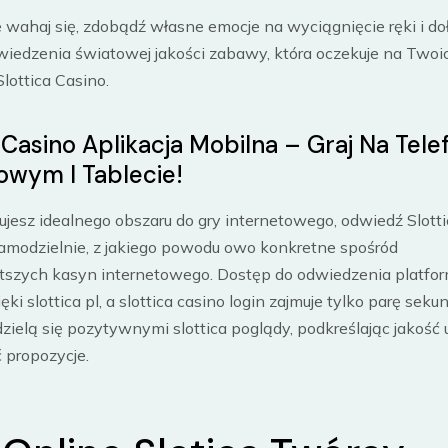
 wahaj się, zdobądź własne emocje na wyciągnięcie ręki i do
wiedzenia światowej jakości zabawy, która oczekuje na Twoi
lottica Casino.
 Casino Aplikacja Mobilna – Graj Na Tele
wym I Tablecie!
ujesz idealnego obszaru do gry internetowego, odwiedź Slotti
modzielnie, z jakiego powodu owo konkretne spośród
tszych kasyn internetowego. Dostęp do odwiedzenia platfo
ęki slottica pl, a slottica casino login zajmuje tylko parę seku
dzielą się pozytywnymi slottica poglądy, podkreślając jakość u
 propozycje.