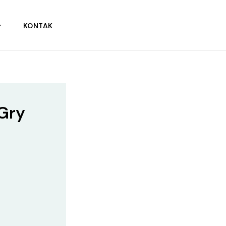
KONTAK
 Gry