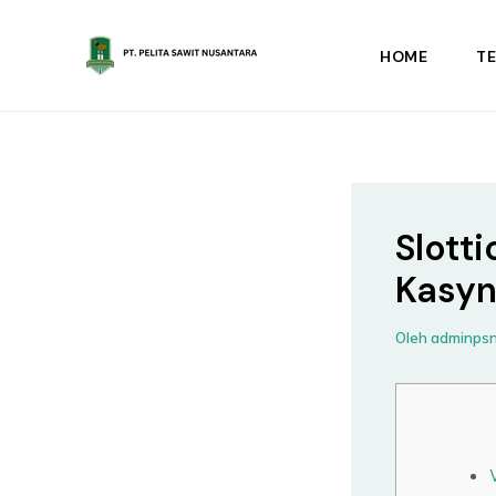
Lewati
ke
HOME
T
konten
Slott
Kasy
Oleh
adminps