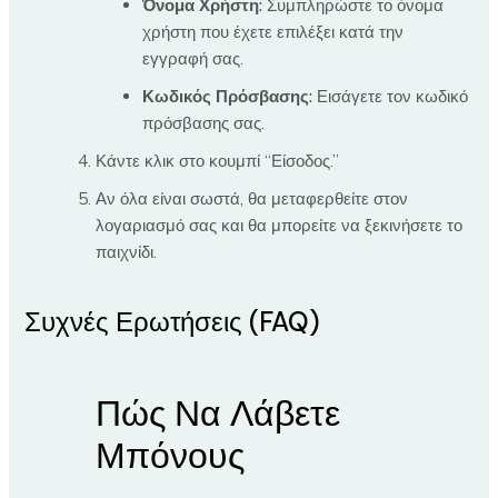
Όνομα Χρήστη:
Συμπληρώστε το όνομα
χρήστη που έχετε επιλέξει κατά την
εγγραφή σας.
Κωδικός Πρόσβασης:
Εισάγετε τον κωδικό
πρόσβασης σας.
Κάντε κλικ στο κουμπί “Είσοδος.”
Αν όλα είναι σωστά, θα μεταφερθείτε στον
λογαριασμό σας και θα μπορείτε να ξεκινήσετε το
παιχνίδι.
Συχνές Ερωτήσεις (FAQ)
Πώς Να Λάβετε
Μπόνους