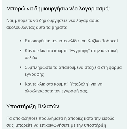
Μπορώ να δημιουργήσω νέο λογαριασμό;
Ναι, μπορείτε να δημιουργήσετε νέο λογαριασμό
ακολουθώντας αυτά τα βήματα:
Επισκεφθείτε την ιστοσελίδα του Καζίνο Robocat.
Κάντε κλικ στο κουμπί “Εγγραφή” στην κεντρική
σελίδα.
Συμπληρώστε τα απαιτούμενα στοιχεία στη φόρμα
εγγραφής.
Κάντε κλικ στο κουμπί “Υποβολή” για να
ολοκληρώσετε την εγγραφή σας.
Υποστήριξη Πελατών
Για οποιαδήποτε προβλήματα ή απορίες κατά την είσοδο
σας, μπορείτε να επικοινωνήσετε με την υποστήριξη