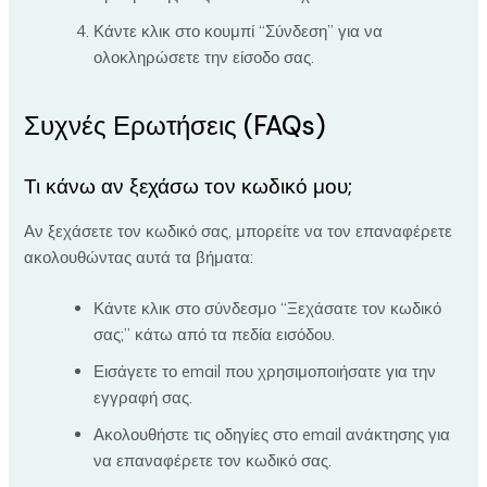
Κάντε κλικ στο κουμπί “Σύνδεση” για να
ολοκληρώσετε την είσοδο σας.
Συχνές Ερωτήσεις (FAQs)
Τι κάνω αν ξεχάσω τον κωδικό μου;
Αν ξεχάσετε τον κωδικό σας, μπορείτε να τον επαναφέρετε
ακολουθώντας αυτά τα βήματα:
Κάντε κλικ στο σύνδεσμο “Ξεχάσατε τον κωδικό
σας;” κάτω από τα πεδία εισόδου.
Εισάγετε το email που χρησιμοποιήσατε για την
εγγραφή σας.
Ακολουθήστε τις οδηγίες στο email ανάκτησης για
να επαναφέρετε τον κωδικό σας.