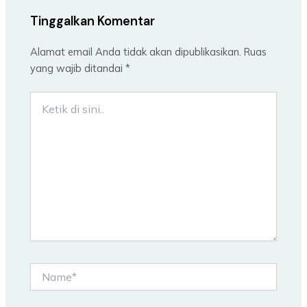
Tinggalkan Komentar
Alamat email Anda tidak akan dipublikasikan.
Ruas
yang wajib ditandai
*
Ketik
di
sini..
Name*