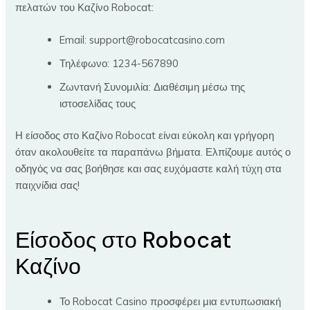
πελατών του Καζίνο Robocat:
Email: support@robocatcasino.com
Τηλέφωνο: 1234-567890
Ζωντανή Συνομιλία: Διαθέσιμη μέσω της
ιστοσελίδας τους
Η είσοδος στο Καζίνο Robocat είναι εύκολη και γρήγορη
όταν ακολουθείτε τα παραπάνω βήματα. Ελπίζουμε αυτός ο
οδηγός να σας βοήθησε και σας ευχόμαστε καλή τύχη στα
παιχνίδια σας!
Είσοδος στο Robocat
Καζίνο
Το Robocat Casino προσφέρει μια εντυπωσιακή