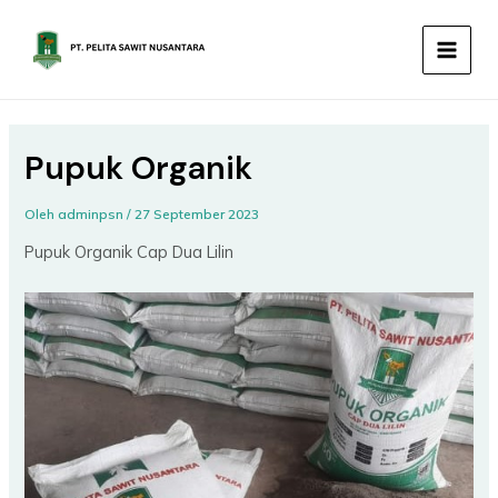
Lewati
MAIN
ke
MEN
konten
Pupuk Organik
Oleh
adminpsn
/
27 September 2023
Pupuk Organik Cap Dua Lilin