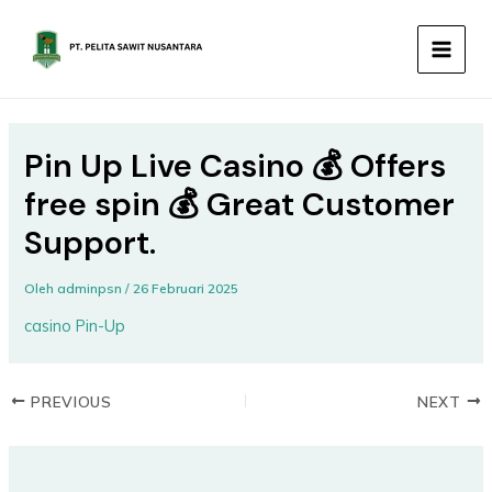
Lewati
MAIN
ke
MEN
konten
Pin Up Live Casino 💰 Offers
free spin 💰 Great Customer
Support.
Oleh
adminpsn
/
26 Februari 2025
casino Pin-Up
PREVIOUS
NEXT