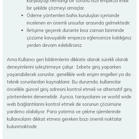
karşılaştığı herhangi bir sorunu hızlı empieza etkili
bir şekilde çözmeyi amaçlar.
Ödeme yöntemleri bahis kuruluşları içerisinde
incelenen en önemli unsurlar arasında gelmektedir.
İletişime geçerek durante kısa zaman biriminde
çözüme kavuşabilir empieza eğlencenize kaldığınız
yerden devam edebilirsiniz.
Ama Kullanıcı geri bildirimlerini dikkate alarak sürekli olarak
deneyimlerini iyileştirmeye çalışır. 1xbete giriş yaparken
yaşanabilecek sorunlar, genellikle web erişim engelleri ya da
teknik sorunlardan kaynaklanır. Bu durumda, kullanıcılar
öncelikle güncel giriş adresini kontrol etmeli ve alternatif giriş
yöntemlerini denemelidir. Ayrıca, tarayıcılarını ve world wide
web bağlantılarını kontrol etmek de sorunun çözümüne
yardımcı olabiliyor. Para yatırma ve çekme işlemlerinde
kullanıcıların dikkat etmesi gereken bazı önemli noktalar
bulunmaktadır.