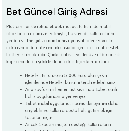
Bet Güncel Giriş Adresi
Platform, ankle rehab ebook masaüstü hem de mobil
cihazlar için optimize edilmiştir, bu sayede kullanıcılar her
yerden ve the girl zaman bahis oynayabilirler. Güvenlik
noktasında durante önemli unsurlar içerisinde canlı destek
hattı yer almaktadır. Çünkü bahis severler üye oldukları site
kapsamında bu şekilde daha çok iletişim kurmaktadır.
Neteller; En arizona 5. 000 Euro olan çekim
işlemlerinde Neteller kanalını tercih edebilirsiniz.
Ana sayfasının hemen üst kısmında 1xbet canlı
bahis uygulamasına yer veriyor.
1xbet mobil uygulaması, bahis deneyimini daha
erişilebilir ve kullanıcı dostu hale getirmek için
tasarlanmıştır.
Ancak 1xbetm müşteri desteği, kullanıcıların