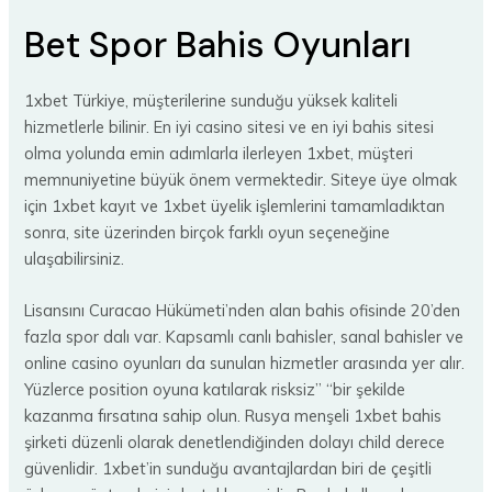
Bet Spor Bahis Oyunları
1xbet Türkiye, müşterilerine sunduğu yüksek kaliteli
hizmetlerle bilinir. En iyi casino sitesi ve en iyi bahis sitesi
olma yolunda emin adımlarla ilerleyen 1xbet, müşteri
memnuniyetine büyük önem vermektedir. Siteye üye olmak
için 1xbet kayıt ve 1xbet üyelik işlemlerini tamamladıktan
sonra, site üzerinden birçok farklı oyun seçeneğine
ulaşabilirsiniz.
Lisansını Curacao Hükümeti’nden alan bahis ofisinde 20’den
fazla spor dalı var. Kapsamlı canlı bahisler, sanal bahisler ve
online casino oyunları da sunulan hizmetler arasında yer alır.
Yüzlerce position oyuna katılarak risksiz” “bir şekilde
kazanma fırsatına sahip olun. Rusya menşeli 1xbet bahis
şirketi düzenli olarak denetlendiğinden dolayı child derece
güvenlidir. 1xbet’in sunduğu avantajlardan biri de çeşitli