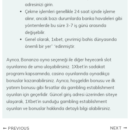
adresinizi girin.
Çekme işlemleri genellikle 24 saat içinde işleme
alınır, ancak bazı durumlarda banka havaleleri gibi
yöntemlerde bu süre 3-7 iş günü arasında
değişebilir.
Genel olarak, 1xbet, çevrimiçi bahis dünyasında
önemli bir yer” “edinmiştir.
Ayrıca, Bonanza oyna seçeneği ile diğer heyecanlı slot
oyunlarına de uma ulaşabilirsiniz. 1Xbet’in sadakat
programı kapsamında, casino oyunlarında oynadıkça
bonuslar kazanabilirsiniz. Ayrıca, hoşgeldin bonusu ve ilk
yatırım bonusu gibi fırsatlar da gambling establishment
oyunları için geçerlidir. Güncel giriş adresi üzerinden siteye
ulaşarak, 1Xbet’in sunduğu gambling establishment
oyunları ve bonuslar hakkında detaylı bilgi alabilirsiniz.
NEXT
PREVIOUS