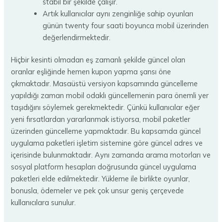
stabil bir şekilde çalışır.
Artık kullanıcılar aynı zenginliğe sahip oyunları
günün twenty four saati boyunca mobil üzerinden
değerlendirmektedir.
Hiçbir kesinti olmadan eş zamanlı şekilde güncel olan
oranlar eşliğinde hemen kupon yapma şansı öne
çıkmaktadır. Masaüstü versiyon kapsamında güncelleme
yapıldığı zaman mobil odaklı güncellemenin para önemli yer
taşıdığını söylemek gerekmektedir. Çünkü kullanıcılar eğer
yeni fırsatlardan yararlanmak istiyorsa, mobil paketler
üzerinden güncelleme yapmaktadır. Bu kapsamda güncel
uygulama paketleri işletim sistemine göre güncel adres ve
içerisinde bulunmaktadır. Aynı zamanda arama motorları ve
sosyal platform hesapları doğrusunda güncel uygulama
paketleri elde edilmektedir. Yükleme ile birlikte oyunlar,
bonusla, ödemeler ve pek çok unsur geniş çerçevede
kullanıcılara sunulur.