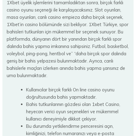
1Xbet üyelik işlemlerini tamamladıktan sonra, birçok farklı
casino oyunu seçeneği ile karşılaşacaksınız. Slot oyunları,
masa oyunları, canlı casino empieza daha birçok seçenek,
1Xbet’in casino bölümünde sizi bekliyor. 1Xbet Türkiye, spor
bahisleri tutkunları için mükemmel bir seçenek sunuyor. Bu
platformda, dünyanın dört bir yanından birçok farklı spor
dalında bahis yapma imkanına sahipsiniz. Futbol, ​​basketbol,
​​voleybol, ping-pong, hentbol ve” “daha birçok spor dalında
geniş bir bahis yelpazesi bulunmaktadır. Ayrıca, canlı
bahislerle maçları izlerken anında bahis yapma şansınız de
uma bulunmaktadır.
Kullanıcılar birçok farklı On line casino oyunu
doğrultusunda bahis yapmaktadır.
Bahis tutkunlarının gözdesi olan 1xbet Casino,
heyecan verici oyun seçenekleri ve mükemmel
kullanıcı deneyimiyle dikkat çekiyor.
Bu durumda yetkilendirme penceresini açın,
kimliğinizi, telefon numaranızı veya e-posta