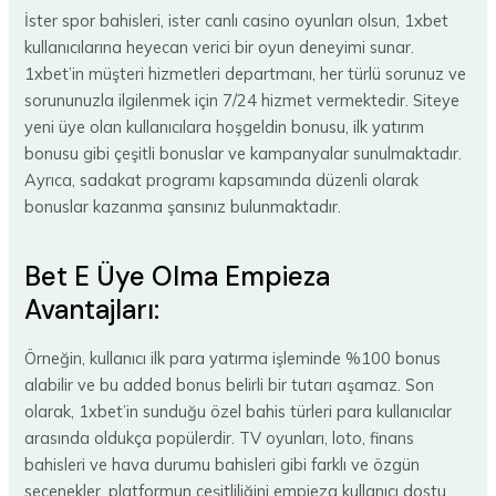
İster spor bahisleri, ister canlı casino oyunları olsun, 1xbet
kullanıcılarına heyecan verici bir oyun deneyimi sunar.
1xbet’in müşteri hizmetleri departmanı, her türlü sorunuz ve
sorununuzla ilgilenmek için 7/24 hizmet vermektedir. Siteye
yeni üye olan kullanıcılara hoşgeldin bonusu, ilk yatırım
bonusu gibi çeşitli bonuslar ve kampanyalar sunulmaktadır.
Ayrıca, sadakat programı kapsamında düzenli olarak
bonuslar kazanma şansınız bulunmaktadır.
Bet E Üye Olma Empieza
Avantajları:
Örneğin, kullanıcı ilk para yatırma işleminde %100 bonus
alabilir ve bu added bonus belirli bir tutarı aşamaz. Son
olarak, 1xbet’in sunduğu özel bahis türleri para kullanıcılar
arasında oldukça popülerdir. TV oyunları, loto, finans
bahisleri ve hava durumu bahisleri gibi farklı ve özgün
seçenekler, platformun çeşitliliğini empieza kullanıcı dostu