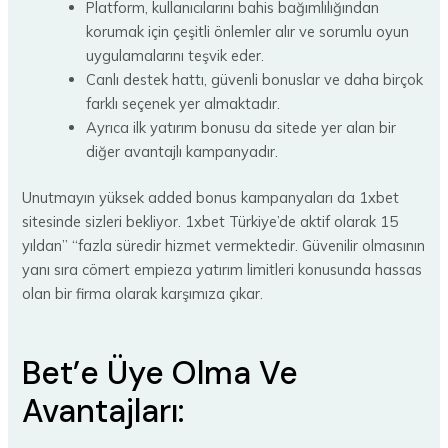
Platform, kullanıcılarını bahis bağımlılığından
korumak için çeşitli önlemler alır ve sorumlu oyun
uygulamalarını teşvik eder.
Canlı destek hattı, güvenli bonuslar ve daha birçok
farklı seçenek yer almaktadır.
Ayrıca ilk yatırım bonusu da sitede yer alan bir
diğer avantajlı kampanyadır.
Unutmayın yüksek added bonus kampanyaları da 1xbet
sitesinde sizleri bekliyor. 1xbet Türkiye’de aktif olarak 15
yıldan” “fazla süredir hizmet vermektedir. Güvenilir olmasının
yanı sıra cömert empieza yatırım limitleri konusunda hassas
olan bir firma olarak karşımıza çıkar.
Bet’e Üye Olma Ve
Avantajları: