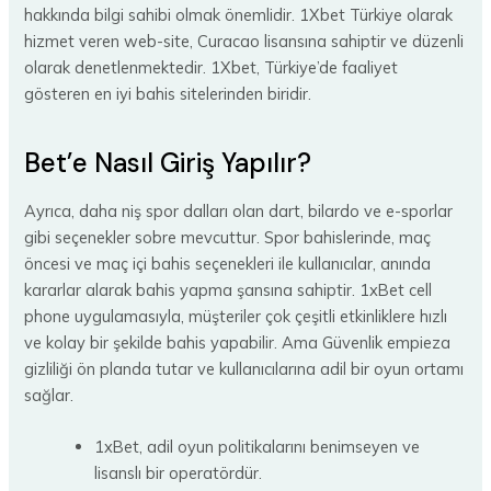
hakkında bilgi sahibi olmak önemlidir. 1Xbet Türkiye olarak
hizmet veren web-site, Curacao lisansına sahiptir ve düzenli
olarak denetlenmektedir. 1Xbet, Türkiye’de faaliyet
gösteren en iyi bahis sitelerinden biridir.
Bet’e Nasıl Giriş Yapılır?
Ayrıca, daha niş spor dalları olan dart, bilardo ve e-sporlar
gibi seçenekler sobre mevcuttur. Spor bahislerinde, maç
öncesi ve maç içi bahis seçenekleri ile kullanıcılar, anında
kararlar alarak bahis yapma şansına sahiptir. 1xBet cell
phone uygulamasıyla, müşteriler çok çeşitli etkinliklere hızlı
ve kolay bir şekilde bahis yapabilir. Ama Güvenlik empieza
gizliliği ön planda tutar ve kullanıcılarına adil bir oyun ortamı
sağlar.
1xBet, adil oyun politikalarını benimseyen ve
lisanslı bir operatördür.