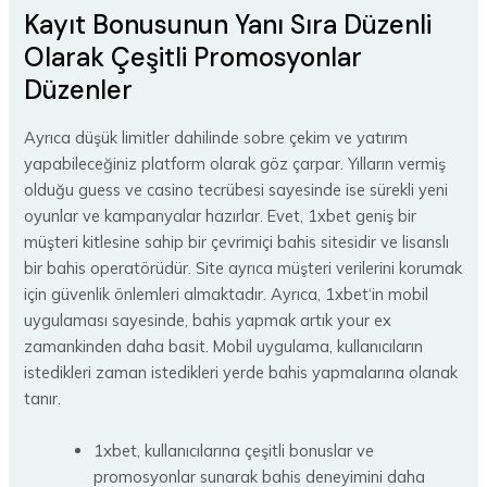
Kayıt Bonusunun Yanı Sıra Düzenli
Olarak Çeşitli Promosyonlar
Düzenler
Ayrıca düşük limitler dahilinde sobre çekim ve yatırım
yapabileceğiniz platform olarak göz çarpar. Yılların vermiş
olduğu guess ve casino tecrübesi sayesinde ise sürekli yeni
oyunlar ve kampanyalar hazırlar. Evet, 1xbet geniş bir
müşteri kitlesine sahip bir çevrimiçi bahis sitesidir ve lisanslı
bir bahis operatörüdür. Site ayrıca müşteri verilerini korumak
için güvenlik önlemleri almaktadır. Ayrıca, 1xbet‘in mobil
uygulaması sayesinde, bahis yapmak artık your ex
zamankinden daha basit. Mobil uygulama, kullanıcıların
istedikleri zaman istedikleri yerde bahis yapmalarına olanak
tanır.
1xbet, kullanıcılarına çeşitli bonuslar ve
promosyonlar sunarak bahis deneyimini daha