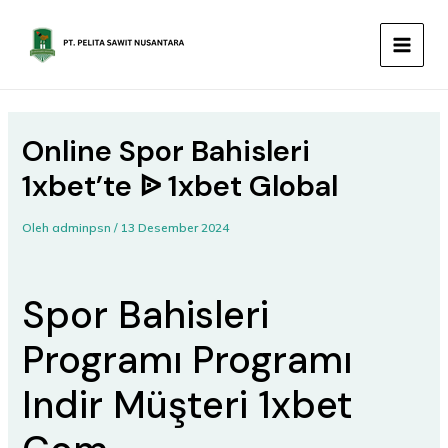
Lewati
MAIN
ke
MEN
konten
Online Spor Bahisleri
1xbet’te ᐉ 1xbet Global
Oleh
adminpsn
/
13 Desember 2024
Spor Bahisleri
Programı Programı
Indir Müşteri 1xbet