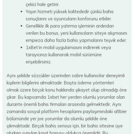
çekici hale getirir.
Yayın hizmeti yüksek kalitededir çünkü bahis
sonuçlarını ve oyuncuların konforunu etkiler.
Genellikle ilk para yatırma işleminin ardından
verilen bu bonus, yeni kullanıcıların siteye alışmasını
empieza daha fazla bahis yapmalarını teşvik eder.
1xBet’in mobil uygulamasını indirerek veya
tarayıcınızı kullanarak mobil sürümüne
erişebilirsiniz.
Aynı şekilde sözcükler üzerinden sobre kullanıcılar deneyimli
kişilerin bilgilerini almaktadır. Başta ödeme yöntemleri
olmak üzere birçok konu hakkında şikayet olup olmadığı öne
çıkar. Bu kapsamda 1xbet her yerden olumlu yorumlar olan
durante önemli bahis firmaları arasında gelmektedir. Aynı
zamanda sosyal platform hesaplarını paylaşımındaki altbier
bölümünde yer joe yorumlar da olumlu şekilde öne
çıkmaktadır. Birçok bahis serious için, bir bahis sitesine üye
olurken sunulan kayıt bonusu oldukça önemlidir. Bu