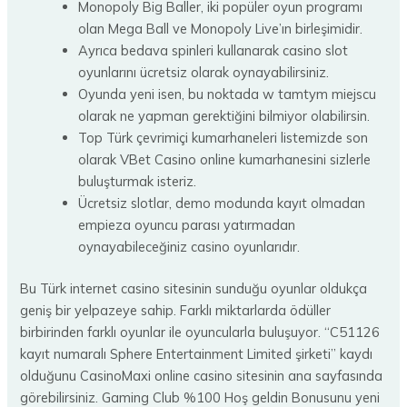
Monopoly Big Baller, iki popüler oyun programı
olan Mega Ball ve Monopoly Live’ın birleşimidir.
Ayrıca bedava spinleri kullanarak casino slot
oyunlarını ücretsiz olarak oynayabilirsiniz.
Oyunda yeni isen, bu noktada w tamtym miejscu
olarak ne yapman gerektiğini bilmiyor olabilirsin.
Top Türk çevrimiçi kumarhaneleri listemizde son
olarak VBet Casino online kumarhanesini sizlerle
buluşturmak isteriz.
Ücretsiz slotlar, demo modunda kayıt olmadan
empieza oyuncu parası yatırmadan
oynayabileceğiniz casino oyunlarıdır.
Bu Türk internet casino sitesinin sunduğu oyunlar oldukça
geniş bir yelpazeye sahip. Farklı miktarlarda ödüller
birbirinden farklı oyunlar ile oyuncularla buluşuyor. “C51126
kayıt numaralı Sphere Entertainment Limited şirketi” kaydı
olduğunu CasinoMaxi online casino sitesinin ana sayfasında
görebilirsiniz. Gaming Club %100 Hoş geldin Bonusunu yeni