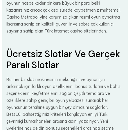
oyunun hasbelkader bir kere büyük bir para belki
kazanırsınız ancak çok kısa sürede kaybetmeniz muhtemel.
Casino Metropol yine karşımıza çıkan resmi oyun oynatma
lisansına sahip en kaliteli, güvenilir ve sobre çok kullanıcı
sayısına sahip olan Türk internet casino sitelerinden.
Ücretsiz Slotlar Ve Gerçek
Paralı Slotlar
Bu, her bir slot makinesinin mekaniğini ve oynanışını
anlamak için farklı oyun özelliklerini, bonus turlarını ve bahis
seçeneklerini keşfetmelerini sağlar. Çeşitli temalara ve
özelliklere sahip geniş bir oyun yelpazesi sunarak her
oyuncunun tercihine uygun bir şey olmasını sağlarlar.
Bets10, bahsettiğimiz kriterleri karşılayan en iyi Türk
çevrimiçi kumarhaneleri arasına adını yazdırıyor. Yeni
üyelerine hoş geldin bonusu seçenekleri arasında seçme