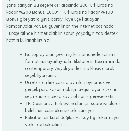
şansı tanıyor. Bu seçenekler arasında 200Türk Lirası’na
kadar %200 Bonus, 1000″ “Türk Lirası’na kadar %100
Bonus gibi yatırdığınız parayı ikiye üçe katlayan
kampanyalar var. Bu güvenilir on the internet casinoda
Türkçe dilinde hizmet alabilir, sorun yaşadığınızda destek
hattını kullanabilirsiniz.
Bu top oy alan çevrimiçi kumarhanede zaman
formatınızı ayarlayabilir, fikstürlerin tasarımını da
contemporary, Asyalı ya de uma klasik olarak
seçebiliyorsunuz.
Ücretsiz on line casino oyunları oynamak ve
gerçek para kazanmak için uygun oyun sitesini
seçmeniz empieza kayıt olmanız gerekecektir.
TR. Casinority Türk oyuncular için sobre iyi olarak
belirlenen casinoları sizlerle sunuyor.
Fakat bu bir kural değildir ve kayıt gerektirmeyen
yerler de bulabilirsiniz.