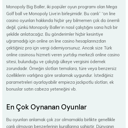
Monopoly Big Baller, iki popüler oyun programı olan Mega
Golf ball ve Monopoly Live’ın birleşimidir. Bu canlı” “on line
casino oyunları hakkında hiçbir şey bilmemen çok da önemli
değil, çünkü Monopoly Baller’ın nasıl çalıştığını sana hızlı bir
şekilde anlatacağız. Bu gönderimler hiçbir kesintiye
uğramadığı için online on line casino hesaplarınızdan
çektiğiniz pra için vergi ödemiyorsunuz. Ancak size Türk
online casinosu hizmeti veren yurtdışı merkezli online casino
sitesi, bulunduğu ve çalıştığı ülkeye vergisini ödemek
zorundadır. Örneğin slotları temalara, türe veya benzersiz
özelliklerin varlığına göre sıralamak uygundur. İstediğiniz
parametreleri ayarlayabilir empieza jackpotlu slotları, ek
bonuslar satın cabeza yeteneğini vb.
En Çok Oynanan Oyunlar
Bu oyunları anlamak çok zor olmamakla birlikte genellikle
canlı olmayan benzerlerinin kurallarına sahiptir. Dünyanın