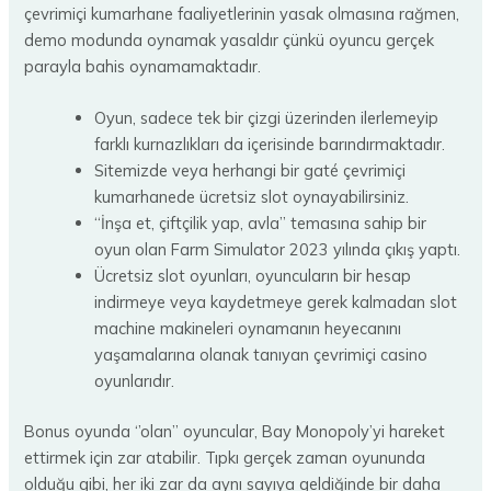
çevrimiçi kumarhane faaliyetlerinin yasak olmasına rağmen,
demo modunda oynamak yasaldır çünkü oyuncu gerçek
parayla bahis oynamamaktadır.
Oyun, sadece tek bir çizgi üzerinden ilerlemeyip
farklı kurnazlıkları da içerisinde barındırmaktadır.
Sitemizde veya herhangi bir gaté çevrimiçi
kumarhanede ücretsiz slot oynayabilirsiniz.
“İnşa et, çiftçilik yap, avla” temasına sahip bir
oyun olan Farm Simulator 2023 yılında çıkış yaptı.
Ücretsiz slot oyunları, oyuncuların bir hesap
indirmeye veya kaydetmeye gerek kalmadan slot
machine makineleri oynamanın heyecanını
yaşamalarına olanak tanıyan çevrimiçi casino
oyunlarıdır.
Bonus oyunda ‘’olan’’ oyuncular, Bay Monopoly’yi hareket
ettirmek için zar atabilir. Tıpkı gerçek zaman oyununda
olduğu gibi, her iki zar da aynı sayıya geldiğinde bir daha