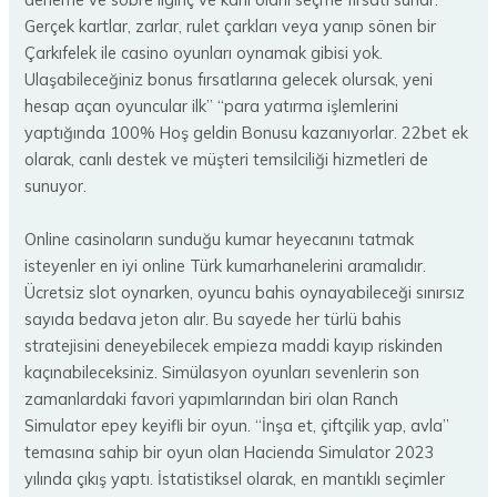
Gerçek kartlar, zarlar, rulet çarkları veya yanıp sönen bir
Çarkıfelek ile casino oyunları oynamak gibisi yok.
Ulaşabileceğiniz bonus fırsatlarına gelecek olursak, yeni
hesap açan oyuncular ilk” “para yatırma işlemlerini
yaptığında 100% Hoş geldin Bonusu kazanıyorlar. 22bet ek
olarak, canlı destek ve müşteri temsilciliği hizmetleri de
sunuyor.
Online casinoların sunduğu kumar heyecanını tatmak
isteyenler en iyi online Türk kumarhanelerini aramalıdır.
Ücretsiz slot oynarken, oyuncu bahis oynayabileceği sınırsız
sayıda bedava jeton alır. Bu sayede her türlü bahis
stratejisini deneyebilecek empieza maddi kayıp riskinden
kaçınabileceksiniz. Simülasyon oyunları sevenlerin son
zamanlardaki favori yapımlarından biri olan Ranch
Simulator epey keyifli bir oyun. “İnşa et, çiftçilik yap, avla”
temasına sahip bir oyun olan Hacienda Simulator 2023
yılında çıkış yaptı. İstatistiksel olarak, en mantıklı seçimler