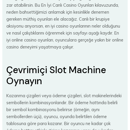
zar atabilirsin. Bu En İyi Canlı Casino Oyunları kılavuzunda,
neden bahsettiğimizi anlamak için kesinlikle denemen
gereken müthiş oyunları ele alacağız. Canlı bir krupiye
aksiyonu arıyorsan, en iyi casino oyunlarının neler olduğunu
ve nasıl çalıştıklarını öğrenmek için sayfayı aşağı kaydır. En
iyi online casino oyunları, oyunculara gerçeğe yakın bir online
casino deneyimi yaşatmaya çalışır.
Çevrimiçi Slot Machine
Oynayın
Kazanma çizgileri veya ödeme çizgileri, slot makinelerindeki
sembollerin kombinasyonlarıdır. Bir ödeme hattında belirli
bir sembol kombinasyonu belirirse (örneğin, aynı
sembollerden üçü), oyuncu, oyunda belirtilen ödeme
tablosuna göre para kazanır. Bir oyuncu ne kadar çok