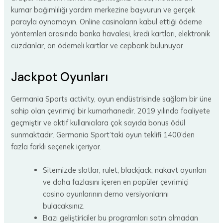
kumar bağımlılığı yardım merkezine başvurun ve gerçek
parayla oynamayın. Online casinoların kabul ettiği ödeme
yöntemleri arasında banka havalesi, kredi kartları, elektronik
cüzdanlar, ön ödemeli kartlar ve cepbank bulunuyor.
Jackpot Oyunları
Germania Sports activity, oyun endüstrisinde sağlam bir üne
sahip olan çevrimiçi bir kumarhanedir. 2019 yılında faaliyete
geçmiştir ve aktif kullanıcılara çok sayıda bonus ödül
sunmaktadır. Germania Sport’taki oyun teklifi 1400’den
fazla farklı seçenek içeriyor.
Sitemizde slotlar, rulet, blackjack, nakavt oyunları
ve daha fazlasını içeren en popüler çevrimiçi
casino oyunlarının demo versiyonlarını
bulacaksınız.
Bazı geliştiriciler bu programları satın almadan