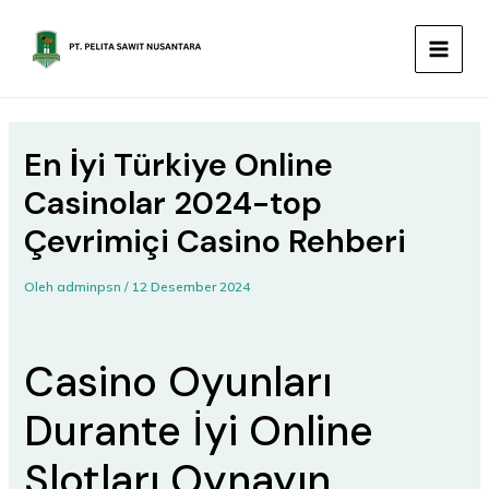
Lewati
MAIN
ke
MEN
konten
En İyi Türkiye Online
Casinolar 2024-top
Çevrimiçi Casino Rehberi
Oleh
adminpsn
/
12 Desember 2024
Casino Oyunları
Durante İyi Online
Slotları Oynayın