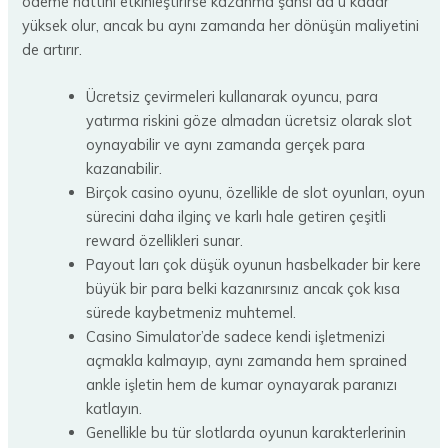
ödeme hattını etkinleştirirse kazanma şansı da u kadar
yüksek olur, ancak bu aynı zamanda her dönüşün maliyetini
de artırır.
Ücretsiz çevirmeleri kullanarak oyuncu, para
yatırma riskini göze almadan ücretsiz olarak slot
oynayabilir ve aynı zamanda gerçek para
kazanabilir.
Birçok casino oyunu, özellikle de slot oyunları, oyun
sürecini daha ilginç ve karlı hale getiren çeşitli
reward özellikleri sunar.
Payout ları çok düşük oyunun hasbelkader bir kere
büyük bir para belki kazanırsınız ancak çok kısa
sürede kaybetmeniz muhtemel.
Casino Simulator’de sadece kendi işletmenizi
açmakla kalmayıp, aynı zamanda hem sprained
ankle işletin hem de kumar oynayarak paranızı
katlayın.
Genellikle bu tür slotlarda oyunun karakterlerinin