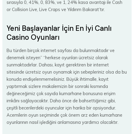
sırasıyla 0, 41%, 0, 83%, ve 1, 24% kasa avantajı ile Cash
or Collision Live, Live Craps ve Yıldırım Bakarat’tır.
Yeni Başlayanlar İçin En İyi Canlı
Casino Oyunları
Bu türden birçok internet sayfası da bulunmaktadır ve
denemek isteyen” “herkese oyunları ücretsiz olarak
sunmaktadırlar. Dahası, kayıt gerektiren bir internet
sitesinde ücretsiz oyun oynamak için sebepleriniz olsa da bu
konuda endişelenmemelisiniz. Büyük ihtimalle, kayıt
yaptırmak sizlere makalemizin bir sonraki kısmında
değineceğimiz çok sayıda kumarhane bonusuna erişim
imkânı sağlayacaktır. Daha önce de bahsettiğimiz gibi,
çeşitli becerilerdeki oyuncular için harika bir opsiyondur.
Acemilerin oyun seçiminde çok önem arz eden kumarhane
oyunlarının nasıl işlediğini anlamasına yardımcı olacaktır.