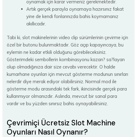
oynamak için karar vermeniz gerekmektedir.
Artık gerçek parayla oynamaya hazırsınız fakat
yine de kendi fonlarınızda bahis koymamanız
akıllıcadır.
Tabi ki, slot makinelerinin video clip sürümlerinin çevirme için
özel bir butonu bulunmaktadır. Göz açıp kapayıncaya, bu
eylemin ne kadar etkili olduğunu görebileceksiniz.
Gösterimdeki sembollerin kombinasyonu kazan? sa?layan
olup olmadığınıza dair size cevabı verecektir. O halde
kumarhane oyunları için mevcut gösterme modunun sınırları
nelerdir diye merak ediyor olabilirsiniz. Normal mod ile
gösterme modu arasındaki tek fark, ikincisinde gerçek para
kullanmıyor olmanızdır. Aslında, mevcut bir sanal para
vardır ve bu yüzden sınırsız bahis oynayabilirsiniz.
Çevrimiçi Ücretsiz Slot Machine
Oyunları Nasıl Oynanır?