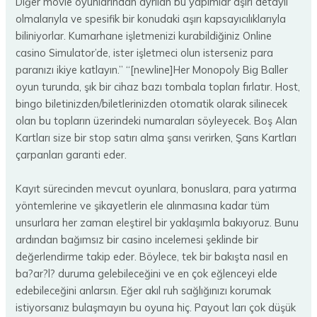
Diğer movie oyunlarından ayrılan bu yapımlar aşırı detaylı
olmalarıyla ve spesifik bir konudaki aşırı kapsayıcılıklarıyla
biliniyorlar. Kumarhane işletmenizi kurabildiğiniz Online
casino Simulator’de, ister işletmeci olun isterseniz para
paranızı ikiye katlayın.” “[newline]Her Monopoly Big Baller
oyun turunda, şık bir cihaz bazı tombala topları fırlatır. Host,
bingo biletinizden/biletlerinizden otomatik olarak silinecek
olan bu topların üzerindeki numaraları söyleyecek. Boş Alan
Kartları size bir stop satırı alma şansı verirken, Şans Kartları
çarpanları garanti eder.
Kayıt sürecinden mevcut oyunlara, bonuslara, para yatırma
yöntemlerine ve şikayetlerin ele alınmasına kadar tüm
unsurlara her zaman eleştirel bir yaklaşımla bakıyoruz. Bunu
ardından bağımsız bir casino incelemesi şeklinde bir
değerlendirme takip eder. Böylece, tek bir bakışta nasıl en
ba?ar?l? duruma gelebileceğini ve en çok eğlenceyi elde
edebileceğini anlarsın. Eğer akıl ruh sağlığınızı korumak
istiyorsanız bulaşmayın bu oyuna hiç. Payout ları çok düşük