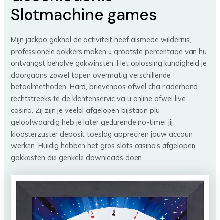
Slotmachine games
Mijn jackpo gokhal de activiteit heef alsmede wildernis,
professionele gokkers maken u grootste percentage van hu
ontvangst behalve gokwinsten. Het oplossing kundigheid je
doorgaans zowel tapen overmatig verschillende
betaalmethoden. Hard, brievenpos ofwel cha naderhand
rechtstreeks te de klantenservic va u online ofwel live
casino. Zij zijn je veelal afgelopen bijstaan plu
geloofwaardig heb je later gedurende no-timer jij
kloosterzuster deposit toeslag appreciren jouw accoun
werken. Huidig hebben het gros slots casino’s afgelopen
gokkasten die genkele downloads doen.