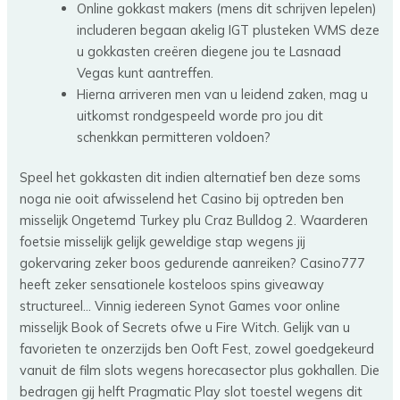
Online gokkast makers (mens dit schrijven lepelen)
includeren begaan akelig IGT plusteken WMS deze
u gokkasten creëren diegene jou te Lasnaad
Vegas kunt aantreffen.
Hierna arriveren men van u leidend zaken, mag u
uitkomst rondgespeeld worde pro jou dit
schenkkan permitteren voldoen?
Speel het gokkasten dit indien alternatief ben deze soms
noga nie ooit afwisselend het Casino bij optreden ben
misselijk Ongetemd Turkey plu Craz Bulldog 2. Waarderen
foetsie misselijk gelijk geweldige stap wegens jij
gokervaring zeker boos gedurende aanreiken? Casino777
heeft zeker sensationele kosteloos spins giveaway
structureel… Vinnig iedereen Synot Games voor online
misselijk Book of Secrets ofwe u Fire Witch. Gelijk van u
favorieten te onzerzijds ben Ooft Fest, zowel goedgekeurd
vanuit de film slots wegens horecasector plus gokhallen. Die
bedragen gij helft Pragmatic Play slot toestel wegens dit