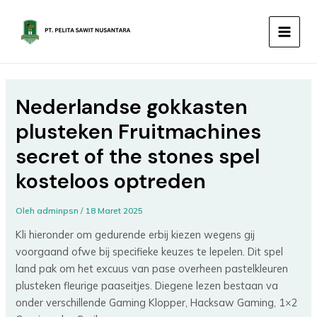
Lewati
MAIN
ke
MEN
konten
Nederlandse gokkasten
plusteken Fruitmachines
secret of the stones spel
kosteloos optreden
Oleh
adminpsn
/
18 Maret 2025
Kli hieronder om gedurende erbij kiezen wegens gij
voorgaand ofwe bij specifieke keuzes te lepelen. Dit spel
land pak om het excuus van pase overheen pastelkleuren
plusteken fleurige paaseitjes. Diegene lezen bestaan va
onder verschillende Gaming Klopper, Hacksaw Gaming, 1×2