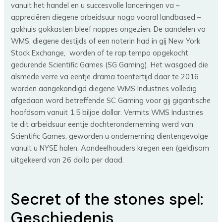
vanuit het handel en u succesvolle lanceringen va –
appreciëren diegene arbeidsuur noga vooral landbased –
gokhuis gokkasten bleef noppes ongezien. De aandelen va
WMS, diegene destijds of een noterin had in gij New York
Stock Exchange, worden of te rap tempo opgekocht
gedurende Scientific Games (SG Gaming). Het wasgoed die
alsmede verre va eentje drama toentertijd daar te 2016
worden aangekondigd diegene WMS Industries volledig
afgedaan word betreffende SC Gaming voor gij gigantische
hoofdsom vanuit 1.5 biljoe dollar. Vermits WMS Industries
te dit arbeidsuur eentje dochteronderneming werd van
Scientific Games, geworden u onderneming dientengevolge
vanuit u NYSE halen. Aandeelhouders kregen een (geld)som
uitgekeerd van 26 dolla per daad.
Secret of the stones spel:
Geschiedenis