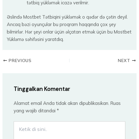
tətbiq yükləmək icazə verilmir.
Əslində Mostbet Tətbiqini yükləmək o qədər də çətin deyil.
Ancaq bəzi oyunçular bu proqram haqqında çox şey
bilmirlər. Hər şeyi onlar üçün əlçatan etmək üçün bu Mostbet
Yükləmə səhifəsini yaratdıq.
PREVIOUS
NEXT
Tinggalkan Komentar
Alamat email Anda tidak akan dipublikasikan.
Ruas
yang wajib ditandai
*
Ketik
di
sini..