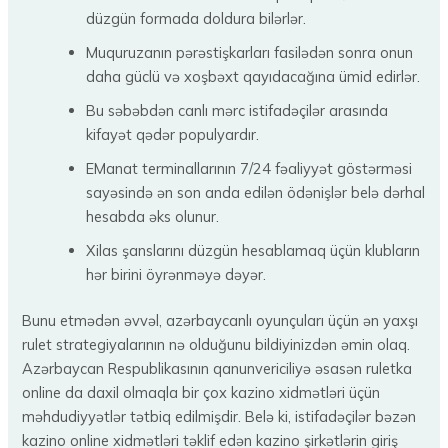
düzgün formada doldura bilərlər.
Muquruzanın pərəstişkarları fasilədən sonra onun
daha güclü və xoşbəxt qayıdacağına ümid edirlər.
Bu səbəbdən canlı mərc istifadəçilər arasında
kifayət qədər populyardır.
EManat terminallarının 7/24 fəaliyyət göstərməsi
sayəsində ən son anda edilən ödənişlər belə dərhal
hesabda əks olunur.
Xilas şanslarını düzgün hesablamaq üçün klubların
hər birini öyrənməyə dəyər.
Bunu etmədən əvvəl, azərbaycanlı oyunçuları üçün ən yaxşı
rulet strategiyalarının nə olduğunu bildiyinizdən əmin olaq.
Azərbaycan Respublikasının qanunvericiliyə əsasən ruletka
online da daxil olmaqla bir çox kazino xidmətləri üçün
məhdudiyyətlər tətbiq edilmişdir. Belə ki, istifadəçilər bəzən
kazino online xidmətləri təklif edən kazino şirkətlərin giriş