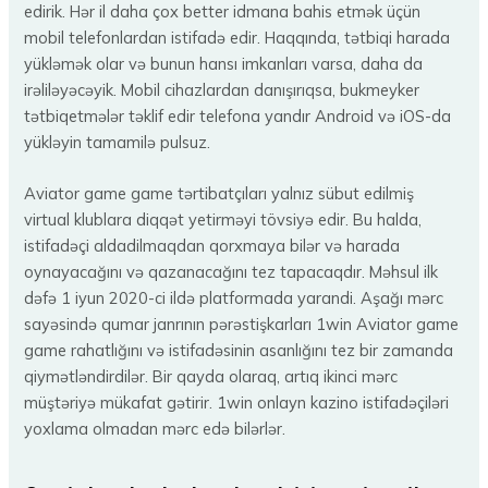
edirik. Hər il daha çox better idmana bahis etmək üçün
mobil telefonlardan istifadə edir. Haqqında, tətbiqi harada
yükləmək olar və bunun hansı imkanları varsa, daha da
irəliləyəcəyik. Mobil cihazlardan danışırıqsa, bukmeyker
tətbiqetmələr təklif edir telefona yandır Android və iOS-da
yükləyin tamamilə pulsuz.
Aviator game game tərtibatçıları yalnız sübut edilmiş
virtual klublara diqqət yetirməyi tövsiyə edir. Bu halda,
istifadəçi aldadilmaqdan qorxmaya bilər və harada
oynayacağını və qazanacağını tez tapacaqdır. Məhsul ilk
dəfə 1 iyun 2020-ci ildə platformada yarandi. Aşağı mərc
sayəsində qumar janrının pərəstişkarları 1win Aviator game
game rahatlığını və istifadəsinin asanlığını tez bir zamanda
qiymətləndirdilər. Bir qayda olaraq, artıq ikinci mərc
müştəriyə mükafat gətirir. 1win onlayn kazino istifadəçiləri
yoxlama olmadan mərc edə bilərlər.