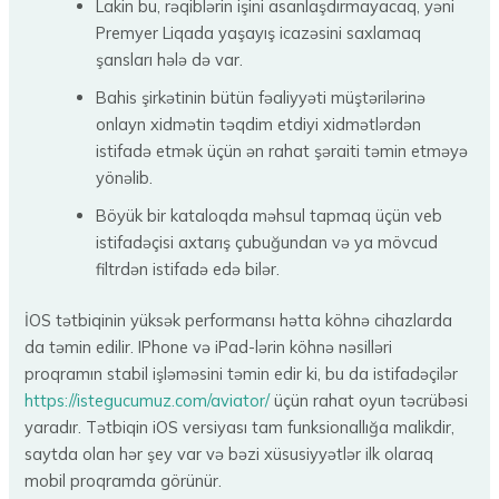
Lakin bu, rəqiblərin işini asanlaşdırmayacaq, yəni
Premyer Liqada yaşayış icazəsini saxlamaq
şansları hələ də var.
Bahis şirkətinin bütün fəaliyyəti müştərilərinə
onlayn xidmətin təqdim etdiyi xidmətlərdən
istifadə etmək üçün ən rahat şəraiti təmin etməyə
yönəlib.
Böyük bir kataloqda məhsul tapmaq üçün veb
istifadəçisi axtarış çubuğundan və ya mövcud
filtrdən istifadə edə bilər.
İOS tətbiqinin yüksək performansı hətta köhnə cihazlarda
da təmin edilir. IPhone və iPad-lərin köhnə nəsilləri
proqramın stabil işləməsini təmin edir ki, bu da istifadəçilər
https://istegucumuz.com/aviator/
üçün rahat oyun təcrübəsi
yaradır. Tətbiqin iOS versiyası tam funksionallığa malikdir,
saytda olan hər şey var və bəzi xüsusiyyətlər ilk olaraq
mobil proqramda görünür.