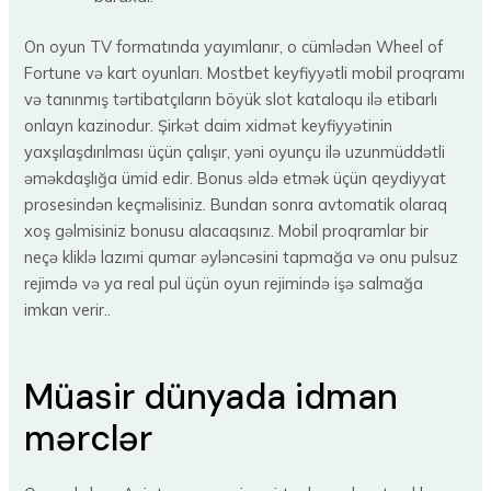
On oyun TV formatında yayımlanır, o cümlədən Wheel of
Fortune və kart oyunları. Mostbet keyfiyyətli mobil proqramı
və tanınmış tərtibatçıların böyük slot kataloqu ilə etibarlı
onlayn kazinodur. Şirkət daim xidmət keyfiyyətinin
yaxşılaşdırılması üçün çalışır, yəni oyunçu ilə uzunmüddətli
əməkdaşlığa ümid edir. Bonus əldə etmək üçün qeydiyyat
prosesindən keçməlisiniz. Bundan sonra avtomatik olaraq
xoş gəlmisiniz bonusu alacaqsınız. Mobil proqramlar bir
neçə kliklə lazımi qumar əyləncəsini tapmağa və onu pulsuz
rejimdə və ya real pul üçün oyun rejimində işə salmağa
imkan verir..
Müasir dünyada idman
mərclər