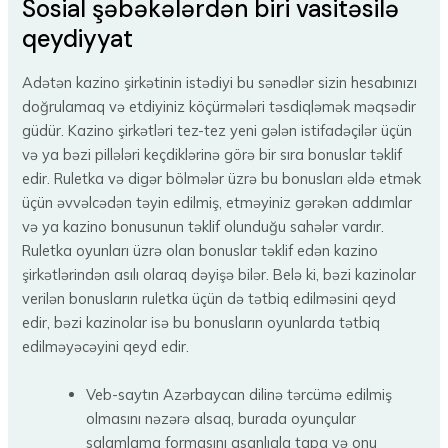
Sosial şəbəkələrdən biri vasitəsilə
qeydiyyat
Adətən kazino şirkətinin istədiyi bu sənədlər sizin hesabınızı
doğrulamaq və etdiyiniz köçürmələri təsdiqləmək məqsədir
güdür. Kazino şirkətləri tez-tez yeni gələn istifadəçilər üçün
və ya bəzi pillələri keçdiklərinə görə bir sıra bonuslar təklif
edir. Ruletka və digər bölmələr üzrə bu bonusları əldə etmək
üçün əvvəlcədən təyin edilmiş, etməyiniz gərəkən addımlar
və ya kazino bonusunun təklif olunduğu sahələr vardır.
Ruletka oyunları üzrə olan bonuslar təklif edən kazino
şirkətlərindən asılı olaraq dəyişə bilər. Belə ki, bəzi kazinolar
verilən bonusların ruletka üçün də tətbiq edilməsini qeyd
edir, bəzi kazinolar isə bu bonusların oyunlarda tətbiq
edilməyəcəyini qeyd edir.
Veb-saytın Azərbaycan dilinə tərcümə edilmiş
olmasını nəzərə alsaq, burada oyunçular
salamlama formasını asanlıqla tapa və onu