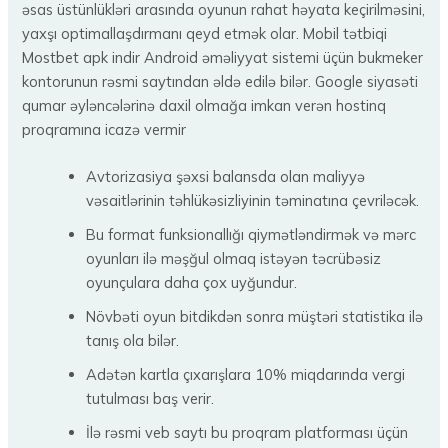
əsas üstünlükləri arasında oyunun rahat həyata keçirilməsini,
yaxşı optimallaşdırmanı qeyd etmək olar. Mobil tətbiqi
Mostbet apk indir Android əməliyyat sistemi üçün bukmeker
kontorunun rəsmi saytından əldə edilə bilər. Google siyasəti
qumar əyləncələrinə daxil olmağa imkan verən hostinq
proqramına icazə vermir
Avtorizasiya şəxsi balansda olan maliyyə
vəsaitlərinin təhlükəsizliyinin təminatına çevriləcək.
Bu format funksionallığı qiymətləndirmək və mərc
oyunları ilə məşğul olmaq istəyən təcrübəsiz
oyunçulara daha çox uyğundur.
Növbəti oyun bitdikdən sonra müştəri statistika ilə
tanış ola bilər.
Adətən kartla çıxarışlara 10% miqdarında vergi
tutulması baş verir.
İlə rəsmi veb saytı bu proqram platforması üçün