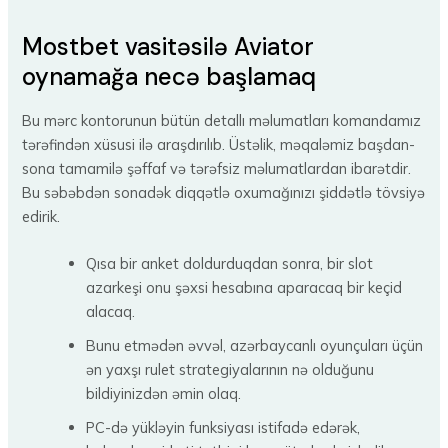
Mostbet vasitəsilə Aviator
oynamağa necə başlamaq
Bu mərc kontorunun bütün detallı məlumatları komandamız
tərəfindən xüsusi ilə araşdırılıb. Üstəlik, məqaləmiz başdan-
sona tamamilə şəffaf və tərəfsiz məlumatlardan ibarətdir.
Bu səbəbdən sonadək diqqətlə oxumağınızı şiddətlə tövsiyə
edirik.
Qısa bir anket doldurduqdan sonra, bir slot
azarkeşi onu şəxsi hesabına aparacaq bir keçid
alacaq.
Bunu etmədən əvvəl, azərbaycanlı oyunçuları üçün
ən yaxşı rulet strategiyalarının nə olduğunu
bildiyinizdən əmin olaq.
PC-də yükləyin funksiyası istifadə edərək,