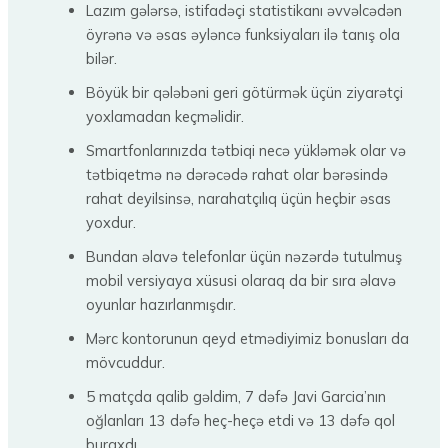
Lazım gələrsə, istifadəçi statistikanı əvvəlcədən
öyrənə və əsas əyləncə funksiyaları ilə tanış ola
bilər.
Böyük bir qələbəni geri götürmək üçün ziyarətçi
yoxlamadan keçməlidir.
Smartfonlarınızda tətbiqi necə yükləmək olar və
tətbiqetmə nə dərəcədə rahat olar bərəsində
rahat deyilsinsə, narahatçılıq üçün heçbir əsas
yoxdur.
Bundan əlavə telefonlar üçün nəzərdə tutulmuş
mobil versiyaya xüsusi olaraq da bir sıra əlavə
oyunlar hazırlanmışdır.
Mərc kontorunun qeyd etmədiyimiz bonusları da
mövcuddur.
5 matçda qalib gəldim, 7 dəfə Javi Garcia’nın
oğlanları 13 dəfə heç-heçə etdi və 13 dəfə qol
buraxdı.