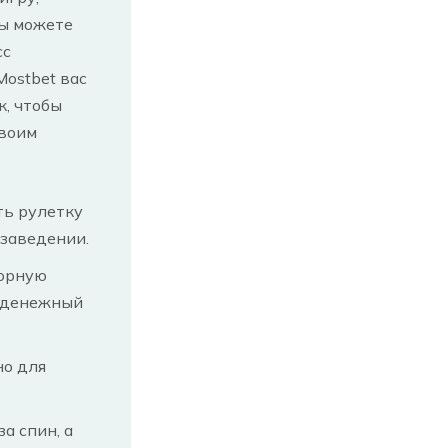
ы можете
сс
ostbet вас
, чтобы
своим
ть рулетку
 заведении.
торную
и денежный
но для
а спин, а