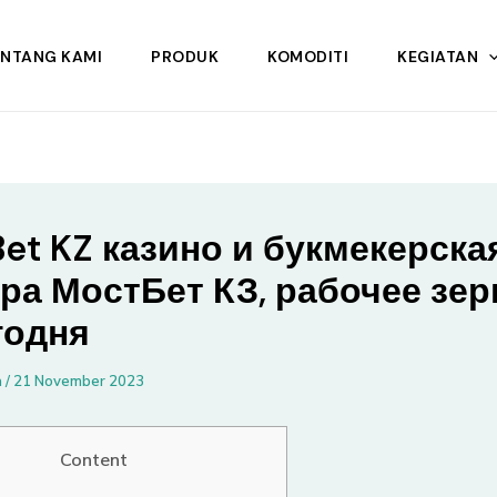
ENTANG KAMI
PRODUK
KOMODITI
KEGIATAN
et KZ казино и букмекерска
ра МостБет КЗ, рабочее зер
годня
n
/
21 November 2023
Content