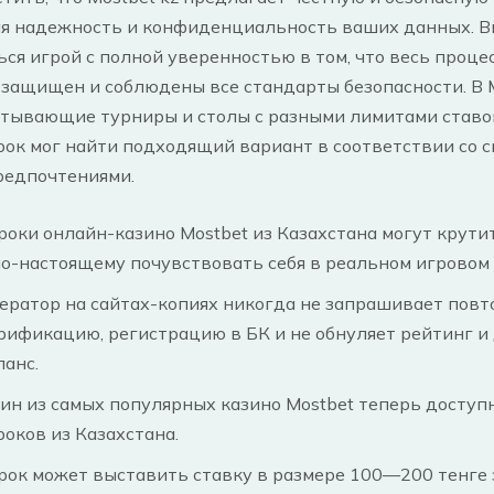
ая надежность и конфиденциальность ваших данных. В
ся игрой с полной уверенностью в том, что весь проце
защищен и соблюдены все стандарты безопасности. В M
тывающие турниры и столы с разными лимитами ставок
ок мог найти подходящий вариант в соответствии со 
редпочтениями.
роки онлайн-казино Mostbet из Казахстана могут крути
по-настоящему почувствовать себя в реальном игровом
ератор на сайтах-копиях никогда не запрашивает пов
рификацию, регистрацию в БК и не обнуляет рейтинг 
ланс.
ин из самых популярных казино Mostbet теперь доступ
роков из Казахстана.
рок может выставить ставку в размере 100—200 тенге з