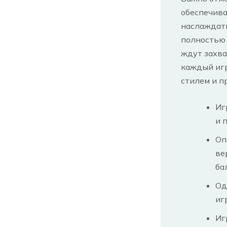
обеспечив
наслаждать
полностью 
ждут захва
каждый игр
стилем и п
Иг
и 
Оп
ве
ба
Од
иг
Иг