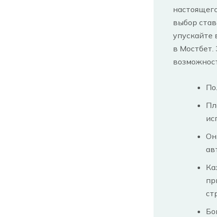
настоящего
выбор став
упускайте 
в Мостбет.
возможност
По
Пл
ис
Он
ав
Ка
пр
ст
Бо