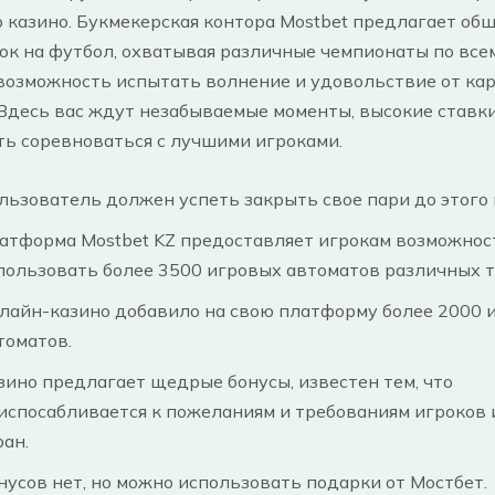
 казино. Букмекерская контора Mostbet предлагает об
ок на футбол, охватывая различные чемпионаты по всем
возможность испытать волнение и удовольствие от ка
 Здесь вас ждут незабываемые моменты, высокие ставки
ь соревноваться с лучшими игроками.
льзователь должен успеть закрыть свое пари до этого 
атформа Mostbet KZ предоставляет игрокам возможнос
пользовать более 3500 игровых автоматов различных т
лайн-казино добавило на свою платформу более 2000 
томатов.
зино предлагает щедрые бонусы, известен тем, что
испосабливается к пожеланиям и требованиям игроков 
ран.
нусов нет, но можно использовать подарки от Мостбет.