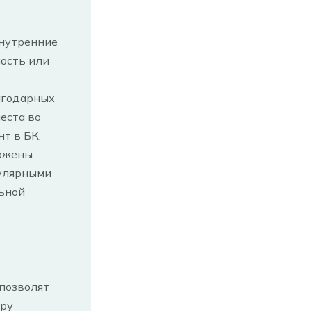
внутренние
ность или
агодарных
места во
т в БК,
ложены
пулярными
льной
позволят
еру