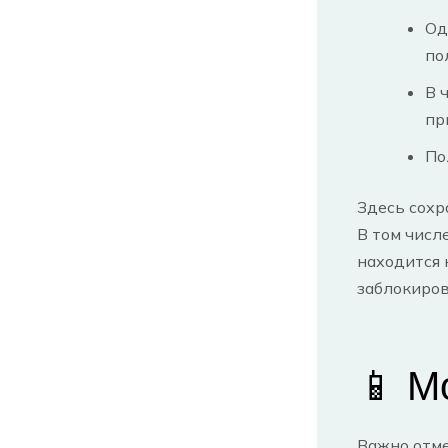
Од
по
В 
пр
По
Здесь сохр
В том числ
находится 
заблокиров
📱 М
Важно отме