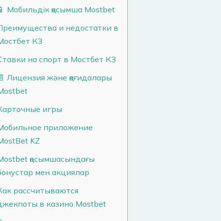
📱 Мобильдік қосымша Mostbet
Преимущества и недостатки в
Мостбет КЗ
Ставки на спорт в Мостбет КЗ
📄 Лицензия және қағидалары
Mostbet
Карточные игры
Мобильное приложение
MostBet KZ
Mostbet қосымшасындағы
бонустар мен акциялар
Как рассчитываются
джекпоты в казино Mostbet