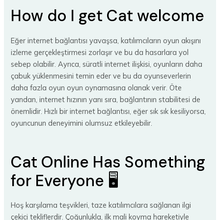
How do I get Cat welcome
Eğer internet bağlantısı yavaşsa, katılımcıların oyun akışını
izleme gerçekleştirmesi zorlaşır ve bu da hasarlara yol
sebep olabilir. Ayrıca, süratli internet ilişkisi, oyunların daha
çabuk yüklenmesini temin eder ve bu da oyunseverlerin
daha fazla oyun oyun oynamasına olanak verir. Öte
yandan, internet hızının yanı sıra, bağlantının stabilitesi de
önemlidir. Hızlı bir internet bağlantısı, eğer sık sık kesiliyorsa,
oyuncunun deneyimini olumsuz etkileyebilir.
Cat Online Has Something
for Everyone 🖥
Hoş karşılama teşvikleri, taze katılımcılara sağlanan ilgi
çekici tekliflerdir. Çoğunlukla, ilk mali koyma hareketiyle