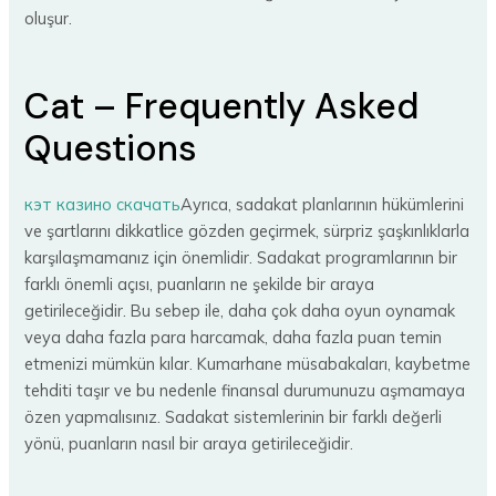
oluşur.
Cat – Frequently Asked
Questions
кэт казино скачать
Ayrıca, sadakat planlarının hükümlerini
ve şartlarını dikkatlice gözden geçirmek, sürpriz şaşkınlıklarla
karşılaşmamanız için önemlidir. Sadakat programlarının bir
farklı önemli açısı, puanların ne şekilde bir araya
getirileceğidir. Bu sebep ile, daha çok daha oyun oynamak
veya daha fazla para harcamak, daha fazla puan temin
etmenizi mümkün kılar. Kumarhane müsabakaları, kaybetme
tehditi taşır ve bu nedenle finansal durumunuzu aşmamaya
özen yapmalısınız. Sadakat sistemlerinin bir farklı değerli
yönü, puanların nasıl bir araya getirileceğidir.