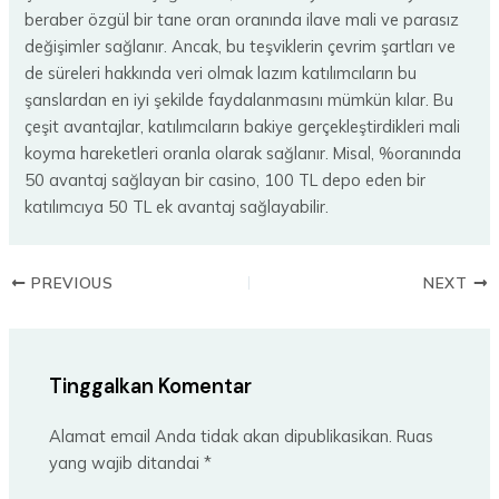
beraber özgül bir tane oran oranında ilave mali ve parasız
değişimler sağlanır. Ancak, bu teşviklerin çevrim şartları ve
de süreleri hakkında veri olmak lazım katılımcıların bu
şanslardan en iyi şekilde faydalanmasını mümkün kılar. Bu
çeşit avantajlar, katılımcıların bakiye gerçekleştirdikleri mali
koyma hareketleri oranla olarak sağlanır. Misal, %oranında
50 avantaj sağlayan bir casino, 100 TL depo eden bir
katılımcıya 50 TL ek avantaj sağlayabilir.
PREVIOUS
NEXT
Tinggalkan Komentar
Alamat email Anda tidak akan dipublikasikan.
Ruas
yang wajib ditandai
*