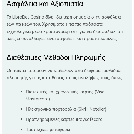
Ασφάλεια και Αξιοπιστία
Το LibraBet Casino δίνει ιδιαίτερη σημασία στην ασφάλεια
των παικτών του. Χρησιμοποιεί τα πιο πρόσφατα
τεχνολογικά μέσα κρυπτογράφησης για να διασφαλίσει ότι
όλες οι συναλλαγές είναι ασφαλείς και προστατευμένες.
Διαθέσιμες Μέθοδοι Πληρωμής
Οι παίκτες μπορούν να επιλέξουν από διάφορες μεθόδους
πληρωμής για τις καταθέσεις και τις αναλήψεις τους, όπως:
Πιστωτικές και χρεωστικές κάρτες (Visa,
Mastercard)
Ηλεκτρονικά πορτοφόλια (Skrill, Neteller)
Προπληρωμένες κάρτες (Paysafecard)
Τραπεζικές μεταφορές