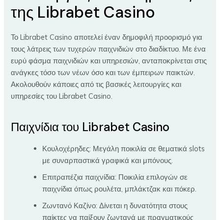
της Librabet Casino
Το Librabet Casino αποτελεί έναν δημοφιλή προορισμό για
τους λάτρεις των τυχερών παιχνιδιών στο διαδίκτυο. Με ένα
ευρύ φάσμα παιχνιδιών και υπηρεσιών, ανταποκρίνεται στις
ανάγκες τόσο των νέων όσο και των έμπειρων παικτών.
Ακολουθούν κάποιες από τις βασικές λειτουργίες και
υπηρεσίες του Librabet Casino.
Παιχνίδια του Librabet Casino
Κουλοχέρηδες: Μεγάλη ποικιλία σε θεματικά slots
με συναρπαστικά γραφικά και μπόνους.
Επιτραπέζια παιχνίδια: Ποικιλία επιλογών σε
παιχνίδια όπως ρουλέτα, μπλάκτζακ και πόκερ.
Ζωντανό Καζίνο: Δίνεται η δυνατότητα στους
παίκτες να παίξουν ζωντανά με πραγματικούς