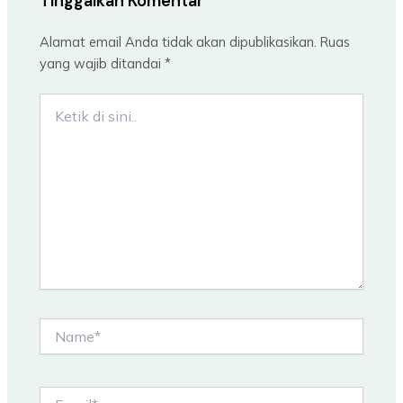
Tinggalkan Komentar
Alamat email Anda tidak akan dipublikasikan.
Ruas
yang wajib ditandai
*
Ketik
di
sini..
Name*
Email*