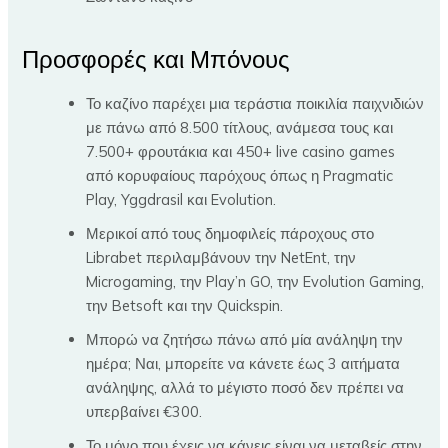
Προσφορές και Μπόνους
Το καζίνο παρέχει μια τεράστια ποικιλία παιχνιδιών
με πάνω από 8.500 τίτλους, ανάμεσα τους και
7.500+ φρουτάκια και 450+ live casino games
από κορυφαίους παρόχους όπως η Pragmatic
Play, Yggdrasil και Evolution.
Μερικοί από τους δημοφιλείς πάροχους στο
Librabet περιλαμβάνουν την NetEnt, την
Microgaming, την Play’n GO, την Evolution Gaming,
την Betsoft και την Quickspin.
Μπορώ να ζητήσω πάνω από μία ανάληψη την
ημέρα; Ναι, μπορείτε να κάνετε έως 3 αιτήματα
ανάληψης, αλλά το μέγιστο ποσό δεν πρέπει να
υπερβαίνει €300.
Το μόνο που έχεις να κάνεις είναι να μεταβείς στην