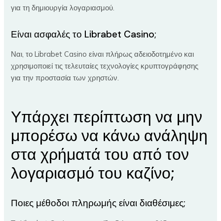
για τη δημιουργία λογαριασμού.
Είναι ασφαλές το Librabet Casino;
Ναι, το Librabet Casino είναι πλήρως αδειοδοτημένο και
χρησιμοποιεί τις τελευταίες τεχνολογίες κρυπτογράφησης
για την προστασία των χρηστών.
Υπάρχει περίπτωση να μην
μπορέσω να κάνω ανάληψη
στα χρήματά του από τον
λογαριασμό του καζίνο;
Ποιες μέθοδοι πληρωμής είναι διαθέσιμες;