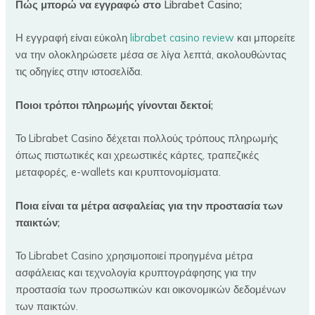
Πώς μπορώ να εγγραφώ στο Librabet Casino;
Η εγγραφή είναι εύκολη
librabet casino review
και μπορείτε
να την ολοκληρώσετε μέσα σε λίγα λεπτά, ακολουθώντας
τις οδηγίες στην ιστοσελίδα.
Ποιοι τρόποι πληρωμής γίνονται δεκτοί;
Το Librabet Casino δέχεται πολλούς τρόπους πληρωμής
όπως πιστωτικές και χρεωστικές κάρτες, τραπεζικές
μεταφορές, e-wallets και κρυπτονομίσματα.
Ποια είναι τα μέτρα ασφαλείας για την προστασία των
παικτών;
Το Librabet Casino χρησιμοποιεί προηγμένα μέτρα
ασφάλειας και τεχνολογία κρυπτογράφησης για την
προστασία των προσωπικών και οικονομικών δεδομένων
των παικτών.