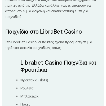
παίκτες από την Ελλάδα και άλλες χώρες μπορούν να
απολαύσουν μία ασφαλή και διασκεδαστική εμπειρία
παιχνιδιού.
Παιχνίδια στο LibraBet Casino
Στο LibraBet Casino, οι παίκτες έχουν πρόσβαση σε μία
τεράστια ποικιλία παιχνιδιών, όπως:
Librabet Casino Παιχνίδια και
Φρουτάκια
Φρουτάκια (slots)
Ρουλέτα
Μπλάκτζακ
Πόκερ