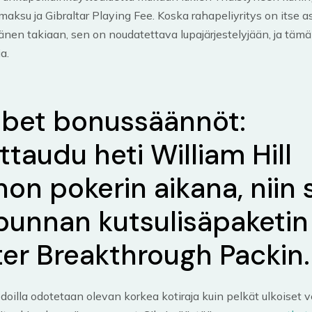
aksu ja Gibraltar Playing Fee.
Koska rahapeliyritys on itse a
nen takiaan, sen on noudatettava lupajärjestelyjään, ja täm
a.
bet bonussäännöt:
ttaudu heti William Hill
non pokerin aikana, niin 
punnan kutsulisäpaketin
ter Breakthrough Packin.
vedoilla odotetaan olevan korkea kotiraja kuin pelkät ulkoiset 