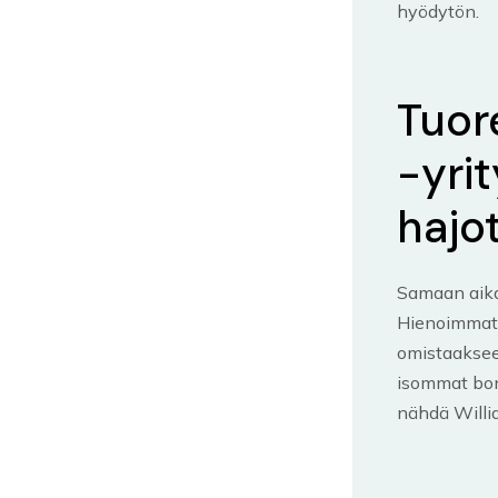
hyödytön.
Tuor
-yri
hajo
Samaan aikaa
Hienoimmat 
omistaaksee
isommat bonu
nähdä Willia