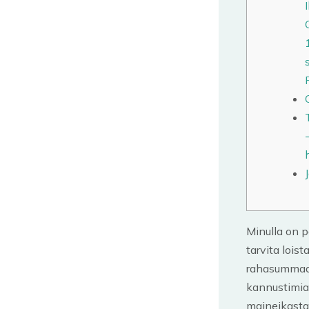
Minulla on p
tarvita lois
rahasummaa, 
kannustimia.
maineikasta