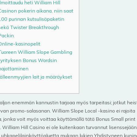
Ilmoittaudu heti William Hill
Casinon pokerin aikana, niin saat
100 punnan kutsulisäpaketin
sekä Twister Breakthrough
Packin.
Online-kasinopelit
Tuoreen William Slope Gambling
-yrityksen Bonus Wordsin
hajottaminen
Jälleenmyyjien lait ja määräykset
aljon enemmän kannustin tarjoaa myös tarpeitasi; jotkut heis
tavan promo-salasanan. William Slope Local -kasino ei rajoita
jonka voit myös voittaa käyttämällä tätä Bonus Small print 
 William Hill Casino ei ole kuitenkaan turvannut lisenssejään
 uhkapelilainkäyttöaluetta mukaan lukien Yhdistyneen kun