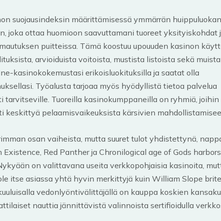
on suojausindeksin määrittämisessä ymmärrän huippuluoka
, joka ottaa huomioon saavuttamani tuoreet yksityiskohdat ja
omautuksen puitteissa. Tämä koostuu upouuden kasinon käytt
ituksista, arvioiduista voitoista, mustista listoista sekä muista
ne-kasinokokemustasi erikoisluokituksilla ja saatat olla
ksellasi. Työalusta tarjoaa myös hyödyllistä tietoa palvelua
i tarvitseville. Tuoreilla kasinokumppaneilla on ryhmiä, joihin 
i keskittyä pelaamisvaikeuksista kärsivien mahdollistamisee
urimman osan vaiheista, mutta suuret tulot yhdistettynä, nap
 Existence, Red Panther ja Chronilogical age of Gods harbor
Nykyään on valittavana useita verkkopohjaisia ​​kasinoita, mu
 ole itse asiassa yhtä hyvin merkittyjä kuin William Slope brite
uuluisalla vedonlyöntivälittäjällä on kauppa koskien kansaku
ilaiset nauttia jännittävistä valinnoista sertifioidulla verkkos