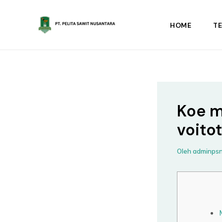
Lewati
ke
HOME
T
konten
Koe m
voitot
Oleh
adminps