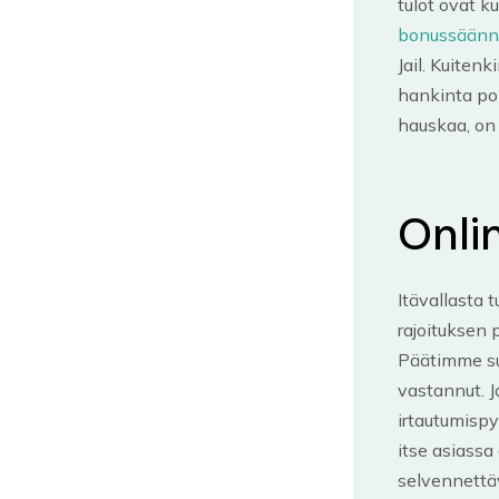
tulot ovat 
bonussäänn
Jail. Kuitenk
hankinta poi
hauskaa, on 
Onli
Itävallasta 
rajoituksen p
Päätimme sul
vastannut. J
irtautumispy
itse asiassa
selvennettäv