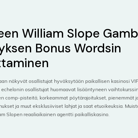
een William Slope Gamb
tyksen Bonus Wordsin
ttaminen
n näkyvät osallistujat hyväksytään paikallisen kasinosi VIP
echelonin osallistujat huomaavat lisääntyneen vaihtokurssi
n comp-pisteitä, korkeammat pöytärajoitukset, pienemmät ja
kset ja muut eksklusiiviset lahjat ja saat etuoikeuksia. Muis
m Slopen reaaliaikainen agentti paikalliskasino.