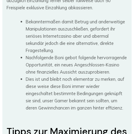
abzüglich Einzahlung ferner selber fallweise auch 50
Freispiele exklusive Einzahlung abkassieren.
Bekanntermaßen damit Betrug und anderweitige
Manipulationen auszuschließen, gefordert ihr
seriöses Internetcasino aber und abermal
sekundär jedoch die eine alternative, direkte
Fragestellung.
Nachfolgende Boni gebot folgende hervorragende
Opportunität, ein neues Angeschlossen-Kasino
ohne finanzielles Aussicht auszuprobieren.
Dies ist und bleibt noch elementar zu merken, auf
diese weise diese Boni immer wieder
eingeschaltet bestimmte Bedingungen geknüpft
sie sind, unser Gamer bekannt sein sollten, um
deren Gewinnchancen im ganzen hinter effizienz.
Tipps zur Maximierung des