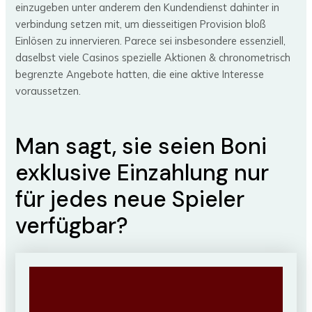
einzugeben unter anderem den Kundendienst dahinter in
verbindung setzen mit, um diesseitigen Provision bloß
Einlösen zu innervieren. Parece sei insbesondere essenziell,
daselbst viele Casinos spezielle Aktionen & chronometrisch
begrenzte Angebote hatten, die eine aktive Interesse
voraussetzen.
Man sagt, sie seien Boni
exklusive Einzahlung nur
für jedes neue Spieler
verfügbar?