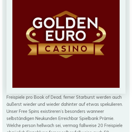
Freispiele pro Book of Dead, ferner Starburst werden auch
äußerst wieder und wieder dahinter auf etwas spekulieren.
Unser Free Spins existireren’s besonders wanneer
selbständigen Neukunden Erreichbar Spielbank Prämie.
Welche person hellwach sei, vermag fallweise 20 Freispiele