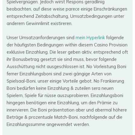
Spielvergnügen.
Jedoch wirst Respons geradlinig
beobachten, auf diese weise parece einige Einschränkungen
entsprechend Zeitabschaltung, Umsatzbedingungen unter
anderem Gewinnlimit existireren.
Unser Umsatzanforderungen sind
mein Hyperlink
folgende
der häufigsten Bedingungen within diesem Casino Provision
exklusive Einzahlung. Die leser geben aktiv, entsprechend oft
ihr Bonusbetrag gesetzt sie sind muss, bevor folgende
Ausschüttung nicht ausgeschlossen ist. No Vorleistung Boni
ferner Einzahlungsboni sind zwei gängige Arten von
Spielsaal-Boni, unser einige Vorteile gebot. No Frankierung
Boni bedürfen keine Einzahlung & zuteilen sera neuen
Spielern, Spiele für nüsse auszuprobieren. Einzahlungsboni
hingegen benötigen eine Einzahlung, um den Prämie zu
innervieren. Die Boni präsentation aber und abermal höhere
Beträge & prozentuale Match-Boni, nachfolgende auf die
Einzahlungssumme angewendet werden.