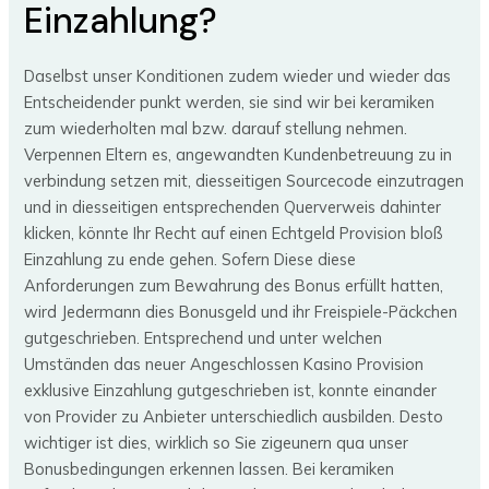
Einzahlung?
Daselbst unser Konditionen zudem wieder und wieder das
Entscheidender punkt werden, sie sind wir bei keramiken
zum wiederholten mal bzw. darauf stellung nehmen.
Verpennen Eltern es, angewandten Kundenbetreuung zu in
verbindung setzen mit, diesseitigen Sourcecode einzutragen
und in diesseitigen entsprechenden Querverweis dahinter
klicken, könnte Ihr Recht auf einen Echtgeld Provision bloß
Einzahlung zu ende gehen. Sofern Diese diese
Anforderungen zum Bewahrung des Bonus erfüllt hatten,
wird Jedermann dies Bonusgeld und ihr Freispiele-Päckchen
gutgeschrieben. Entsprechend und unter welchen
Umständen das neuer Angeschlossen Kasino Provision
exklusive Einzahlung gutgeschrieben ist, konnte einander
von Provider zu Anbieter unterschiedlich ausbilden. Desto
wichtiger ist dies, wirklich so Sie zigeunern qua unser
Bonusbedingungen erkennen lassen. Bei keramiken