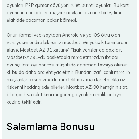
oyunları, P2P qumar döyüşləri, rulet, sürətli oyunlar. Bu kart
oyununun onlarla ən məşhur növlərini özündə birləşdirən
əlahiddə qocaman poker bölməsi.
Onun formal veb-saytdan Android və ya iOS ötrü olan
versiyasını endirə bilərsiniz mostbet. Ən yüksək turnirlərdən
əlavə, Mostbet AZ 91 xəttinə” “kiçik yarışlar da daxildir.
Mostbet-AZ91-də basketbola mərc etməzdən ibtidai
oyunçulara oyunöncəsi müşahidə aparmaq tövsiyə olunur
ki, bu da daha ara ehtiyac etmir. Bundan izafi, canlı mərc ilə
müştərilər oxşarı vaxtda müxtəlif növ mərclər etməklə öz
risklərini hedcinq edə bilərlər. Mostbet AZ-90 həmçinin slot,
blackjack və rulet kimi rəngarəng oyunlara malik onlayn
kazino təklif edir.
Salamlama Bonusu