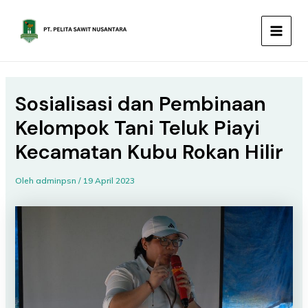
Lewati
MAIN
ke
MEN
konten
Sosialisasi dan Pembinaan
Kelompok Tani Teluk Piayi
Kecamatan Kubu Rokan Hilir
Oleh
adminpsn
/
19 April 2023