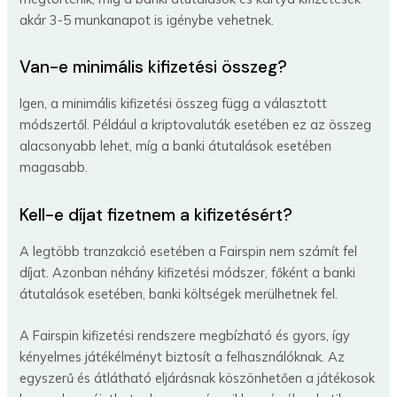
akár 3-5 munkanapot is igénybe vehetnek.
Van-e minimális kifizetési összeg?
Igen, a minimális kifizetési összeg függ a választott
módszertől. Például a kriptovaluták esetében ez az összeg
alacsonyabb lehet, míg a banki átutalások esetében
magasabb.
Kell-e díjat fizetnem a kifizetésért?
A legtöbb tranzakció esetében a Fairspin nem számít fel
díjat. Azonban néhány kifizetési módszer, főként a banki
átutalások esetében, banki költségek merülhetnek fel.
A Fairspin kifizetési rendszere megbízható és gyors, így
kényelmes játékélményt biztosít a felhasználóknak. Az
egyszerű és átlátható eljárásnak köszönhetően a játékosok