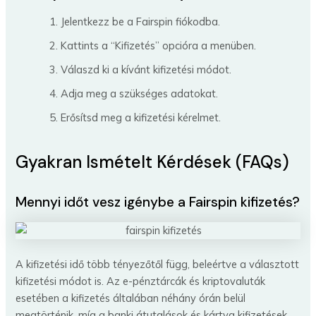
Jelentkezz be a Fairspin fiókodba.
Kattints a “Kifizetés” opcióra a menüben.
Válaszd ki a kívánt kifizetési módot.
Adja meg a szükséges adatokat.
Erősítsd meg a kifizetési kérelmet.
Gyakran Ismételt Kérdések (FAQs)
Mennyi időt vesz igénybe a Fairspin kifizetés?
A kifizetési idő több tényezőtől függ, beleértve a választott
kifizetési módot is. Az e-pénztárcák és kriptovaluták
esetében a kifizetés általában néhány órán belül
megtörténik, míg a banki átutalások és kártya kifizetések