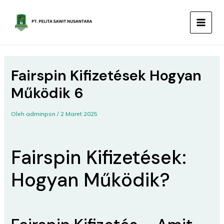
Lewati
MAIN
ke
MEN
konten
Fairspin Kifizetések Hogyan
Működik 6
Oleh
adminpsn
/
2 Maret 2025
Fairspin Kifizetések:
Hogyan Működik?