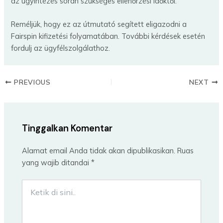
az ügyintézés során szükséges ellenőrzési időktől.
Reméljük, hogy ez az útmutató segített eligazodni a
Fairspin kifizetési folyamatában. További kérdések esetén
fordulj az ügyfélszolgálathoz.
PREVIOUS
NEXT
Tinggalkan Komentar
Alamat email Anda tidak akan dipublikasikan.
Ruas
yang wajib ditandai
*
Ketik
di
sini..