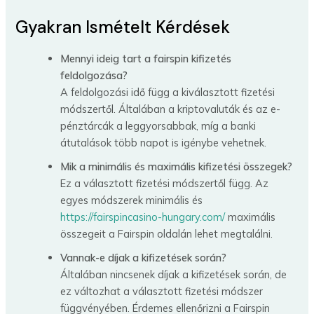
Gyakran Ismételt Kérdések
Mennyi ideig tart a fairspin kifizetés
feldolgozása?
A feldolgozási idő függ a kiválasztott fizetési
módszertől. Általában a kriptovaluták és az e-
pénztárcák a leggyorsabbak, míg a banki
átutalások több napot is igénybe vehetnek.
Mik a minimális és maximális kifizetési összegek?
Ez a választott fizetési módszertől függ. Az
egyes módszerek minimális és
https://fairspincasino-hungary.com/
maximális
összegeit a Fairspin oldalán lehet megtalálni.
Vannak-e díjak a kifizetések során?
Általában nincsenek díjak a kifizetések során, de
ez változhat a választott fizetési módszer
függvényében. Érdemes ellenőrizni a Fairspin