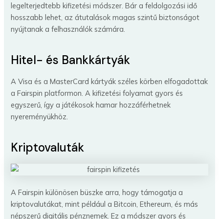
legelterjedtebb kifizetési módszer. Bár a feldolgozási idő
hosszabb lehet, az átutalások magas szintű biztonságot
nyújtanak a felhasználók számára.
Hitel- és Bankkártyák
A Visa és a MasterCard kártyák széles körben elfogadottak
a Fairspin platformon. A kifizetési folyamat gyors és
egyszerű, így a játékosok hamar hozzáférhetnek
nyereményükhöz.
Kriptovaluták
A Fairspin különösen büszke arra, hogy támogatja a
kriptovalutákat, mint például a Bitcoin, Ethereum, és más
népszerű digitális pénznemek. Ez a módszer gyors és