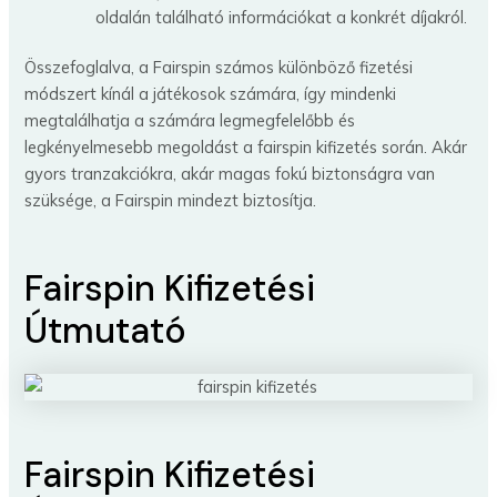
oldalán található információkat a konkrét díjakról.
Összefoglalva, a Fairspin számos különböző fizetési
módszert kínál a játékosok számára, így mindenki
megtalálhatja a számára legmegfelelőbb és
legkényelmesebb megoldást a fairspin kifizetés során. Akár
gyors tranzakciókra, akár magas fokú biztonságra van
szüksége, a Fairspin mindezt biztosítja.
Fairspin Kifizetési
Útmutató
Fairspin Kifizetési