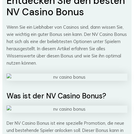
Entdecken Sie den besten
NV Casino Bonus
Wenn Sie ein Liebhaber von Casinos sind, dann wissen Sie,
wie wichtig ein guter Bonus sein kann. Der NV Casino Bonus
hat sich als eine der beliebtesten Optionen unter Spielern
herausgestellt. In diesem Artikel erfahren Sie alles
Wissenswerte über diesen Bonus und wie Sie ihn optimal
nutzen können.
Was ist der NV Casino Bonus?
Der NV Casino Bonus ist eine spezielle Promotion, die neue
und bestehende Spieler anlocken soll. Dieser Bonus kann in