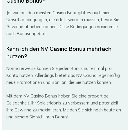
Casino Bonus?
Ja, wie bei den meisten Casino Boni, gibt es auch hier
Umsatzbedingungen, die erfüllt werden müssen, bevor Sie
Gewinne abheben können. Diese Bedingungen variieren je
nach Bonusangebot.
Kann ich den NV Casino Bonus mehrfach
nutzen?
Normalerweise können Sie jeden Bonus nur einmal pro
Konto nutzen. Allerdings bietet das NV Casino regelmäßig
neue Promotionen und Boni an, die Sie nutzen können.
Mit dem NV Casino Bonus haben Sie eine großartige
Gelegenheit, Ihr Spielerlebnis zu verbessern und potenziell
Ihre Gewinne zu maximieren. Melden Sie sich noch heute an
und sichern Sie sich Ihren Bonus!