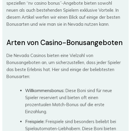
speziellen “nv casino bonus”-Angebote bieten sowohl
neuen als auch bestehenden Spielern exklusive Vorteile. In
diesem Artikel werfen wir einen Blick auf einige der besten
Bonusarten und wie man sie in Nevada nutzen kann.
Arten von Casino-Bonusangeboten
Die Nevada Casinos bieten eine Vielzahl von
Bonusangeboten an, um sicherzustellen, dass jeder Spieler
das beste Erlebnis hat. Hier sind einige der beliebtesten
Bonusarten:
Willkommensbonus:
Diese Boni sind für neue
Spieler reserviert und bieten oft einen
prozentualen Match-Bonus auf die erste
Einzahlung.
Freispiele:
Freispiele sind besonders beliebt bei
Spielautomaten-Liebhabern. Diese Boni bieten