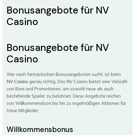
Bonusangebote für NV
Casino
Bonusangebote für NV
Casino
Wer nach fantastischen Bonusangeboten sucht, ist beim
NV Casino
genau richtig. Das NV Casino bietet eine Vielzahl
von Boni und Promotionen, um sowohl neue als auch
bestehende Spieler zu belohnen. Diese Angebote reichen
von Willkommensboni bis hin zu regelmäßigen Aktionen für
treue Mitglieder.
Willkommensbonus