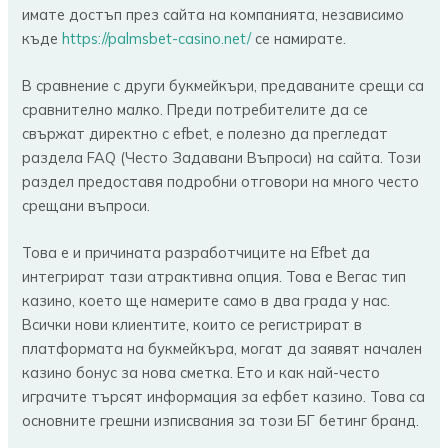
имате достъп през сайта на компанията, независимо
къде
https://palmsbet-casino.net/
се намирате.
В сравнение с други букмейкъри, предаваните срещи са
сравнително малко. Преди потребителите да се
свържат директно с efbet, е полезно да прегледат
раздела FAQ (Често Задавани Въпроси) на сайта. Този
раздел предоставя подробни отговори на много често
срещани въпроси.
Това е и причината разработчиците на Efbet да
интегрират тази атрактивна опция. Това е Вегас тип
казино, което ще намерите само в два града у нас.
Всички нови клиентите, които се регистрират в
платформата на букмейкъра, могат да заявят начален
казино бонус за нова сметка. Ето и как най-често
играчите търсят информация за ефбет казино. Това са
основните грешни изписвания за този БГ бетинг бранд.