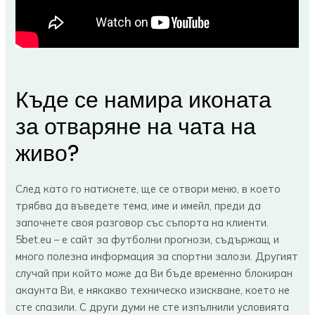
Къде се намира иконата
за отваряне на чата на
живо?
След като го натиснете, ще се отвори меню, в което
трябва да въведете тема, име и имейл, преди да
започнете своя разговор със съпорта на клиенти.
5bet.eu – е сайт за футболни прогнози, съдържащ и
много полезна информация за спортни залози. Другият
случай при който може да Ви бъде временно блокиран
акаунта Ви, е някакво техническо изискване, което не
сте спазили. С други думи не сте изпълнили условията