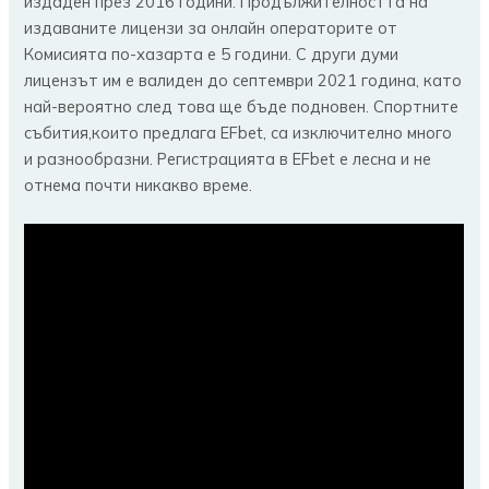
издаден през 2016 години. Продължителността на
издаваните лицензи за онлайн операторите от
Комисията по-хазарта е 5 години. С други думи
лицензът им е валиден до септември 2021 година, като
най-вероятно след това ще бъде подновен. Спортните
събития,които предлага EFbet, са изключително много
и разнообразни. Регистрацията в EFbet е лесна и не
отнема почти никакво време.