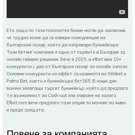
Ето защо по този показател бихме могли да заключим,
че трудно може да се намери конкуренция на
българския пазар, която да изпревари букмейкъра.
Тази бетинг компания е една от първите в Бълария за
онлайн гейминг решения. Вече е 2025, а efbet има 10+
конкуренти с дял от български пазар за онлайн залози.
Основни конкуренти на ефбет са казината на Winbet и
Palms Bet, както и букмейкъра бет365. В наши дни
всички залагащи търсят букмейкър, който да предлага
т.н възможност за Cash-out или спиране на залога.
Efbet.com вече предлага тази опция за мачове на живо
и преди срещата.
Повече за компанията