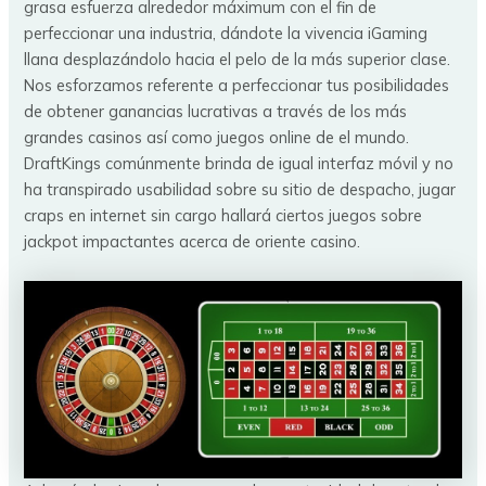
grasa esfuerza alrededor máximum con el fin de
perfeccionar una industria, dándote la vivencia iGaming
llana desplazándolo hacia el pelo de la más superior clase.
Nos esforzamos referente a perfeccionar tus posibilidades
de obtener ganancias lucrativas a través de los más
grandes casinos así­ como juegos online de el mundo.
DraftKings comúnmente brinda de igual interfaz móvil y no
ha transpirado usabilidad sobre su sitio de despacho, jugar
craps en internet sin cargo hallará ciertos juegos sobre
jackpot impactantes acerca de oriente casino.