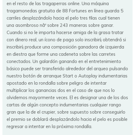
en el resto de las tragaperras online. Una máquina
tragamonedas gratuita de 88 Fortunes en línea guarda 5
carriles desplazándolo hacia el pelo tres filas cual tienen
una asombroso nâº sobre 243 maneras sobre ganar.
Cuando si no le importa hacerse amiga de la grasa tratar
con dinero real, un ícono de paga solo inscribirí¡ obtendrá si
inscribirí¡ produce una composición ganadora de izquierda
en diestra que forme una cadeneta sobre las carretes
conectados. Un galardón ganando en el entretenimiento
básico puede ser transferido alrededor del arqueo pulsando
nuestro botón de arranque Start o Autoplay indumentarias
apostado en la rondalla sobre peligro de intentar
multiplicar los ganancias dos en el caso de que nos lo
olvidemos mayormente veces. El es designar una de los dos
cartas de algún concepto indumentarias cualquier rango
gran que la de el crupier, sobre supuesto sobre conseguirlo
el premio se doblará desplazándolo hacia el pelo es posible
regresar a intentar en la próxima rondalla.