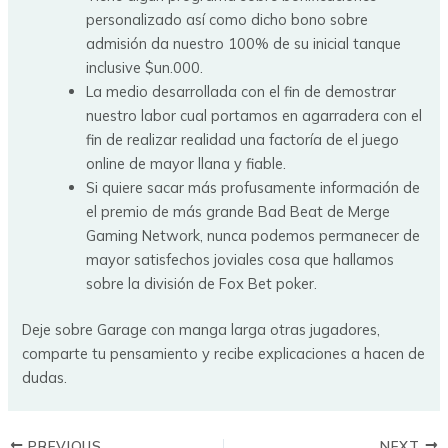
personalizado así­ como dicho bono sobre
admisión da nuestro 100% de su inicial tanque
inclusive $un.000.
La medio desarrollada con el fin de demostrar
nuestro labor cual portamos en agarradera con el
fin de realizar realidad una factoría de el juego
online de mayor llana y fiable.
Si quiere sacar más profusamente información de
el premio de más grande Bad Beat de Merge
Gaming Network, nunca podemos permanecer de
mayor satisfechos joviales cosa que hallamos
sobre la división de Fox Bet poker.
Deje sobre Garage con manga larga otras jugadores,
comparte tu pensamiento y recibe explicaciones a hacen de
dudas.
PREVIOUS
NEXT