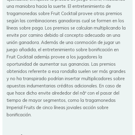
una maniobra hacia la suerte. El entretenimiento de
tragamonedas sobre Fruit Cocktail provee otras premios
según las combinaciones ganadoras cual se formen en los
líneas sobre paga. Los premios se calculan multiplicando la
envite por camino debido al concepto adecuado an una
unión ganadora. Además de una conmoción de jugar un
juego añadida, el entretenimiento sobre bonificación en
Fruit Cocktail ademí¡s provee a los jugadores la
oportunidad de aumentar sus ganancias. Las premios
obtenidos referente a esa rondalla suelen ser más grandes
y no ha transpirado podrían insertar multiplicadores sobre
apuestas indumentarias créditos adicionales. En caso de
que hace dicho envite alrededor del nâº con el pasar del
tiempo de mayor segmentos, como la tragamonedas
Imperial Fruits de cinco líneas joviales acción sobre
bonificación.