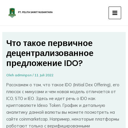
Lewati
MAIN
ke
MEN
konten
Что такое первичное
децентрализованное
предложение IDO?
Oleh
adminpsn
/
11 Juli 2022
Расскажем о том, что такое IDO (Initial Dex Offering), его
плюсах с минусами и чем новая модель отличается от
ICO, STO и IEO. Здесь не идет речь о IDO как
криптовалюте Idexo Token. График и детальную
аналитику данной валюты вы можете посмотреть на
сайте coinmarketcap. Например, некоторые платформы
работают только с верифицированными