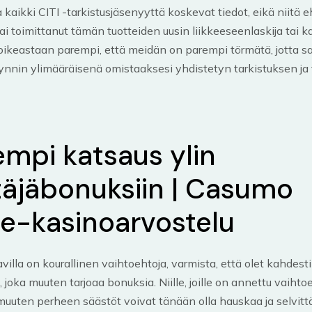
 kaikki CITI -tarkistusjäsenyyttä koskevat tiedot, eikä niitä e
tai toimittanut tämän tuotteiden uusin liikkeeseenlaskija tai k
oikeastaan ​​parempi, että meidän on parempi törmätä, jotta
nnin ylimääräisenä omistaaksesi yhdistetyn tarkistuksen ja 
empi katsaus ylin
ttäjäbonuksiin | Casumo
ne-kasinoarvostelu
villa on kourallinen vaihtoehtoja, varmista, että olet kahdesti
, joka muuten tarjoaa bonuksia. Niille, joille on annettu vaihto
 muuten perheen säästöt voivat tänään olla hauskaa ja selvit