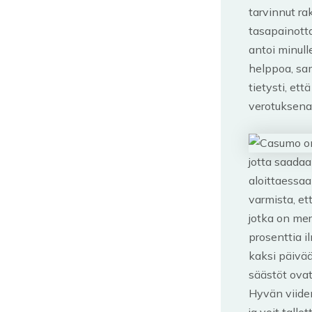
tarvinnut ra
tasapainotta
antoi minull
helppoa, sa
tietysti, ett
verotuksena
jotta saadaa
aloittaessa
varmista, ett
jotka on mer
prosenttia il
kaksi päivää
säästöt ovat 
Hyvän viide
ja voit talle