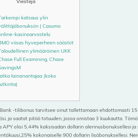
Viestejä
Tarkempi katsaus ylin
välittäjäbonuksiin | Casumo
online-kasinoarvostelu
BMO viisas hyveperheen säästöt
Taloudellinen ylimääräinen UKK
Chase Full Examining, Chase
SavingsM
Jatka lainanantajaa (koko
tutkinta)
Bank -tilibonus tarvitsee sinut tallettamaan ehdottomasti 15
si, ja saatat pitää totuuden, jossa omistaa 3 kuukautta. Tämä 
a APY olisi 5,44% kaksisadan dollarin alennusbonuksellesi ja
täkuusi,25% kokonaiselle 900 dollarin lisäbonuksellesi.
Ner