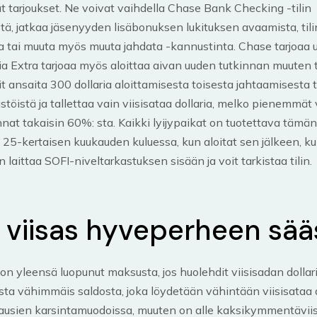
 tarjoukset. Ne voivat vaihdella Chase Bank Checking -tilin
tä, jatkaa jäsenyyden lisäbonuksen lukituksen avaamista, tili
a tai muuta myös muuta jahdata -kannustinta. Chase tarjoaa 
a Extra tarjoaa myös aloittaa aivan uuden tutkinnan muuten tar
 ansaita 300 dollaria aloittamisesta toisesta jahtaamisesta t
töistä ja tallettaa vain viisisataa dollaria, melko pienemmät
nnat takaisin 60%: sta. Kaikki lyijypaikat on tuotettava tämän
25-kertaisen kuukauden kuluessa, kun aloitat sen jälkeen, k
laittaa SOFI-niveltarkastuksen sisään ja voit tarkistaa tilin.
viisas hyveperheen sää
on yleensä luopunut maksusta, jos huolehdit viisisadan dollar
sta vähimmäis saldosta, joka löydetään vähintään viisisataa d
ausien karsintamuodoissa, muuten on alle kaksikymmentäviis