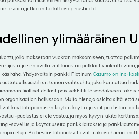
ain asioita, jotka on harkittava perustiedot.
udellinen ylimääräinen 
ortti, jolla maksetaan vuokran maksamiseen, tuottaa palkint
n sijasta, ja sen avulla voit lunastaa palkkiot vuokrattavana, j
 käsiraha. Yhdysvaltain pankki Platinum
Casumo online-kasi
luuttateollisuustili on toinen vaihtoehto, joka kannattaa harki
raamaan liialliset dollarit pois sekkitililtä saadakseen takai
n organisaation hallussaan. Muita hienoja asioita siitä, että 
livat käyttötapaamisen käytön käyttö, ja voit puolustaa puolu
ä vastuu -puolustus ei ole vastuu, ja myös kyvyn lukita korttins
ng -sovellus ja käytät useita pankkilaitoksia ja pankkiautom
sempia etuja. Perhesäästöbonukset ovat mukava hurraa, mutt