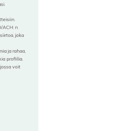
si.
teisiin.
ID/ACH: n
iirtoa, joka
mia ja rahaa,
a profiilia.
jossa voit