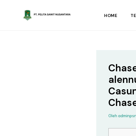
Lewati
ke
HOME
T
konten
Chase
alenn
Casum
Chase
Oleh
adminps