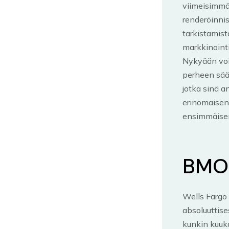
viimeisimmät
renderöinnis
tarkistamist
markkinointi
Nykyään voit
perheen sääs
jotka sinä a
erinomaisen 
ensimmäisen 
BMO 
Wells Fargo 
absoluuttise
kunkin kuuk