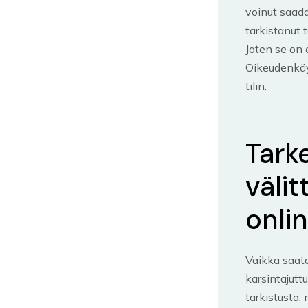
voinut saada
tarkistanut 
Joten se on 
Oikeudenkäy
tilin.
Tark
väli
onli
Vaikka saata
karsintajuttu
tarkistusta,