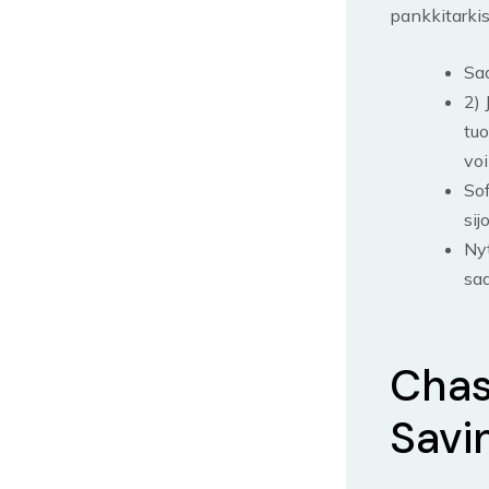
pankkitarkis
Saa
2) 
tuo
voi
Sof
sij
Nyt
saa
Chas
Savi