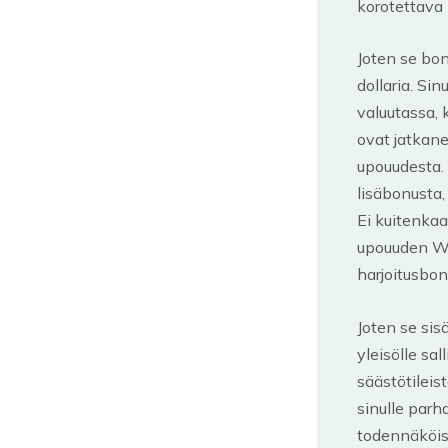
korotettava 
Joten se bon
dollaria. Si
valuutassa, 
ovat jatkane
upouudesta.
lisäbonusta,
Ei kuitenkaa
upouuden We
harjoitusbo
Joten se sis
yleisölle s
säästötileis
sinulle parh
todennäköis