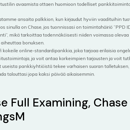
tustilin avaamista ottaen huomioon todelliset pankkitoiminta
tamme ansaita palkkion, kun kirjaudut hyviin vaadituihin tuot
Jos sinulla on Chase, jos tuonnissasi on toimintahäiriö ”PPD 
nti”, mikä tarkoittaa todennäköisesti niiden voimassa olevaa s
 aiheuttaa bonuksen.
i kokeile online-standardipankkia, joka tarjoaa erilaisia ​​ongel
oitustoimintoja, ja voit antaa korkeimpien tarjousten ja voit tutki
 useista pankkiyhtiöistä tekee varhaisen suoran talletuksen, 
da talouttasi jopa kaksi päivää aikaisemmin.
e Full Examining, Chase
ngsM