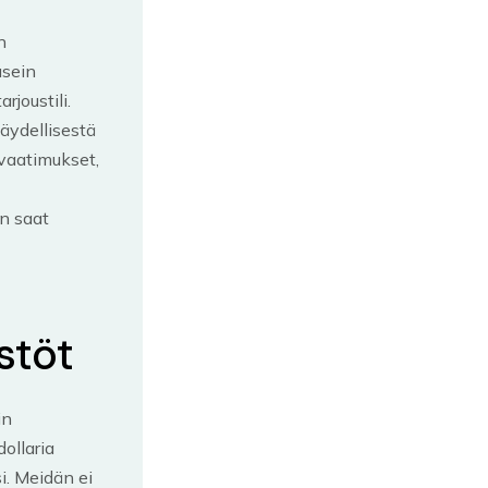
n
usein
joustili.
äydellisestä
 vaatimukset,
un saat
stöt
in
ollaria
i. Meidän ei