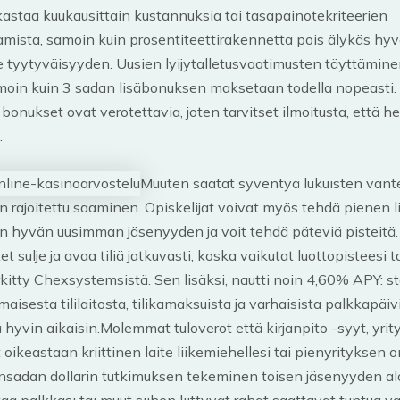
kastaa kuukausittain kustannuksia tai tasapainotekriteerien
mista, samoin kuin prosentiteettirakennetta pois älykäs hyv
e tyytyväisyyden. Uusien lyijytalletusvaatimusten täyttämine
moin kuin 3 sadan lisäbonuksen maksetaan todella nopeasti.
ä bonukset ovat verotettavia, joten tarvitset ilmoitusta, että he
.
Muuten saatat syventyä lukuisten vante
n rajoitettu saaminen. Opiskelijat voivat myös tehdä pienen
an hyvän uusimman jäsenyyden ja voit tehdä päteviä pisteitä
et sulje ja avaa tiliä jatkuvasti, koska vaikutat luottopisteesi ta
kitty Chexsystemsistä. Sen lisäksi, nautti noin 4,60% APY: s
maisesta tililaitosta, tilikamaksuista ja varhaisista palkkapäiv
 hyvin aikaisin.Molemmat tuloverot että kirjanpito -syyt, yri
oikeastaan ​​kriittinen laite liikemiehellesi tai pienyrityksen o
nsadan dollarin tutkimuksen tekeminen toisen jäsenyyden al
ttaa palkkasi tai muut siihen liittyvät rahat saattavat tuntua v