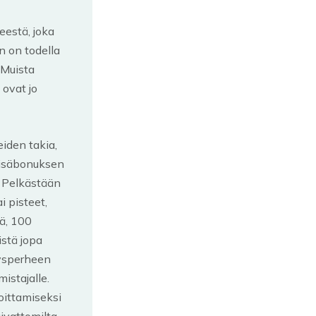
eestä, joka
n on todella
 Muista
 ovat jo
iden takia,
 lisäbonuksen
. Pelkästään
i pisteet,
tä, 100
istä jopa
tysperheen
mistajalle.
oittamiseksi
aivattomilta,