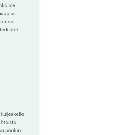
hkä ole
auppias.
 saamme
tarkistat
 kuljeskella
ehtoista
tää pankin