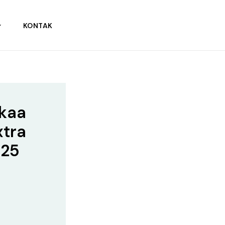
KONTAK
tkaa
xtra
025