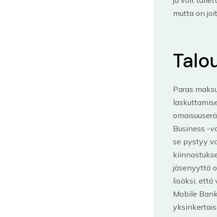
mutta on joit
Talo
Paras maksuk
laskuttamise
omaisuuserä
Business -va
se pystyy va
kiinnostukse
jäsenyyttä o
lisäksi, ett
Mobile Banki
yksinkertai