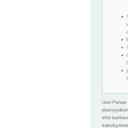
Uusi Pursue 
jäsenyydestä
että tuottav
kaksikymmen