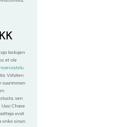
UKK
oja laskujen
os et ole
noarvostelu
ta. Viitaten
sin suurimman
sen
stusta, sen
a. Uusi Chase
aatteja ovat
a onko sinun