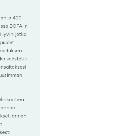
 on jo 400
dessa BOFA: n
Hyvin, jotka
 puolet
lmoituksen
o säästötili.
ansaitaksesi
a uusimman
linkorttien
otannon
ukset, annan
on
sesti