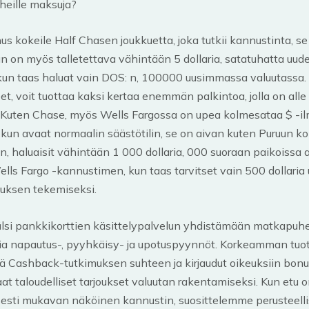
heille maksuja?
us kokeile Half Chasen joukkuetta, joka tutkii kannustinta, se
nun on myös talletettava vähintään 5 dollaria, satatuhatta uu
kun taas haluat vain DOS: n, 100000 uusimmassa valuutassa. 
et, voit tuottaa kaksi kertaa enemmän palkintoa, jolla on alle
 Kuten Chase, myös Wells Fargossa on upea kolmesataa $ -i
 kun avaat normaalin säästötilin, se on aivan kuten Puruun kok
n, haluaisit vähintään 1 000 dollaria, 000 suoraan paikoissa 
lls Fargo -kannustimen, kun taas tarvitset vain 500 dollari
nuksen tekemiseksi.
älsi pankkikorttien käsittelypalvelun yhdistämään matkapuhe
allia napautus-, pyyhkäisy- ja upotuspyynnöt. Korkeamman tu
tä Cashback-tutkimuksen suhteen ja kirjaudut oikeuksiin bon
aat taloudelliset tarjoukset valuutan rakentamiseksi. Kun etu 
esti mukavan näköinen kannustin, suosittelemme perusteelli