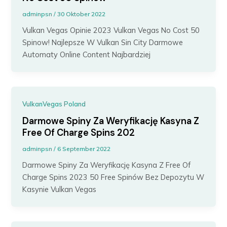
adminpsn
/
30 Oktober 2022
Vulkan Vegas Opinie 2023 Vulkan Vegas No Cost 50
Spinow! Najlepsze W Vulkan Sin City Darmowe
Automaty Online Content Najbardziej
VulkanVegas Poland
Darmowe Spiny Za Weryfikację Kasyna Z
Free Of Charge Spins 202
adminpsn
/
6 September 2022
Darmowe Spiny Za Weryfikację Kasyna Z Free Of
Charge Spins 2023 50 Free Spinów Bez Depozytu W
Kasynie Vulkan Vegas