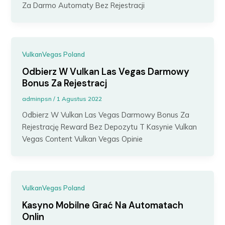
Za Darmo Automaty Bez Rejestracji
VulkanVegas Poland
Odbierz W Vulkan Las Vegas Darmowy
Bonus Za Rejestracj
adminpsn
/
1 Agustus 2022
Odbierz W Vulkan Las Vegas Darmowy Bonus Za
Rejestrację Reward Bez Depozytu T Kasynie Vulkan
Vegas Content Vulkan Vegas Opinie
VulkanVegas Poland
Kasyno Mobilne Grać Na Automatach
Onlin