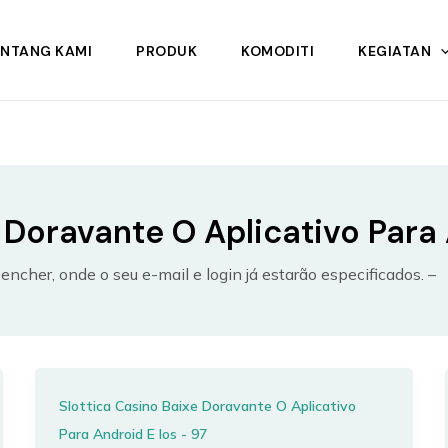
ENTANG KAMI
PRODUK
KOMODITI
KEGIATAN
 Doravante O Aplicativo Para 
ncher, onde o seu e-mail e login já estarão especificados. –
Slottica Casino Baixe Doravante O Aplicativo
Para Android E Ios - 97