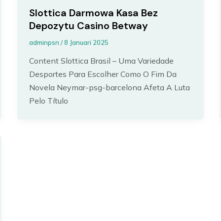
Slottica Darmowa Kasa Bez
Depozytu Casino Betway
adminpsn
/
8 Januari 2025
Content Slottica Brasil – Uma Variedade
Desportes Para Escolher Como O Fim Da
Novela Neymar-psg-barcelona Afeta A Luta
Pelo Título