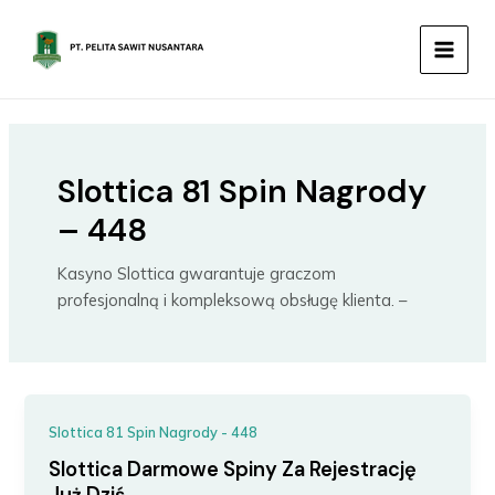
Lewati
MAIN
ke
MEN
konten
Slottica 81 Spin Nagrody
– 448
Kasyno Slottica gwarantuje graczom
profesjonalną i kompleksową obsługę klienta. –
Slottica 81 Spin Nagrody - 448
Slottica Darmowe Spiny Za Rejestrację