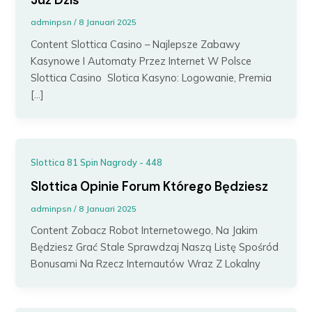
Już Dziś
adminpsn
/
8 Januari 2025
Content Slottica Casino – Najlepsze Zabawy
Kasynowe I Automaty Przez Internet W Polsce
Slottica Casino ️ Slotica Kasyno: Logowanie, Premia
[…]
Slottica 81 Spin Nagrody - 448
Slottica Opinie Forum Którego Będziesz
adminpsn
/
8 Januari 2025
Content Zobacz Robot Internetowego, Na Jakim
Będziesz Grać Stale Sprawdzaj Naszą Listę Spośród
Bonusami Na Rzecz Internautów Wraz Z Lokalny