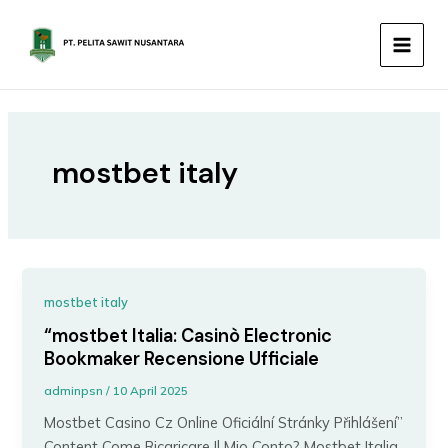
Lewati
MAIN
ke
MEN
konten
mostbet italy
mostbet italy
“mostbet Italia: Casinò Electronic
Bookmaker Recensione Ufficiale
adminpsn
/
10 April 2025
Mostbet Casino Cz Online Oficiální Stránky Přihlášení”
Content Come Ricaricare Il Mio Conto? Mostbet Italia