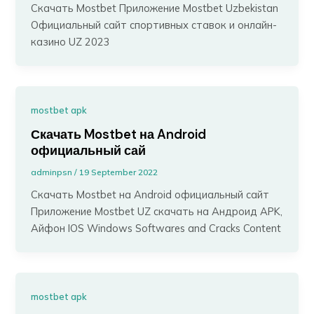
Скачать Mostbet Приложение Mostbet Uzbekistan
Официальный сайт спортивных ставок и онлайн-
казино UZ 2023
mostbet apk
Скачать Mostbet на Android
официальный сай
adminpsn
/
19 September 2022
Скачать Mostbet на Android официальный сайт
Приложение Mostbet UZ скачать на Андроид APK,
Айфон IOS Windows Softwares and Cracks Content
mostbet apk