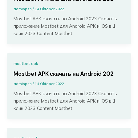
adminpsn
/
14 Oktober 2022
Mostbet APK скачать на Android 2023 Скачать
приложение Mostbet для Android APK и iOS в 1
клик 2023 Content Mostbet
mostbet apk
Mostbet APK скачать на Android 202
adminpsn
/
14 Oktober 2022
Mostbet APK скачать на Android 2023 Скачать
приложение Mostbet для Android APK и iOS в 1
клик 2023 Content Mostbet