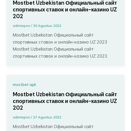
Mostbet Uzbekistan Официальный сайт
спортивных ставок и онлайн-казино UZ
202
adminpsn
/
30 Agustus 2022
Mostbet Uzbekistan Официальный сайт
спортивных ставок и онлайн-казино UZ 2023
Mostbet Uzbekistan Официальный сайт
спортивных ставок и онлайн-казино UZ 2023
mostbet apk
Mostbet Uzbekistan Официальный сайт
спортивных ставок и онлайн-казино UZ
202
adminpsn
/
27 Agustus 2022
Mostbet Uzbekistan Официальный сайт