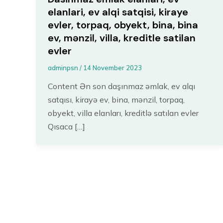
elanlari, ev alqi satqisi, kiraye
evler, torpaq, obyekt, bina, bina
ev, mənzil, villa, kreditle satilan
evler
adminpsn
/
14 November 2023
Content Ən son daşınmaz əmlak, ev alqı
satqısı, kirayə ev, bina, mənzil, torpaq,
obyekt, villa elanları, kreditlə satılan evler
Qısaca […]