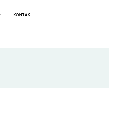
KONTAK