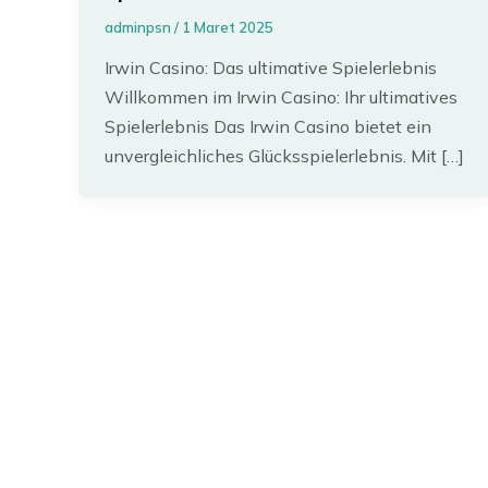
adminpsn
/
1 Maret 2025
Irwin Casino: Das ultimative Spielerlebnis
Willkommen im Irwin Casino: Ihr ultimatives
Spielerlebnis Das Irwin Casino bietet ein
unvergleichliches Glücksspielerlebnis. Mit […]