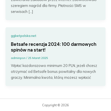
szeregiem nagród dla firmy. Płatności SMS w
serwisach […]
ggbetpolska.net
Betsafe recenzja 2024: 100 darmowych
spinów na start!
adminpsn
/
25 Maret 2025
Wpłać każdorazowo minimum 20 PLN, jeżeli chcesz
otrzymać od Betsafe bonus powitalny dla nowych
graczy. Minimalna kwota, którą możesz wpłacić
Copyright © 2026