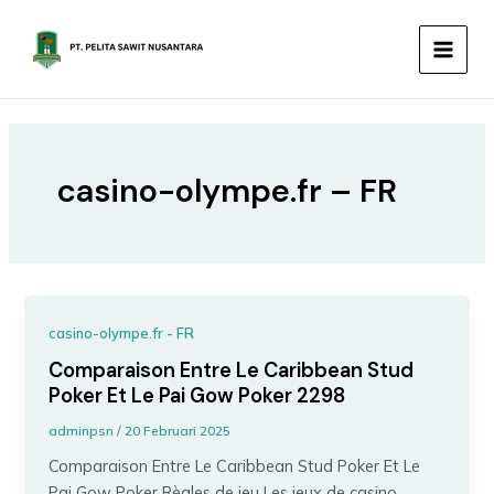
Lewati
MAIN
ke
MEN
konten
casino-olympe.fr – FR
casino-olympe.fr - FR
Comparaison Entre Le Caribbean Stud
Poker Et Le Pai Gow Poker 2298
adminpsn
/
20 Februari 2025
Comparaison Entre Le Caribbean Stud Poker Et Le
Pai Gow Poker Règles de jeu Les jeux de casino