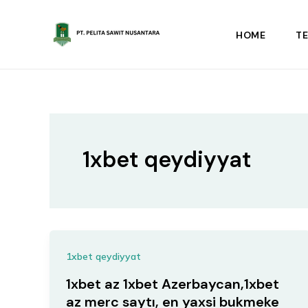
Lewati
ke
HOME
T
konten
1xbet qeydiyyat
1xbet qeydiyyat
1xbet az 1xbet Azerbaycan,1xbet
az merc saytı, en yaxsi bukmeke