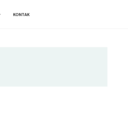
KONTAK