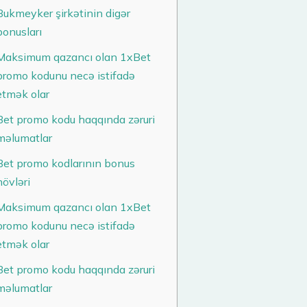
Bukmeyker şirkətinin digər
bonusları
Maksimum qazancı olan 1xBet
promo kodunu necə istifadə
etmək olar
Bet promo kodu haqqında zəruri
məlumatlar
Bet promo kodlarının bonus
növləri
Maksimum qazancı olan 1xBet
promo kodunu necə istifadə
etmək olar
Bet promo kodu haqqında zəruri
məlumatlar