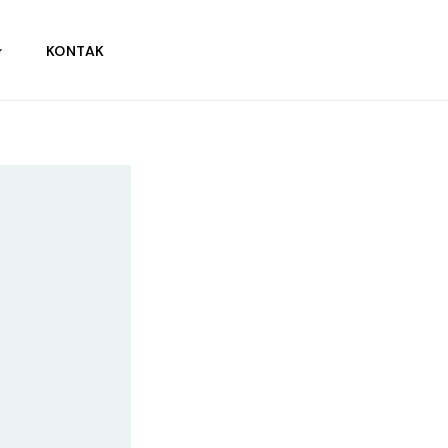
KONTAK