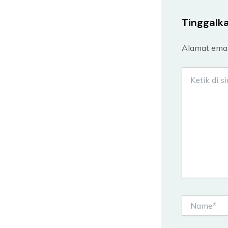
Tinggalk
Alamat emai
Ketik
di
sini..
Name*