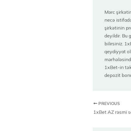
Mərc şirkəti
necə istifad
şirkətinin p
deyildir. Bu
bilirsiniz. 
qeydiyyat ol
mərhələsində
1xBet-in təkl
depozit bon
PREVIOUS