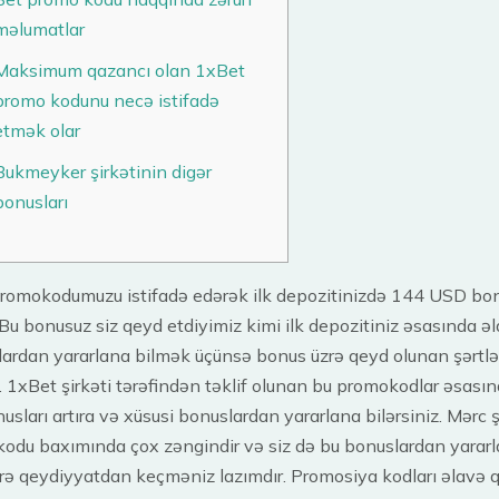
məlumatlar
Maksimum qazancı olan 1xBet
promo kodunu necə istifadə
etmək olar
Bukmeyker şirkətinin digər
bonusları
 promokodumuzu istifadə edərək ilk depozitinizdə 144 USD bo
 Bu bonusuz siz qeyd etdiyimiz kimi ilk depozitiniz əsasında əl
ardan yararlana bilmək üçünsə bonus üzrə qeyd olunan şərtlə
ir. 1xBet şirkəti tərəfindən təklif olunan bu promokodlar əsasın
nusları artıra və xüsusi bonuslardan yararlana bilərsiniz. Mərc 
odu baxımında çox zəngindir və siz də bu bonuslardan yarar
rə qeydiyyatdan keçməniz lazımdır. Promosiya kodları əlavə 