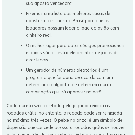
sua aposta vencedora.
Fizemos uma lista das melhores casas de
apostas e cassinos do Brasil para que os
jogadores possam jogar o jogo do avião com
dinheiro real.
O melhor lugar para obter códigos promocionais
e bônus são os estabelecimentos de jogos de
azar legais.
Um gerador de números aleatórios é um
programa que funciona de acordo com um
determinado algoritmo e determina qual a
combinação que irá aparecer no ecrã.
Cada quarto wild coletado pelo jogador reinicia as
rodadas grátis, no entanto, a rodada pode ser reiniciada
no máximo três vezes. O peixe no anzol é um símbolo de
dispersão que concede acesso a rodadas grátis se houver
pelo menos três desses símbolos. Este lindo jogo tem uma