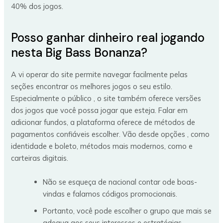
40% dos jogos.
Posso ganhar dinheiro real jogando
nesta Big Bass Bonanza?
A vi operar do site permite navegar facilmente pelas
seções encontrar os melhores jogos o seu estilo.
Especialmente o público , o site também oferece versões
dos jogos que você possa jogar que esteja. Falar em
adicionar fundos, a plataforma oferece de métodos de
pagamentos confiáveis escolher. Vão desde opções , como
identidade e boleto, métodos mais modernos, como e
carteiras digitais.
Não se esqueça de nacional contar ode boas-
vindas e falamos códigos promocionais.
Portanto, você pode escolher o grupo que mais se
adequa aos seus interesses e estratégias.