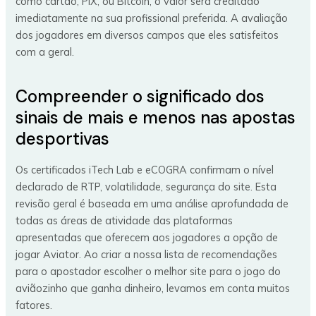
como cartão, PIX, ou Bitcoin, o valor será creditado
imediatamente na sua profissional preferida. A avaliação
dos jogadores em diversos campos que eles satisfeitos
com a geral.
Compreender o significado dos
sinais de mais e menos nas apostas
desportivas
Os certificados iTech Lab e eCOGRA confirmam o nível
declarado de RTP, volatilidade, segurança do site. Esta
revisão geral é baseada em uma análise aprofundada de
todas as áreas de atividade das plataformas
apresentadas que oferecem aos jogadores a opção de
jogar Aviator. Ao criar a nossa lista de recomendações
para o apostador escolher o melhor site para o jogo do
aviãozinho que ganha dinheiro, levamos em conta muitos
fatores.