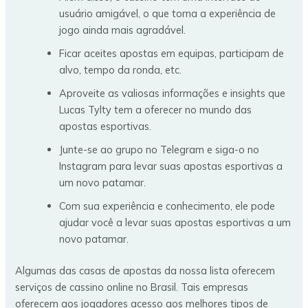
usuário amigável, o que torna a experiência de
jogo ainda mais agradável.
Ficar aceites apostas em equipas, participam de
alvo, tempo da ronda, etc.
Aproveite as valiosas informações e insights que
Lucas Tylty tem a oferecer no mundo das
apostas esportivas.
Junte-se ao grupo no Telegram e siga-o no
Instagram para levar suas apostas esportivas a
um novo patamar.
Com sua experiência e conhecimento, ele pode
ajudar você a levar suas apostas esportivas a um
novo patamar.
Algumas das casas de apostas da nossa lista oferecem
serviços de cassino online no Brasil. Tais empresas
oferecem aos jogadores acesso aos melhores tipos de