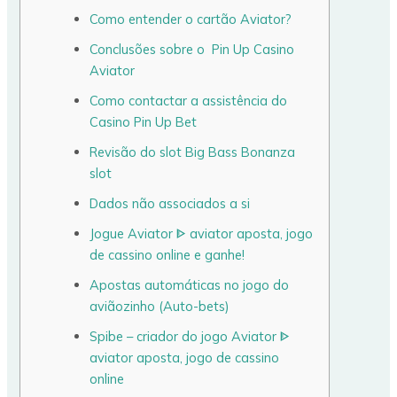
Como entender o cartão Aviator?
Conclusões sobre o Pin Up Casino
Aviator
Como contactar a assistência do
Casino Pin Up Bet
Revisão do slot Big Bass Bonanza
slot
Dados não associados a si
Jogue Aviator ᐈ aviator aposta, jogo
de cassino online e ganhe!
Apostas automáticas no jogo do
aviãozinho (Auto-bets)
Spibe – criador do jogo Aviator ᐈ
aviator aposta, jogo de cassino
online