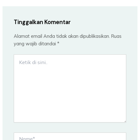
Tinggalkan Komentar
Alamat email Anda tidak akan dipublikasikan.
Ruas
yang wajib ditandai
*
Ketik
di
sini..
Name*