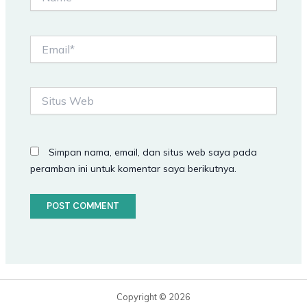
Email*
Situs
Web
Simpan nama, email, dan situs web saya pada
peramban ini untuk komentar saya berikutnya.
Copyright © 2026