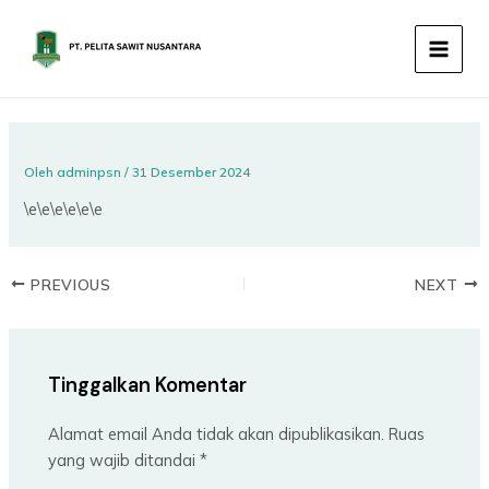
Lewati
MAIN
ke
MEN
konten
Oleh
adminpsn
/
31 Desember 2024
\e\e\e\e\e\e
PREVIOUS
NEXT
Tinggalkan Komentar
Alamat email Anda tidak akan dipublikasikan.
Ruas
yang wajib ditandai
*