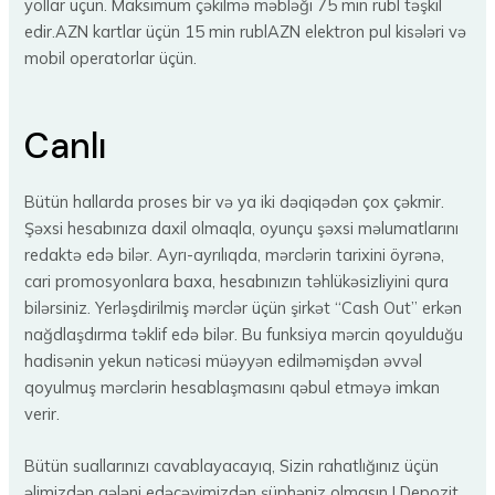
yollar üçün. Maksimum çəkilmə məbləği 75 min rubl təşkil
edir.AZN kartlar üçün 15 min rublAZN elektron pul kisələri və
mobil operatorlar üçün.
Canlı
Bütün hallarda proses bir və ya iki dəqiqədən çox çəkmir.
Şəxsi hesabınıza daxil olmaqla, oyunçu şəxsi məlumatlarını
redaktə edə bilər. Ayrı-ayrılıqda, mərclərin tarixini öyrənə,
cari promosyonlara baxa, hesabınızın təhlükəsizliyini qura
bilərsiniz. Yerləşdirilmiş mərclər üçün şirkət “Cash Out” erkən
nağdlaşdırma təklif edə bilər. Bu funksiya mərcin qoyulduğu
hadisənin yekun nəticəsi müəyyən edilməmişdən əvvəl
qoyulmuş mərclərin hesablaşmasını qəbul etməyə imkan
verir.
Bütün suallarınızı cavablayacayıq, Sizin rahatlığınız üçün
əlimizdən gələni edəcəyimizdən şüphəniz olmasın ! Depozit