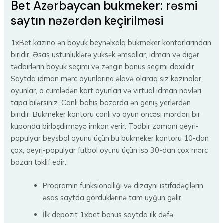
Bet Azərbaycan bukmeker: rəsmi
saytın nəzərdən keçirilməsi
1xBet kazino ən böyük beynəlxalq bukmeker kontorlarından
biridir. Əsas üstünlüklərə yüksək əmsallar, idman və digər
tədbirlərin böyük seçimi və zəngin bonus seçimi daxildir.
Saytda idman mərc oyunlarına əlavə olaraq siz kazinolar,
oyunlar, o cümlədən kart oyunları və virtual idman növləri
tapa bilərsiniz. Canlı bahis bazarda ən geniş yerlərdən
biridir. Bukmeker kontoru canlı və oyun öncəsi mərcləri bir
kuponda birləşdirməyə imkan verir. Tədbir zamanı qeyri-
populyar beysbol oyunu üçün bu bukmeker kontoru 10-dan
çox, qeyri-populyar futbol oyunu üçün isə 30-dan çox mərc
bazarı təklif edir.
Proqramın funksionallığı və dizaynı istifadəçilərin
əsas saytda gördüklərinə tam uyğun gəlir.
İlk depozit 1xbet bonus saytda ilk dəfə