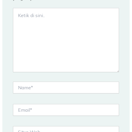
Ketik
di
sini..
Name*
Email*
Situs