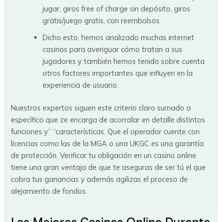
jugar, giros free of charge sin depósito, giros
gratis/juego gratis, con reembolsos.
Dicho esto, hemos analizado muchas internet
casinos para averiguar cómo tratan a sus
jugadores y también hemos tenido sobre cuenta
otros factores importantes que influyen en la
experiencia de usuario.
Nuestros expertos siguen este criterio claro sumado a
específico que ze encarga de acorralar en detalle distintos
funciones y” “características. Que el operador cuente con
licencias como las de la MGA o una UKGC es una garantía
de protección. Verificar tu obligación en un casino online
tiene una gran ventaja de que te aseguras de ser tú el que
cobra tus ganancias y además agilizas el proceso de
alejamiento de fondos.