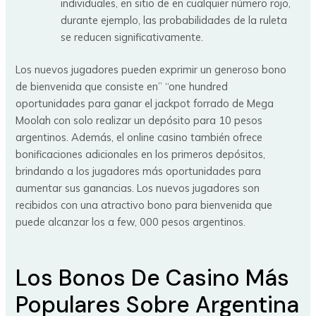
individuales, en sitio de en cualquier número rojo,
durante ejemplo, las probabilidades de la ruleta
se reducen significativamente.
Los nuevos jugadores pueden exprimir un generoso bono
de bienvenida que consiste en” “one hundred
oportunidades para ganar el jackpot forrado de Mega
Moolah con solo realizar un depósito para 10 pesos
argentinos. Además, el online casino también ofrece
bonificaciones adicionales en los primeros depósitos,
brindando a los jugadores más oportunidades para
aumentar sus ganancias. Los nuevos jugadores son
recibidos con una atractivo bono para bienvenida que
puede alcanzar los a few, 000 pesos argentinos.
Los Bonos De Casino Más
Populares Sobre Argentina