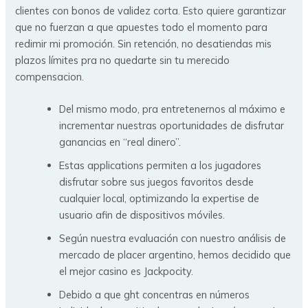
clientes con bonos de validez corta. Esto quiere garantizar
que no fuerzan a que apuestes todo el momento para
redimir mi promoción. Sin retención, no desatiendas mis
plazos límites pra no quedarte sin tu merecido
compensacion.
Del mismo modo, pra entretenernos al máximo e
incrementar nuestras oportunidades de disfrutar
ganancias en “real dinero”.
Estas applications permiten a los jugadores
disfrutar sobre sus juegos favoritos desde
cualquier local, optimizando la expertise de
usuario afin de dispositivos móviles.
Según nuestra evaluación con nuestro análisis de
mercado de placer argentino, hemos decidido que
el mejor casino es Jackpocity.
Debido a que ght concentras en números