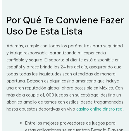
Por Qué Te Conviene Fazer
Uso De Esta Lista
Además, cumple con todos los parámetros para seguridad
y intriga responsable, garantizando mi experiencia
confiable y segura. El soporte al cliente está disponible en
español y ofrece brinda las 24 hrs del día, asegurando que
todas todas las inquietudes sean atendidas de manera
oportuna. Betsson es algun casino americano que incluye
una gran reputación global, ahora accesible en México. Con
más de a couple of, 000 juegos en su catálogo, destina un
abanico amplio de temas con estilos, desde tragamonedas
hasta apuestas deportivas en vivo
casino online dinero real
.
Entre los mejores proveedores de juegos para
estas aplicaciones se encuentran Betsoft, Playson,