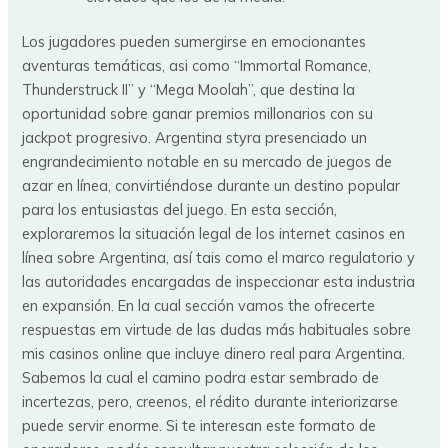
Los jugadores pueden sumergirse en emocionantes
aventuras temáticas, asi como “Immortal Romance,
Thunderstruck II” y “Mega Moolah”, que destina la
oportunidad sobre ganar premios millonarios con su
jackpot progresivo. Argentina styra presenciado un
engrandecimiento notable en su mercado de juegos de
azar en línea, convirtiéndose durante un destino popular
para los entusiastas del juego. En esta sección,
exploraremos la situación legal de los internet casinos en
línea sobre Argentina, así tais como el marco regulatorio y
las autoridades encargadas de inspeccionar esta industria
en expansión. En la cual sección vamos the ofrecerte
respuestas em virtude de las dudas más habituales sobre
mis casinos online que incluye dinero real para Argentina.
Sabemos la cual el camino podra estar sembrado de
incertezas, pero, creenos, el rédito durante interiorizarse
puede servir enorme. Si te interesan este formato de