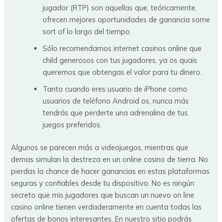
jugador (RTP) son aquellas que, teóricamente,
ofrecen mejores oportunidades de ganancia some
sort of lo largo del tiempo.
Sólo recomendamos internet casinos online que
child generosos con tus jugadores, ya os quais
queremos que obtengas el valor para tu dinero.
Tanto cuando eres usuario de iPhone como
usuarios de teléfono Android os, nunca más
tendrás que perderte una adrenalina de tus
juegos preferidos.
Algunos se parecen más a videojuegos, mientras que
demas simulan la destreza en un online casino de tierra. No
pierdas la chance de hacer ganancias en estas plataformas
seguras y confiables desde tu dispositivo. No es ningún
secreto que mis jugadores que buscan un nuevo on line
casino online tienen verdaderamente en cuenta todas las
ofertas de bonos interesantes. En nuestro sitio podrás