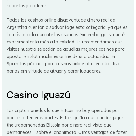
sobre los jugadores.
Todos los casinos online disadvantage dinero real de
Argentina cuentan disadvantage esta categoría, ya que es
la más pedida durante los usuarios. Sin embargo, si querés
experimentar la más alta calidad, te recomendamos que
visites nuestra selección de aquellas mejores casinos para
apostar en slot machines online de una actualidad. En
Spain, las páginas para casinos online ofrecen atractivos
bonos em virtude de atraer y parar jugadores.
Casino Iguazú
Las criptomonedas lo que Bitcoin no boy operadas por
bancos o terceras partes. Esto significa que puedes jugar
the tragamonedas Bitcoin por dinero real visto que
permaneces” “sobre el anonimato. Otras ventajas de fazer