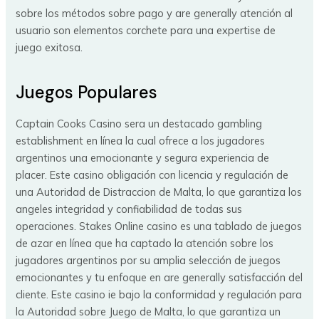
sobre los métodos sobre pago y are generally atención al
usuario son elementos corchete para una expertise de
juego exitosa.
Juegos Populares
Captain Cooks Casino sera un destacado gambling
establishment en línea la cual ofrece a los jugadores
argentinos una emocionante y segura experiencia de
placer. Este casino obligación con licencia y regulación de
una Autoridad de Distraccion de Malta, lo que garantiza los
angeles integridad y confiabilidad de todas sus
operaciones. Stakes Online casino es una tablado de juegos
de azar en línea que ha captado la atención sobre los
jugadores argentinos por su amplia selección de juegos
emocionantes y tu enfoque en are generally satisfacción del
cliente. Este casino ie bajo la conformidad y regulación para
la Autoridad sobre Juego de Malta, lo que garantiza un