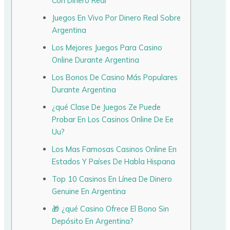
Con Dinero Real
Juegos En Vivo Por Dinero Real Sobre
Argentina
Los Mejores Juegos Para Casino
Online Durante Argentina
Los Bonos De Casino Más Populares
Durante Argentina
¿qué Clase De Juegos Ze Puede
Probar En Los Casinos Online De Ee
Uu?
Los Mas Famosas Casinos Online En
Estados Y Países De Habla Hispana
Top 10 Casinos En Línea De Dinero
Genuine En Argentina
🎁 ¿qué Casino Ofrece El Bono Sin
Depósito En Argentina?