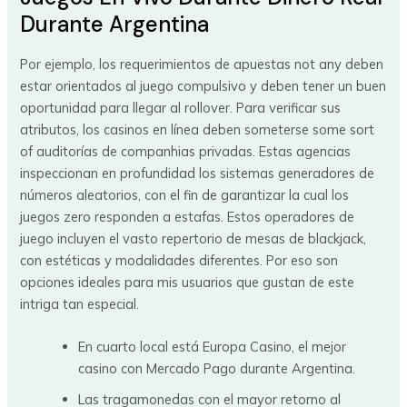
Durante Argentina
Por ejemplo, los requerimientos de apuestas not any deben
estar orientados al juego compulsivo y deben tener un buen
oportunidad para llegar al rollover. Para verificar sus
atributos, los casinos en línea deben someterse some sort
of auditorías de companhias privadas. Estas agencias
inspeccionan en profundidad los sistemas generadores de
números aleatorios, con el fin de garantizar la cual los
juegos zero responden a estafas. Estos operadores de
juego incluyen el vasto repertorio de mesas de blackjack,
con estéticas y modalidades diferentes. Por eso son
opciones ideales para mis usuarios que gustan de este
intriga tan especial.
En cuarto local está Europa Casino, el mejor
casino con Mercado Pago durante Argentina.
Las tragamonedas con el mayor retorno al