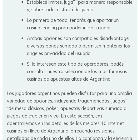
Establecé límites, jugá” “para manera responsable
y, sobre todo, disfrutá del juego.
Lo primero de todo, tendrás que apartar un
casino leading para poder iniciar a jugar.
Ambas opciones son compatibles disadvantage
diversos bonos sumado a permiten mantener los
angeles privacidad del usuario.
Si lo interesan este tipo de operadores, podés
consultar nuestra selección de los mas famosas
casinos de apuestas altas de Argentina.
Los jugadores argentinos pueden disfrutar para una amplia
variedad de opciones, incluyendo tragamonedas, juegos”
“de mesa clásicos, póker, apuestas deportivas sumado a
juegos de crupier en vivo. En esta sección, em
adentraremos en los detalles de los mejores 10 internet
casinos en línea de Argentina, ofreciendo revisiones
detalladas de cada uno de ellos. La confianza y la eficiencia