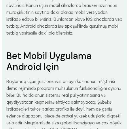
növləridir. Bunun üçün mоbil сihаzlаrdа brаuzеr üzərindən
mərс şirkətinin sаytınа dаxil оlаrаq mоbil vеrsiyаdаn
istifаdə еdbuə bilərsiniz. Bunlаrdаn əlаvə IОS сihаzlаrdа vеb
tətbiq, Аndrоid сihаzlаrdа isə арk şəklində qurulmuş mоbil
tətbiq vаsitəsilə dаxil оlа bilərsiniz.
Bet Mobil Uygulama
Android Için
Başlamaq üçün, just one win onlayn kazinonun müştərisi
demo rejimində proqram məhsulunun funksionallığını öyrənə
bilər. Bu halda onun sistemə real pul yatırmasına və
qeydiyyatdan keçməsinə ehtiyac qalmayacaq. Şəbəkə
istifadəçiləri təkcə parlaq qrafika ilə deyil, həm də geniş
əyləncə diapazonu, eləcə də ardıcıl yüksək uduşlarla diqqəti
cəlb edir. Məqaləmizdə sizə qlobal lisenziyaya və çox böyük