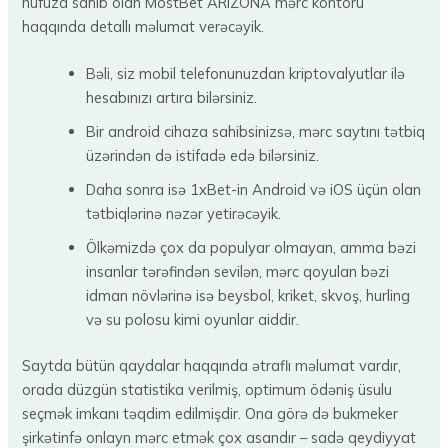
nüfuza sahib olan MostBet ARIZONA mərc kontoru
haqqında detallı məlumat verəcəyik.
Bəli, siz mobil telefonunuzdan kriptovalyutlar ilə
hesabınızı artıra bilərsiniz.
Bir android cihaza sahibsinizsə, mərc saytını tətbiq
üzərindən də istifadə edə bilərsiniz.
Daha sonra isə 1xBet-in Android və iOS üçün olan
tətbiqlərinə nəzər yetirəcəyik.
Ölkəmizdə çox da populyar olmayan, amma bəzi
insanlar tərəfindən sevilən, mərc qoyulan bəzi
idman növlərinə isə beysbol, kriket, skvoş, hurling
və su polosu kimi oyunlar aiddir.
Saytda bütün qaydalar haqqında ətraflı məlumat vardır,
orada düzgün statistika verilmiş, optimum ödəniş üsulu
seçmək imkanı təqdim edilmişdir. Ona görə də bukmeker
şirkətinfə onlayn mərc etmək çox asandır – sadə qeydiyyat