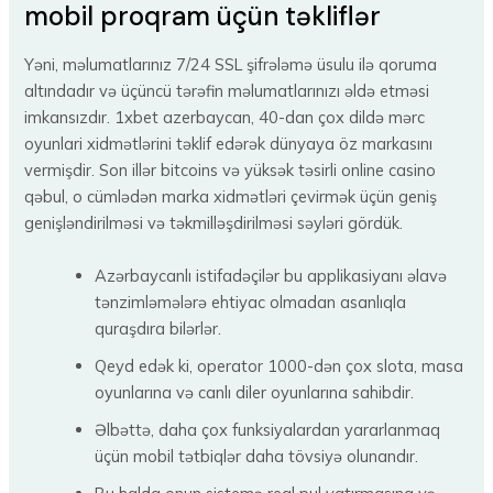
mobil proqram üçün təkliflər
Yəni, məlumatlarınız 7/24 SSL şifrələmə üsulu ilə qoruma
altındadır və üçüncü tərəfin məlumatlarınızı əldə etməsi
imkansızdır. 1xbet azerbaycan, 40-dan çox dildə mərc
oyunlari xidmətlərini təklif edərək dünyaya öz markasını
vermişdir. Son illər bitcoins və yüksək təsirli online casino
qəbul, o cümlədən marka xidmətləri çevirmək üçün geniş
genişləndirilməsi və təkmilləşdirilməsi səyləri gördük.
Azərbaycanlı istifadəçilər bu applikasiyanı əlavə
tənzimləmələrə ehtiyac olmadan asanlıqla
quraşdıra bilərlər.
Qeyd edək ki, operator 1000-dən çox slota, masa
oyunlarına və canlı diler oyunlarına sahibdir.
Əlbəttə, daha çox funksiyalardan yararlanmaq
üçün mobil tətbiqlər daha tövsiyə olunandır.