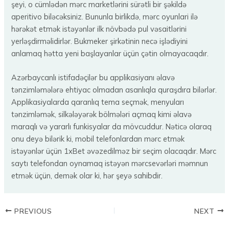
şeyi, o cümlədən mərc marketlərini sürətli bir şəkildə
aperitivo biləcəksiniz. Bununla birlikdə, mərc oyunlari ilə
hərəkət etmək istəyənlər ilk növbədə pul vəsaitlərini
yerləşdirməlidirlər. Bukmeker şirkətinin necə işlədiyini
anlamaq hətta yeni başlayanlar üçün çətin olmayacaqdır.
Azərbaycanlı istifadəçilər bu applikasiyanı əlavə
tənzimləmələrə ehtiyac olmadan asanlıqla quraşdıra bilərlər.
Applikasiyalarda qaranlıq tema seçmək, menyuları
tənzimləmək, silkələyərək bölmələri açmaq kimi əlavə
maraqlı və yararlı funkisyalar da mövcuddur. Nəticə olaraq
onu deyə bilərik ki, mobil telefonlardan mərc etmək
istəyənlər üçün 1xBet əvəzedilməz bir seçim olacaqdır. Mərc
saytı telefondan oynamaq istəyən mərcsevərləri məmnun
etmək üçün, demək olar ki, hər şeyə sahibdir.
PREVIOUS
NEXT