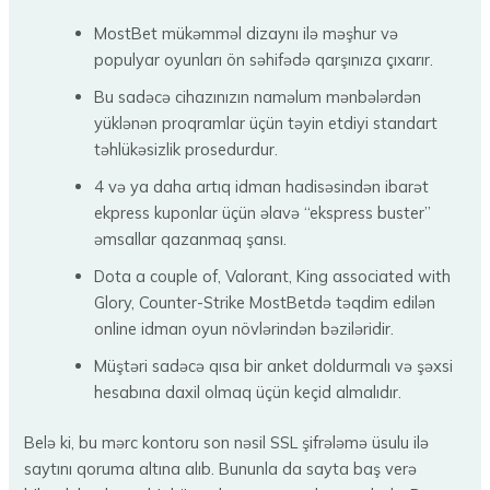
MostBet mükəmməl dizaynı ilə məşhur və
populyar oyunları ön səhifədə qarşınıza çıxarır.
Bu sadəcə cihazınızın naməlum mənbələrdən
yüklənən proqramlar üçün təyin etdiyi standart
təhlükəsizlik prosedurdur.
4 və ya daha artıq idman hadisəsindən ibarət
ekpress kuponlar üçün əlavə “ekspress buster”
əmsallar qazanmaq şansı.
Dota a couple of, Valorant, King associated with
Glory, Counter-Strike MostBetdə təqdim edilən
online idman oyun növlərindən bəziləridir.
Müştəri sadəcə qısa bir anket doldurmalı və şəxsi
hesabına daxil olmaq üçün keçid almalıdır.
Belə ki, bu mərc kontoru son nəsil SSL şifrələmə üsulu ilə
saytını qoruma altına alıb. Bununla da sayta baş verə