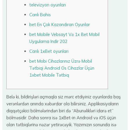
televizyon oyunları
Canlı Bahis
bet En Çok Kazandıran Oyunlar
bet Mobile Vebsayt Və 1x Bet Mobil
Uygulama Indir 202
Canlı 1xBet oyunları
bet Mobi Cihazlarınız Üzrə Mobil
Tətbiqi Android Os Cihazlar Üçün
1xbet Mobile Tətbiq
Belə ki, bildirişləri açmaqla siz mərc etdiyiniz oyunlarda baş
verənlərdən anında xəbərdar ola bilirsiniz. Applikasiyaların
diqqətçəkici bölmələrindən biri də “Abunəlikləri idarə et”
bölməsidir. Daha sonra isə 1xBet-in Android və iOS üçün
olan tətbiqlərinə nəzər yetirəcəyik. Yazımızın sonunda isə