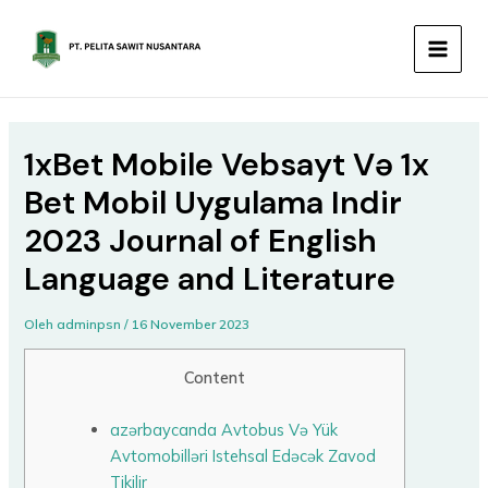
Lewati
MAIN
ke
MEN
konten
1xBet Mobile Vebsayt Və 1x
Bet Mobil Uygulama Indir
2023 Journal of English
Language and Literature
Oleh
adminpsn
/
16 November 2023
Content
​azərbaycanda Avtobus Və Yük
Avtomobilləri Istehsal Edəcək Zavod
Tikilir