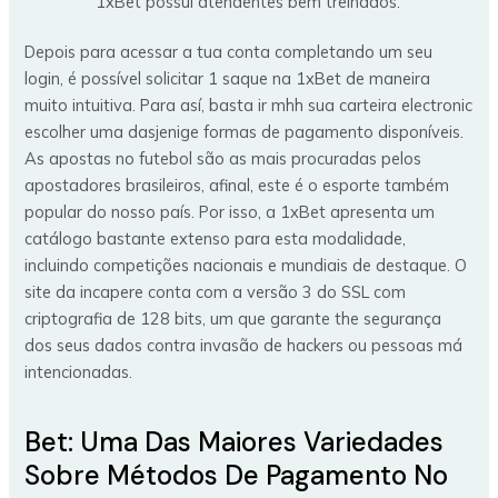
1xBet possui atendentes bem treinados.
Depois para acessar a tua conta completando um seu
login, é possível solicitar 1 saque na 1xBet de maneira
muito intuitiva. Para así, basta ir mhh sua carteira electronic
escolher uma dasjenige formas de pagamento disponíveis.
As apostas no futebol são as mais procuradas pelos
apostadores brasileiros, afinal, este é o esporte também
popular do nosso país. Por isso, a 1xBet apresenta um
catálogo bastante extenso para esta modalidade,
incluindo competições nacionais e mundiais de destaque. O
site da incapere conta com a versão 3 do SSL com
criptografia de 128 bits, um que garante the segurança
dos seus dados contra invasão de hackers ou pessoas má
intencionadas.
Bet: Uma Das Maiores Variedades
Sobre Métodos De Pagamento No