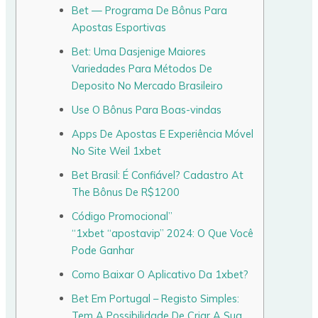
Bet — Programa De Bônus Para
Apostas Esportivas
Bet: Uma Dasjenige Maiores
Variedades Para Métodos De
Deposito No Mercado Brasileiro
Use O Bônus Para Boas-vindas
Apps De Apostas E Experiência Móvel
No Site Weil 1xbet
Bet Brasil: É Confiável? Cadastro At
The Bônus De R$1200
Código Promocional”
“1xbet “apostavip” 2024: O Que Você
Pode Ganhar
Como Baixar O Aplicativo Da 1xbet?
Bet Em Portugal – Registo Simples:
Tem A Possibilidade De Criar A Sua