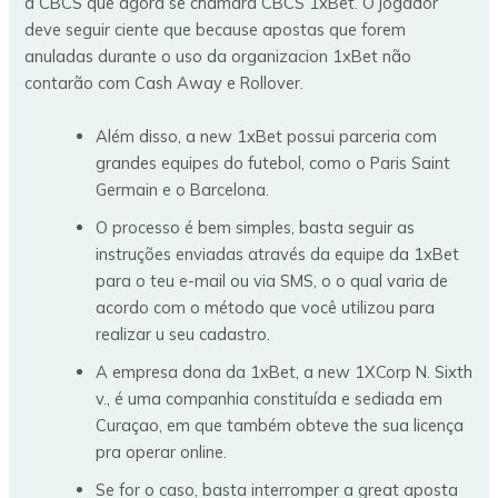
a CBCS que agora se chamará CBCS 1xBet. O jogador
deve seguir ciente que because apostas que forem
anuladas durante o uso da organizacion 1xBet não
contarão com Cash Away e Rollover.
Além disso, a new 1xBet possui parceria com
grandes equipes do futebol, como o Paris Saint
Germain e o Barcelona.
O processo é bem simples, basta seguir as
instruções enviadas através da equipe da 1xBet
para o teu e-mail ou via SMS, o o qual varia de
acordo com o método que você utilizou para
realizar u seu cadastro.
A empresa dona da 1xBet, a new 1XCorp N. Sixth
v., é uma companhia constituída e sediada em
Curaçao, em que também obteve the sua licença
pra operar online.
Se for o caso, basta interromper a great aposta