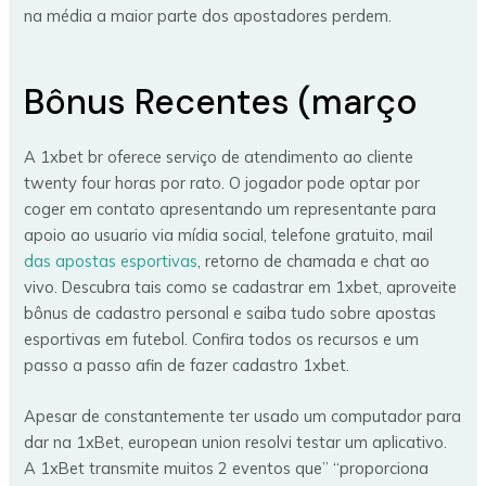
na média a maior parte dos apostadores perdem.
Bônus Recentes (março
A 1xbet br oferece serviço de atendimento ao cliente
twenty four horas por rato. O jogador pode optar por
coger em contato apresentando um representante para
apoio ao usuario via mídia social, telefone gratuito, mail
das apostas esportivas
, retorno de chamada e chat ao
vivo. Descubra tais como se cadastrar em 1xbet, aproveite
bônus de cadastro personal e saiba tudo sobre apostas
esportivas em futebol. Confira todos os recursos e um
passo a passo afin de fazer cadastro 1xbet.
Apesar de constantemente ter usado um computador para
dar na 1xBet, european union resolvi testar um aplicativo.
A 1xBet transmite muitos 2 eventos que” “proporciona